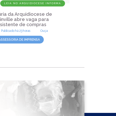
LEIA NO ARQUIDIOCESE INFORMA
LEIA NO
ria da Arquidiocese de
Dia do Pa
inville abre vaga para
de nossos
sistente de compras
santidade
Publicado há 23 horas
Ouça
04/08/202
ASSESSORIA DE IMPRENSA
ASSESSORIA