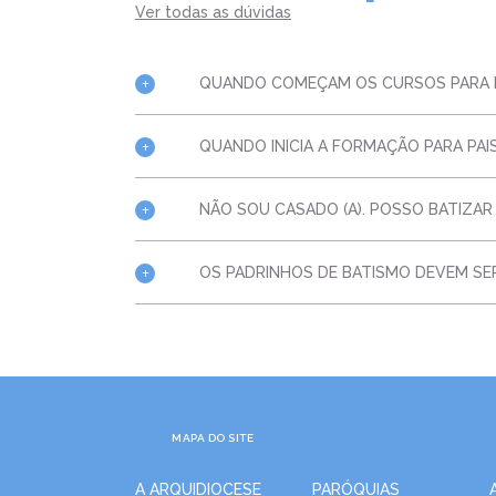
Ver todas as dúvidas
Paróq
Retir
+
QUANDO COMEÇAM OS CURSOS PARA 
Paróq
Apare
Joinv
+
QUANDO INICIA A FORMAÇÃO PARA PAI
Paróq
Jardi
+
NÃO SOU CASADO (A). POSSO BATIZAR
Paróq
| Esp
+
OS PADRINHOS DE BATISMO DEVEM SE
Paróq
| Sag
Paróq
Jardim
Paróq
MAPA DO SITE
Centr
Paróq
A ARQUIDIOCESE
PARÓQUIAS