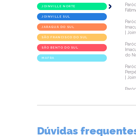
Paróq
JOINVILLE NORTE
Fátim
JOINVILLE SUL
Paróq
Imacu
JARAGUÁ DO SUL
| Joi
SÃO FRANCISCO DO SUL
Paróq
SÃO BENTO DO SUL
Imacu
do No
MAFRA
Paróq
Perpé
| Joi
Paróq
Costa
Paróq
Media
Joinv
Dúvidas frequente
Paróq
Jesus