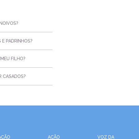
uia Santo Antônio | Bom
o | Joinville/SC
NOIVOS?
uia Nossa Senhora
cida | Bom Retiro |
ille/SC
S E PADRINHOS?
uia São Domingos Sávio |
m Paraíso | Joinville/SC
 MEU FILHO?
uia São Francisco de Assis
inheiros | Joinville/SC
R CASADOS?
uia São Francisco de Assis
uaçu | Joinville/SC
uia São João Batista |
 Iririú | Joinville/SC
uia São João Batista |
o | Garuva/SC
uia São Paulo Apóstolo |
AÇÃO
AÇÃO
VOZ DA