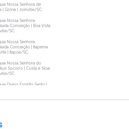
uia Nossa Senhora de
a | Glória | Joinville/SC
uia Nossa Senhora
lada Conceição | Boa Vista
nville/SC
uia Nossa Senhora
lada Conceição | Itapema
rte | Itapoá/SC
uia Nossa Senhora do
tuo Socorro | Costa e Silva
nville/SC
uia Divino Espírito Santo |
 e Silva | Joinville/SC
uia Nossa Senhora
neira | Vila Nova |
ille/SC
s
uia Sagrado Coração de
 | Pirabeiraba | Joinville/SC