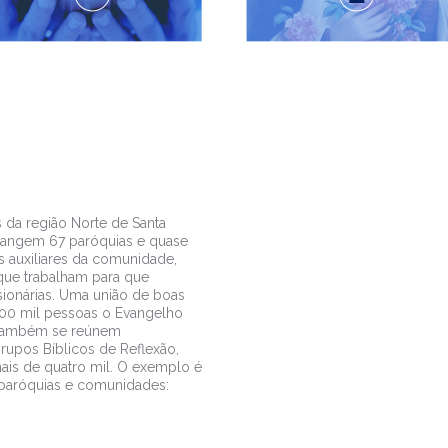
 da região Norte de Santa
brangem 67 paróquias e quase
s auxiliares da comunidade,
 que trabalham para que
ionárias. Uma união de boas
700 mil pessoas o Evangelho
s também se reúnem
upos Bíblicos de Reflexão,
mais de quatro mil. O exemplo é
 paróquias e comunidades: