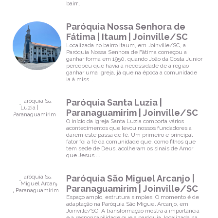
bairr...
Paróquia Nossa Senhora de
Fátima | Itaum | Joinville/SC
Localizada no bairro Itaum, em Joinville/SC, a
Paróquia Nossa Senhora de Fátima começou a
ganhar forma em 1950, quando João da Costa Junior
percebeu que havia a necessidade de a região
ganhar uma igreja, já que na época a comunidade
ia à miss...
Paróquia Santa Luzia |
Paranaguamirim | Joinville/SC
O início da igreja Santa Luzia comporta vários
acontecimentos que levou nossos fundadores a
darem este passa de fé. Um primeiro e principal
fator foi a fé da comunidade que, como filhos que
tem sede de Deus, acolheram os sinais de Amor
que Jesus ...
Paróquia São Miguel Arcanjo |
Paranaguamirim | Joinville/SC
Espaço amplo, estrutura simples. O momento é de
adaptação na Paróquia São Miguel Arcanjo, em
Joinville/SC. A transformação mostra a importância
e a responsabilidade que a paróquia, localizada na