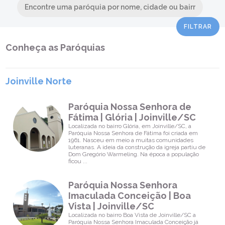
Imaculada
Conceição |
Itapema do
Norte |
Itapoá/SC
Conheça as Paróquias
Horários de
Missa
Paróquia
Nossa
Joinville Norte
Senhora do
Perpétuo
Socorro |
Paróquia Nossa Senhora de
Costa e Silva |
Fátima | Glória | Joinville/SC
Joinville/SC
Localizada no bairro Glória, em Joinville/SC, a
Horários de
Paróquia Nossa Senhora de Fátima foi criada em
1961. Nasceu em meio a muitas comunidades
Missa
luteranas. A ideia da construção da igreja partiu de
Dom Gregório Warmeling. Na época a população
Paróquia
ficou ...
Divino Espírito
Santo | Costa
e Silva |
Paróquia Nossa Senhora
Joinville/SC
Imaculada Conceição | Boa
Horários de
Vista | Joinville/SC
Missa
Localizada no bairro Boa Vista de Joinville/SC a
Paróquia Nossa Senhora Imaculada Conceição já