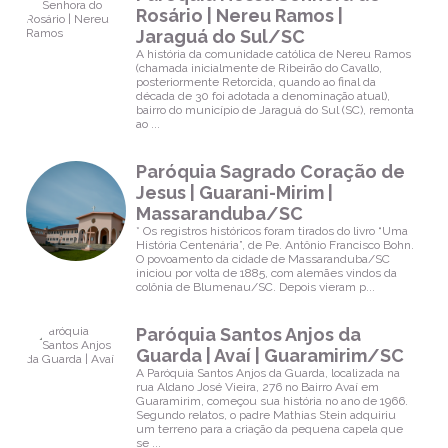
Rosário | Nereu Ramos |
Jaraguá do Sul/SC
A história da comunidade católica de Nereu Ramos
(chamada inicialmente de Ribeirão do Cavallo,
posteriormente Retorcida, quando ao final da
década de 30 foi adotada a denominação atual),
bairro do município de Jaraguá do Sul (SC), remonta
ao ...
Paróquia Sagrado Coração de
Jesus | Guarani-Mirim |
Massaranduba/SC
* Os registros históricos foram tirados do livro “Uma
História Centenária”, de Pe. Antônio Francisco Bohn.
O povoamento da cidade de Massaranduba/SC
iniciou por volta de 1885, com alemães vindos da
colônia de Blumenau/SC. Depois vieram p...
Paróquia Santos Anjos da
Guarda | Avaí | Guaramirim/SC
A Paróquia Santos Anjos da Guarda, localizada na
rua Aldano José Vieira, 276 no Bairro Avaí em
Guaramirim, começou sua história no ano de 1966.
Segundo relatos, o padre Mathias Stein adquiriu
um terreno para a criação da pequena capela que
se ...