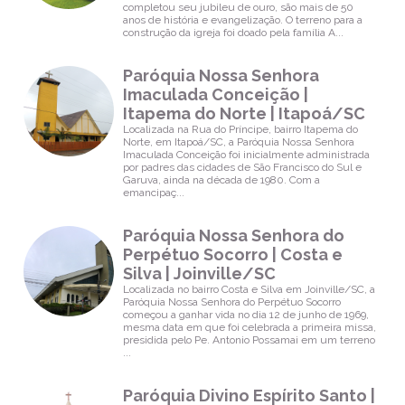
completou seu jubileu de ouro, são mais de 50
Paróquia
anos de história e evangelização. O terreno para a
Nossa
construção da igreja foi doado pela família A...
Senhora
Medianeira |
Vila Nova |
Paróquia Nossa Senhora
Joinville/SC
Imaculada Conceição |
Horários de
Itapema do Norte | Itapoá/SC
Missa
Localizada na Rua do Príncipe, bairro Itapema do
Norte, em Itapoá/SC, a Paróquia Nossa Senhora
Paróquia
Imaculada Conceição foi inicialmente administrada
Sagrado
por padres das cidades de São Francisco do Sul e
Coração de
Garuva, ainda na década de 1980. Com a
Jesus |
emancipaç...
Pirabeiraba |
Joinville/SC
Paróquia Nossa Senhora do
Horários de
Perpétuo Socorro | Costa e
Missa
Silva | Joinville/SC
Localizada no bairro Costa e Silva em Joinville/SC, a
Paróquia
Paróquia Nossa Senhora do Perpétuo Socorro
Santo Antônio
começou a ganhar vida no dia 12 de junho de 1969,
| Bom Retiro |
mesma data em que foi celebrada a primeira missa,
Joinville/SC
presidida pelo Pe. Antonio Possamai em um terreno
...
Horários de
Missa
Paróquia Divino Espírito Santo |