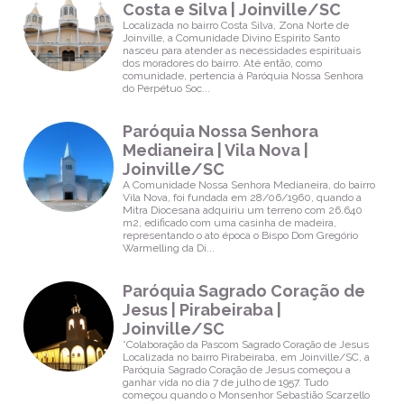
Paróquia
Costa e Silva | Joinville/SC
Nossa
Localizada no bairro Costa Silva, Zona Norte de
Senhora
Joinville, a Comunidade Divino Espirito Santo
Aparecida |
nasceu para atender as necessidades espirituais
Bom Retiro |
dos moradores do bairro. Até então, como
Joinville/SC
comunidade, pertencia à Paróquia Nossa Senhora
do Perpétuo Soc...
Horários de
Missa
Paróquia Nossa Senhora
Paróquia São
Medianeira | Vila Nova |
Domingos
Joinville/SC
Sávio | Jardim
Paraíso |
A Comunidade Nossa Senhora Medianeira, do bairro
Joinville/SC
Vila Nova, foi fundada em 28/06/1960, quando a
Mitra Diocesana adquiriu um terreno com 26.640
m2, edificado com uma casinha de madeira,
Horários de
representando o ato época o Bispo Dom Gregório
Missa
Warmelling da Di...
Paróquia São
Francisco de
Paróquia Sagrado Coração de
Assis |
Jesus | Pirabeiraba |
Espinheiros |
Joinville/SC
Joinville/SC
*Colaboração da Pascom Sagrado Coração de Jesus
Horários de
Localizada no bairro Pirabeiraba, em Joinville/SC, a
Missa
Paróquia Sagrado Coração de Jesus começou a
ganhar vida no dia 7 de julho de 1957. Tudo
começou quando o Monsenhor Sebastião Scarzello
Paróquia São