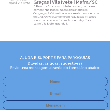
Graças | Vila Ivete | Mafra/SC
A ParóquiaEsta comunidade nasceu, com uma
sementinha jogada pelos Missionários da
Congregação Vicentina, aproximadamente no ano
de 1958/1959 quando foram realizadas Missões
tendo como local a Escola Tenente Ary Rauen,
bairro Vila Ivete, quando f...
AJUDA E SUPORTE PARA PARÓQUIAS
Dúvidas, críticas, sugestões?
Envie uma mensagem através do formulário abaixo: