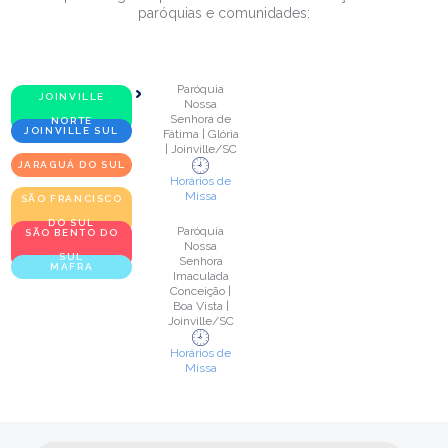
paróquias e comunidades:
Paróquia
JOINVILLE
Nossa
Senhora de
NORTE
JOINVILLE SUL
Fátima | Glória
| Joinville/SC
JARAGUÁ DO SUL
Horários de
Missa
SÃO FRANCISCO
DO SUL
Paróquia
SÃO BENTO DO
Nossa
SUL
Senhora
MAFRA
Imaculada
Conceição |
Boa Vista |
Joinville/SC
Horários de
Missa
Paróquia
Nossa
Senhora