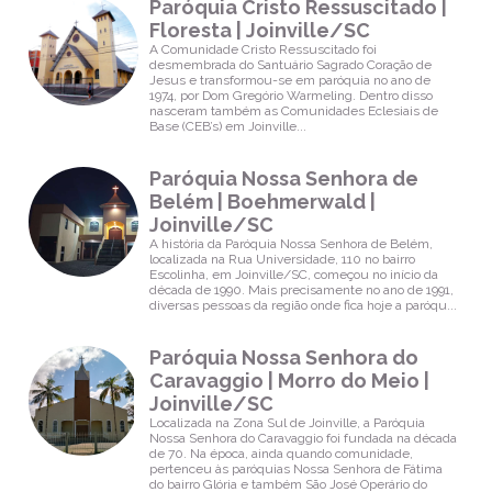
Paróquia Cristo Ressuscitado |
Floresta | Joinville/SC
A Comunidade Cristo Ressuscitado foi
desmembrada do Santuário Sagrado Coração de
Jesus e transformou-se em paróquia no ano de
1974, por Dom Gregório Warmeling. Dentro disso
nasceram também as Comunidades Eclesiais de
Base (CEB’s) em Joinville...
Paróquia Nossa Senhora de
Belém | Boehmerwald |
Joinville/SC
A história da Paróquia Nossa Senhora de Belém,
localizada na Rua Universidade, 110 no bairro
Escolinha, em Joinville/SC, começou no início da
década de 1990. Mais precisamente no ano de 1991,
diversas pessoas da região onde fica hoje a paróqu...
Paróquia Nossa Senhora do
Caravaggio | Morro do Meio |
Joinville/SC
Localizada na Zona Sul de Joinville, a Paróquia
Nossa Senhora do Caravaggio foi fundada na década
de 70. Na época, ainda quando comunidade,
pertenceu às paróquias Nossa Senhora de Fátima
do bairro Glória e também São José Operário do