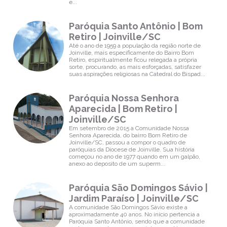
e...
Francisco de
Assis |
Saguaçu |
Paróquia Santo Antônio | Bom
Joinville/SC
Retiro | Joinville/SC
Horários de
Até o ano de 1959 a população da região norte de
Missa
Joinville, mais especificamente do Bairro Bom
Retiro, espiritualmente ficou relegada a própria
sorte, procurando, as mais esforçadas, satisfazer
Paróquia São
suas aspirações religiosas na Catedral do Bispad...
João Batista |
Jardim Iririú |
Joinville/SC
Paróquia Nossa Senhora
Aparecida | Bom Retiro |
Horários de
Missa
Joinville/SC
Em setembro de 2015 a Comunidade Nossa
Paróquia São
Senhora Aparecida, do bairro Bom Retiro de
João Batista |
Joinville/SC, passou a compor o quadro de
Centro |
paróquias da Diocese de Joinville. Sua história
Garuva/SC
começou no ano de 1977 quando em um galpão,
anexo ao deposito de um superm...
Horários de
Missa
Paróquia São Domingos Sávio |
Jardim Paraíso | Joinville/SC
Paróquia São
Paulo
A comunidade São Domingos Sávio existe a
Apóstolo |
aproximadamente 40 anos. No início pertencia a
Comasa |
Paróquia Santo Antônio, sendo que a comunidade