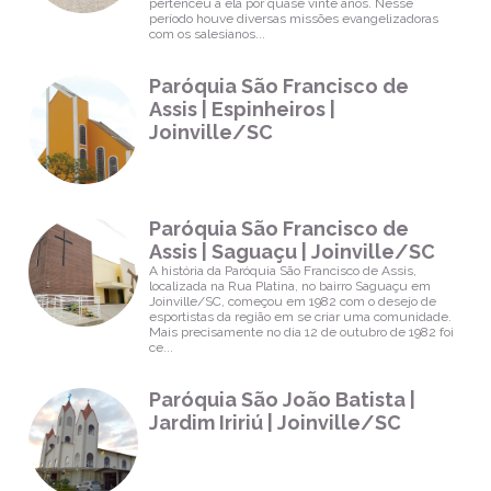
Joinville/SC
pertenceu a ela por quase vinte anos. Nesse
período houve diversas missões evangelizadoras
com os salesianos...
Horários de
Missa
Paróquia São Francisco de
Paróquia São
Assis | Espinheiros |
Sebastião |
Iririú |
Joinville/SC
Joinville/SC
Horários de
Missa
Paróquia São Francisco de
Paróquia
Assis | Saguaçu | Joinville/SC
Senhor Bom
Jesus |
A história da Paróquia São Francisco de Assis,
Aventureiro |
localizada na Rua Platina, no bairro Saguaçu em
Joinville/SC
Joinville/SC, começou em 1982 com o desejo de
esportistas da região em se criar uma comunidade.
Mais precisamente no dia 12 de outubro de 1982 foi
Horários de
ce...
Missa
Paróquia São João Batista |
Jardim Iririú | Joinville/SC