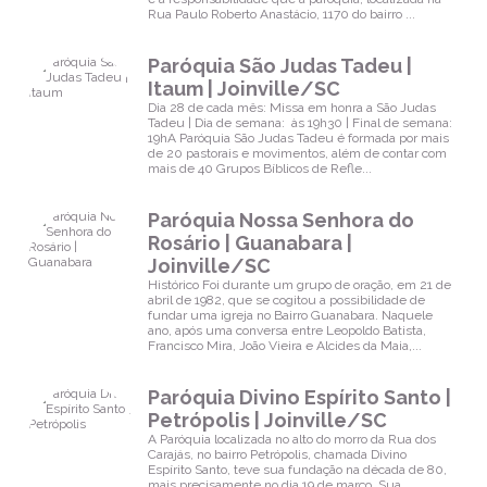
Rua Paulo Roberto Anastácio, 1170 do bairro ...
Paróquia São Judas Tadeu |
Itaum | Joinville/SC
Dia 28 de cada mês: Missa em honra a São Judas
Tadeu | Dia de semana: às 19h30 | Final de semana:
19hA Paróquia São Judas Tadeu é formada por mais
de 20 pastorais e movimentos, além de contar com
mais de 40 Grupos Bíblicos de Refle...
Paróquia Nossa Senhora do
Rosário | Guanabara |
Joinville/SC
Histórico Foi durante um grupo de oração, em 21 de
abril de 1982, que se cogitou a possibilidade de
fundar uma igreja no Bairro Guanabara. Naquele
ano, após uma conversa entre Leopoldo Batista,
Francisco Mira, João Vieira e Alcides da Maia,...
Paróquia Divino Espírito Santo |
Petrópolis | Joinville/SC
A Paróquia localizada no alto do morro da Rua dos
Carajás, no bairro Petrópolis, chamada Divino
Espírito Santo, teve sua fundação na década de 80,
mais precisamente no dia 19 de março. Sua