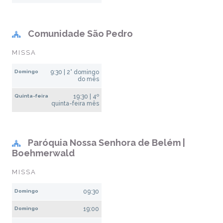
Comunidade São Pedro
MISSA
Domingo
9:30 | 2° domingo
do mês
Quinta-feira
19:30 | 4º
quinta-feira mês
Paróquia Nossa Senhora de Belém |
Boehmerwald
MISSA
Domingo
09:30
Domingo
19:00