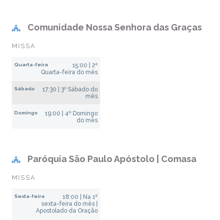
Comunidade Nossa Senhora das Graças
MISSA
Quarta-feira
15:00 | 2ª
Quarta-feira do mês
Sábado
17:30 | 3º Sábado do
mês
Domingo
19:00 | 4º Domingo
do mês
Paróquia São Paulo Apóstolo | Comasa
MISSA
Sexta-feira
18:00 | Na 1ª
sexta-feira do mês |
Apostolado da Oração