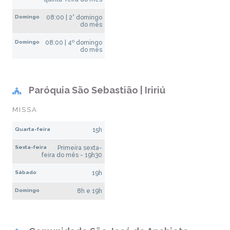
Domingo
08:00 | 2° domingo
do mês
Domingo
08:00 | 4º domingo
do mês
Paróquia São Sebastião | Iririú
MISSA
Quarta-feira
15h
Sexta-feira
Primeira sexta-
feira do mês - 19h30
Sábado
19h
Domingo
8h e 19h