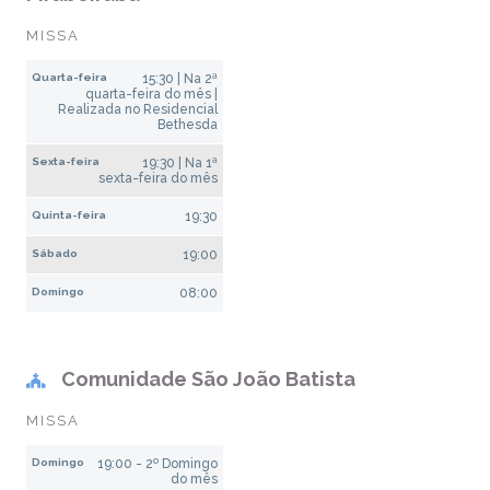
MISSA
Quarta-feira
15:30 | Na 2ª
quarta-feira do mês |
Realizada no Residencial
Bethesda
Sexta-feira
19:30 | Na 1ª
sexta-feira do mês
Quinta-feira
19:30
Sábado
19:00
Domingo
08:00
Comunidade São João Batista
MISSA
Domingo
19:00 - 2º Domingo
do mês