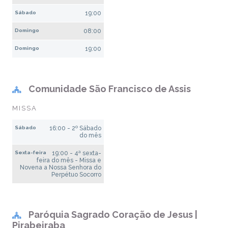
Sábado
19:00
Domingo
08:00
Domingo
19:00
Comunidade São Francisco de Assis
MISSA
Sábado
16:00 - 2º Sábado
do mês
Sexta-feira
19:00 - 4ª sexta-
feira do mês - Missa e
Novena a Nossa Senhora do
Perpétuo Socorro
Paróquia Sagrado Coração de Jesus |
Pirabeiraba