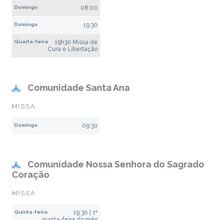
Domingo
08:00
Domingo
19:30
Quarta-feira
19h30 Missa de
Cura e Libertação
Comunidade Santa Ana
MISSA
Domingo
09:30
Comunidade Nossa Senhora do Sagrado
Coração
MISSA
Quinta-feira
19:30 | 1ª
quinta-feira do mês