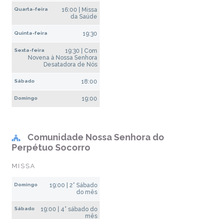
Quarta-feira
16:00 | Missa
da Saúde
Quinta-feira
19:30
Sexta-feira
19:30 | Com
Novena à Nossa Senhora
Desatadora de Nós
Sábado
18:00
Domingo
19:00
Comunidade Nossa Senhora do
Perpétuo Socorro
MISSA
Domingo
19:00 | 2° Sábado
do mês
Sábado
19:00 | 4° sábado do
mês