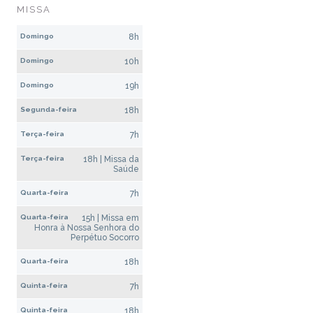
MISSA
Domingo
8h
Domingo
10h
Domingo
19h
Segunda-feira
18h
Terça-feira
7h
Terça-feira
18h | Missa da
Saúde
Quarta-feira
7h
Quarta-feira
15h | Missa em
Honra à Nossa Senhora do
Perpétuo Socorro
Quarta-feira
18h
Quinta-feira
7h
Quinta-feira
18h