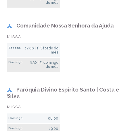
do mês
Comunidade Nossa Senhora da Ajuda
MISSA
Sábado
17:00 | 1° Sábado do
mês
Domingo
9:30 | 3° domingo
do mês
Paróquia Divino Espírito Santo | Costa e
Silva
MISSA
Domingo
08:00
Domingo
19:00