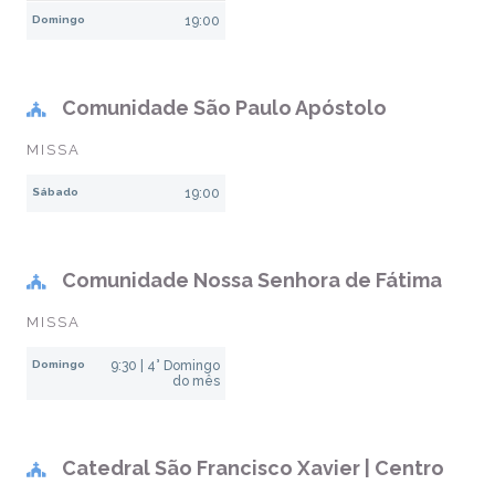
Domingo
19:00
Comunidade São Paulo Apóstolo
MISSA
Sábado
19:00
Comunidade Nossa Senhora de Fátima
MISSA
Domingo
9:30 | 4° Domingo
do mês
Catedral São Francisco Xavier | Centro