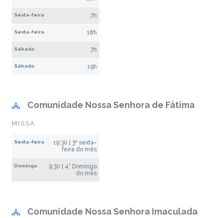
Sexta-feira
7h
Sexta-feira
18h
Sábado
7h
Sábado
19h
Comunidade Nossa Senhora de Fátima
MISSA
Sexta-feira
19:30 | 3ª sexta-
feira do mês
Domingo
9:30 | 4° Domingo
do mês
Comunidade Nossa Senhora Imaculada