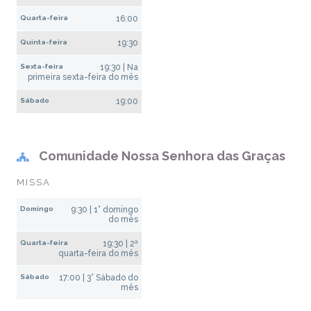
Quarta-feira
16:00
Quinta-feira
19:30
Sexta-feira
19:30 | Na
primeira sexta-feira do mês
Sábado
19:00
Comunidade Nossa Senhora das Graças
MISSA
Domingo
9:30 | 1° domingo
do mês
Quarta-feira
19:30 | 2ª
quarta-feira do mês
Sábado
17:00 | 3° Sábado do
mês