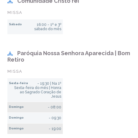
Comunidade Cristo rei
MISSA
Sábado
16:00 - 1º e 3º
sábado do mês
Paróquia Nossa Senhora Aparecida | Bom
Retiro
MISSA
Sexta-feira
- 19:30 | Na 1ª
Sexta-feira do mês | Honra
ao Sagrado Coração de
Jesus
Domingo
- 08:00
Domingo
- 09:30
Domingo
- 19:00