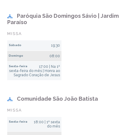
Paróquia São Domingos Sávio | Jardim
Paraíso
MISSA
Sábado
19:30
Domingo
08:00
Sexta-feira
17:00 | Na 1ª
sexta-feira do mês | Honra ao
Sagrado Coração de Jesus
Comunidade São João Batista
MISSA
Sexta-feira
18:00 | 1ª sexta
do mês