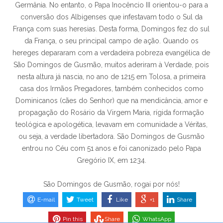
Germânia. No entanto, o Papa Inocêncio III orientou-o para a
conversão dos Albigenses que infestavam todo o Sul da
França com suas heresias. Desta forma, Domingos fez do sul
da França, o seu principal campo de ação. Quando os
hereges depararam com a verdadeira pobreza evangélica de
São Domingos de Gusmão, muitos aderiram à Verdade, pois
nesta altura já nascia, no ano de 1215 em Tolosa, a primeira
casa dos Irmãos Pregadores, também conhecidos como
Dominicanos (cães do Senhor) que na mendicância, amor e
propagação do Rosário da Virgem Maria, rígida formação
teológica e apologética, levavam em comunidade a Véritas,
ou seja, a verdade libertadora. São Domingos de Gusmão
entrou no Céu com 51 anos e foi canonizado pelo Papa
Gregório IX, em 1234.
São Domingos de Gusmão, rogai por nós!
E-mail
Tweet
Like
+1
Share
Pin this
Share
WhatsApp