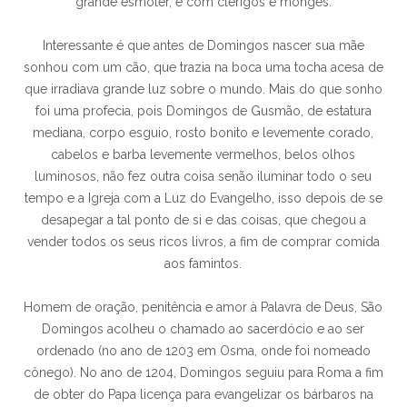
grande esmoler, e com clérigos e monges.
Interessante é que antes de Domingos nascer sua mãe
sonhou com um cão, que trazia na boca uma tocha acesa de
que irradiava grande luz sobre o mundo. Mais do que sonho
foi uma profecia, pois Domingos de Gusmão, de estatura
mediana, corpo esguio, rosto bonito e levemente corado,
cabelos e barba levemente vermelhos, belos olhos
luminosos, não fez outra coisa senão iluminar todo o seu
tempo e a Igreja com a Luz do Evangelho, isso depois de se
desapegar a tal ponto de si e das coisas, que chegou a
vender todos os seus ricos livros, a fim de comprar comida
aos famintos.
Homem de oração, penitência e amor à Palavra de Deus, São
Domingos acolheu o chamado ao sacerdócio e ao ser
ordenado (no ano de 1203 em Osma, onde foi nomeado
cônego). No ano de 1204, Domingos seguiu para Roma a fim
de obter do Papa licença para evangelizar os bárbaros na