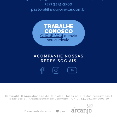
(47) 3451-3700
pastoral@arquijoinville.com.br
TRABALHE
CONOSCO
CLIQUE AQUI
e envie
seu curriculo.
ACOMPANHE NOSSAS
REDES SOCIAIS
Copyright © Arquidiocese de Joinville. Todos os direitos reservados |
Razão social: Arquidiocese de Joinville - CNPJ: 84.708.478/0001-60