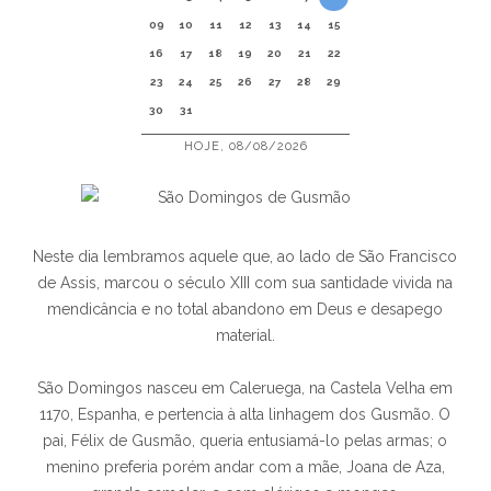
09
10
11
12
13
14
15
16
17
18
19
20
21
22
23
24
25
26
27
28
29
30
31
HOJE, 08/08/2026
Neste dia lembramos aquele que, ao lado de São Francisco
de Assis, marcou o século XIII com sua santidade vivida na
mendicância e no total abandono em Deus e desapego
material.
São Domingos nasceu em Caleruega, na Castela Velha em
1170, Espanha, e pertencia à alta linhagem dos Gusmão. O
pai, Félix de Gusmão, queria entusiamá-lo pelas armas; o
menino preferia porém andar com a mãe, Joana de Aza,