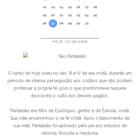
12
13
14
15
16
17
18
19
20
21
22
23
24
25
26
27
28
29
30
31
HOJE, 07/08/2026
O santo de hoje viveu no séc. III e IV da era cristã, durante um
período de intensa perseguição aos cristãos que não podiam
professar a própria fé, pois o que predominava naquela
época era o culto aos deuses pagãos.
Pantaleão era filho de Eustóquio, gentio e de Êubola, cristã.
Sua mãe encaminhou-o na fé cristã. Após o falecimento de
sua mãe, Pantaleão foi aplicado pelo pai aos estudos de
retórica, filosofia e medicina.