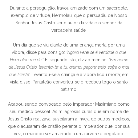
Durante a perseguição, travou amizade com um sacerdote,
exemplo de virtude, Hermolau, que o persuadiu de Nosso
Senhor Jesus Cristo ser o autor da vida e o senhor da
verdadeira saúde.
Um dia que se viu diante de uma criança morta por uma
víbora, disse para consigo:
“Agora verei se é verdade o que
Hermolau me diz”.
E, segundo isto, diz ao menino:
“Em nome
de Jesus Cristo, levanta-te; e tu, animal peçonhento, sofre o mal
que fizeste”.
Levantou-se a criança e a víbora ficou morta; em
vista disso, Pantaleão converteu-se e recebeu logo o santo
batismo.
Acabou sendo convocado pelo imperador Maximiano como
seu médico pessoal. As milagrosas curas que em nome de
Jesus Cristo realizava, suscitaram a inveja de outros médicos,
que o acusaram de cristão perante o imperador que, por sua
vez, o mandou ser amarrado a uma árvore e degolado.