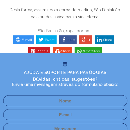
Desta forma, assumindo a coroa do martírio, São Pantaleão
passou desta vida para a vida eterna.
São Pantaleão, rogai por nós!
E-mail
Tweet
Like
+1
Share
Pin this
Share
WhatsApp
AJUDA E SUPORTE PARA PARÓQUIAS
Dúvidas, críticas, sugestões?
Envie uma mensagem através do formulário abaixo: