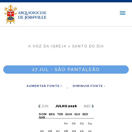
A VOZ DA IGREJA > SANTO DO DIA
27.JUL - SÃO PANTALEÃO
AUMENTAR FONTE +
DIMINUIR FONTE -
JUN
JULHO 2026
AGO
DOM
SEG
TER
QUA
QUI
SEX
SAB
01
02
03
04
05
06
07
08
09
10
11