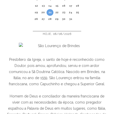
12
13
14
15
16
17
18
19
20
21
22
23
24
25
26
27
28
29
30
31
HOJE, 08/08/2026
Presbítero da Igreja, o santo de hoje é reconhecido como
Doutor, pois amou, aprofundou, serviu e com ardor
comunicou a Sã Doutrina Católica. Nascido em Brindes, na
Itália, no ano de 1559, São Lourenço entrou na família
franciscana, como Capuchinho e chegou a Superior Geral.
Homem de Deus e conciliador da maneira franciscana de
viver com as necessidades da época, como pregador
espalhou a Palavra de Deus em muitos lugares, como Itália,