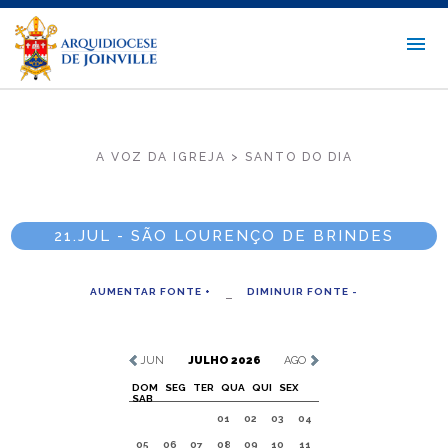
A VOZ DA IGREJA > SANTO DO DIA
21.JUL - SÃO LOURENÇO DE BRINDES
AUMENTAR FONTE +
DIMINUIR FONTE -
JUN
JULHO 2026
AGO
DOM
SEG
TER
QUA
QUI
SEX
SAB
01
02
03
04
05
06
07
08
09
10
11