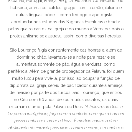
Espanha, Portugal, França, Bélgica, Holanda. Conhecedor do
hebraico, aramaico, caldeu, grego, latim, alemão, italiano e
outras línguas, pôde – como teólogo e apologista –
aprofundar nos estudos das Sagradas Escrituras e bradar
pelos quatro cantos da Igreja e do mundo a Verdade, pois o
protestantismo se alastrava, assim como diversas heresias.
São Lourenço fugia constantemente das honras e, além de
dormir no chão, levantava-se à noite para rezar e se
alimentava somente de pão, água e verduras, como
penitência. Além de grande propagador da Palavra, foi quem
muito lutou para vivê-la, por isso, ao ocupar a função de
diplomata da Igreja, serviu de pacificador durante a ameaça
de invasão por parte dos turcos. São Lourenço, que entrou
no Céu com 60 anos, deixou muitos escritos, os quais
externam o amor pela Palavra de Deus:
“A Palavra de Deus é
luz para a inteligência, fogo para a vontade, para que o homem
possa conhecer e amar a Deus… É martelo contra a dura
obstinação do coração, nos vícios contra a carne, o mundo e o