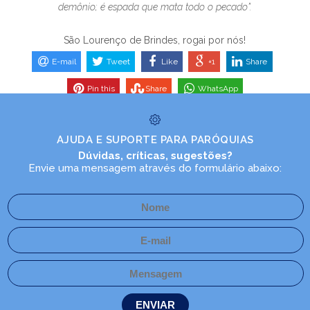
demônio; é espada que mata todo o pecado”.
São Lourenço de Brindes, rogai por nós!
E-mail
Tweet
Like
+1
Share
Pin this
Share
WhatsApp
AJUDA E SUPORTE PARA PARÓQUIAS
Dúvidas, críticas, sugestões?
Envie uma mensagem através do formulário abaixo: