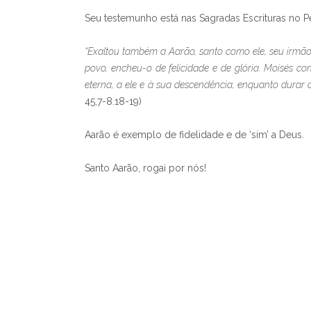
Seu testemunho está nas Sagradas Escrituras no Pe
“Exaltou também a Aarão, santo como ele, seu irmão,
povo, encheu-o de felicidade e de glória. Moisés co
eterna, a ele e à sua descendência, enquanto durar 
45,7-8.18-19)
Aarão é exemplo de fidelidade e de ‘sim’ a Deus.
Santo Aarão, rogai por nós!