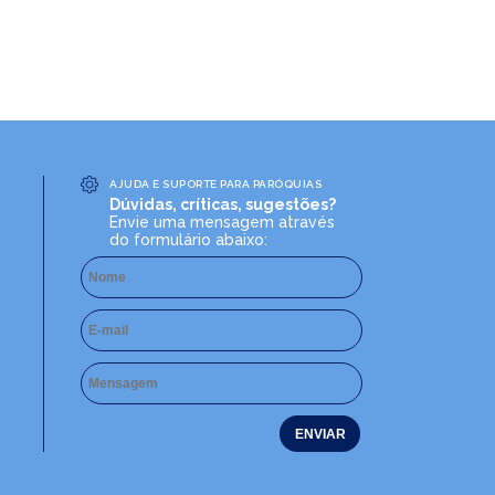
AJUDA E SUPORTE PARA PARÓQUIAS
Dúvidas, críticas, sugestões?
Envie uma mensagem através
do formulário abaixo: