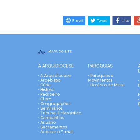
E-mail
Tweet
Like
MAPA DO SITE
A ARQUIDIOCESE
PARÓQUIAS
• A Arquidiocese
• Paróquias e
• Arcebispo
Movimentos
• Cúria
• Horários de Missa
• História
•
• Padroeiro
• Clero
• Congregações
• Seminários
• Tribunal Eclesiástico
• Campanhas
• Anuário
• Sacramentos
• Acessar o E-mail