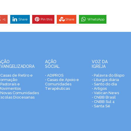
+1
Share
Pin this
Share
WhatsApp
AÇÃO
AÇÃO
VOZ DA
EVANGELIZADORA
SOCIAL
IGREJA
• Casas de Retiro e
• ADIPROS
• Palavra do Bispo
Formação
• Casas de Apoio e
• Liturgia diária
 Pastorais e
Comunidades
• Santo do dia
Movimentos
Terapêuticas
• Artigos
• Novas Comunidades
• Vatican News
Escolas Diocesanas
• CNBB Brasil
• CNBB Sul 4
• Santa Sé