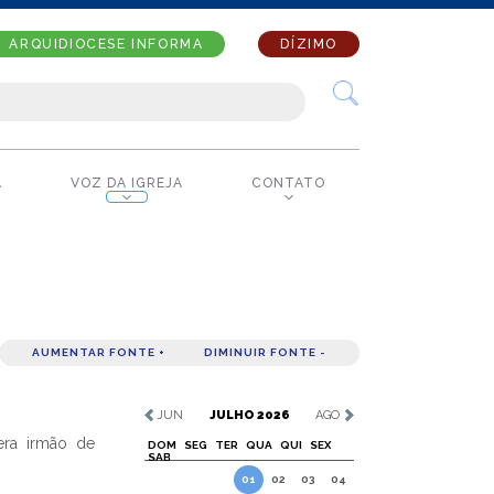
ARQUIDIOCESE INFORMA
DÍZIMO
A
VOZ DA IGREJA
CONTATO
AUMENTAR FONTE +
DIMINUIR FONTE -
JUN
JULHO 2026
AGO
era irmão de
DOM
SEG
TER
QUA
QUI
SEX
SAB
01
02
03
04