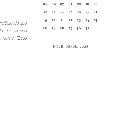
05
06
07
08
09
10
11
12
13
14
15
16
17
18
19
20
21
22
23
24
25
erdócio do seu
26
27
28
29
30
31
do por aliança
u nome.”
(Eclo
HOJE, 06/08/2026