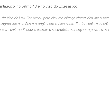
ntateuco, no Salmo 98 e no livro do Eclesiástico.
 da tribo de Levi. Confirmou para ele uma aliança eterna, deu-lhe o sac
nsagrou-lhe as mãos e o ungiu com o óleo santo. Foi-lhe, pois, concedi
o céu: servir ao Senhor e exercer o sacerdócio, e abençoar o povo em se