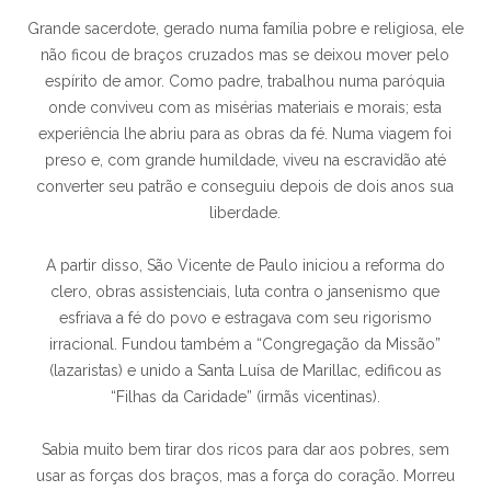
Grande sacerdote, gerado numa família pobre e religiosa, ele
não ficou de braços cruzados mas se deixou mover pelo
espírito de amor. Como padre, trabalhou numa paróquia
onde conviveu com as misérias materiais e morais; esta
experiência lhe abriu para as obras da fé. Numa viagem foi
preso e, com grande humildade, viveu na escravidão até
converter seu patrão e conseguiu depois de dois anos sua
liberdade.
A partir disso, São Vicente de Paulo iniciou a reforma do
clero, obras assistenciais, luta contra o jansenismo que
esfriava a fé do povo e estragava com seu rigorismo
irracional. Fundou também a “Congregação da Missão”
(lazaristas) e unido a Santa Luísa de Marillac, edificou as
“Filhas da Caridade” (irmãs vicentinas).
Sabia muito bem tirar dos ricos para dar aos pobres, sem
usar as forças dos braços, mas a força do coração. Morreu