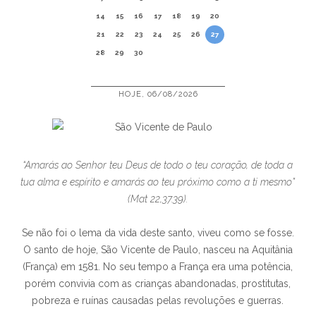
14
15
16
17
18
19
20
21
22
23
24
25
26
27
28
29
30
HOJE, 06/08/2026
“Amarás ao Senhor teu Deus de todo o teu coração, de toda a
tua alma e espírito e amarás ao teu próximo como a ti mesmo”
(Mat 22,37.39).
Se não foi o lema da vida deste santo, viveu como se fosse.
O santo de hoje, São Vicente de Paulo, nasceu na Aquitânia
(França) em 1581. No seu tempo a França era uma potência,
porém convivia com as crianças abandonadas, prostitutas,
pobreza e ruínas causadas pelas revoluções e guerras.