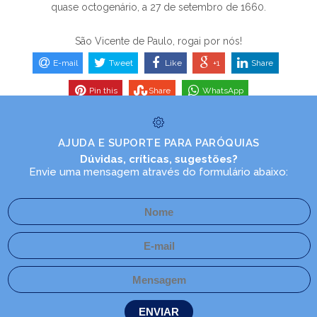
quase octogenário, a 27 de setembro de 1660.
São Vicente de Paulo, rogai por nós!
E-mail
Tweet
Like
+1
Share
Pin this
Share
WhatsApp
AJUDA E SUPORTE PARA PARÓQUIAS
Dúvidas, críticas, sugestões?
Envie uma mensagem através do formulário abaixo: