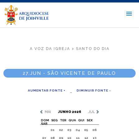
A VOZ DA IGREJA > SANTO DO DIA
27.JUN - SÃO VICENTE DE PAULO
AUMENTAR FONTE +
DIMINUIR FONTE -
MAI
JUNHO 2026
JUL
DOM
SEG
TER
QUA
QUI
SEX
SAB
01
02
03
04
05
06
07
08
09
10
11
12
13