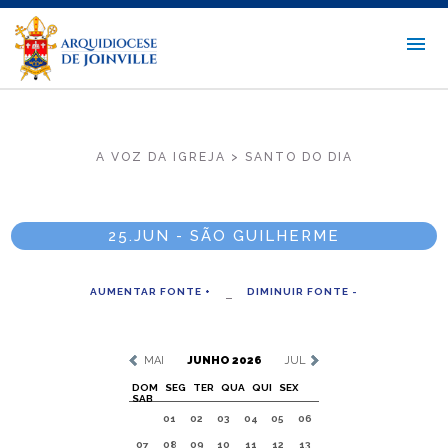
A VOZ DA IGREJA > SANTO DO DIA
25.JUN - SÃO GUILHERME
AUMENTAR FONTE +
DIMINUIR FONTE -
MAI
JUNHO 2026
JUL
DOM
SEG
TER
QUA
QUI
SEX
SAB
01
02
03
04
05
06
07
08
09
10
11
12
13