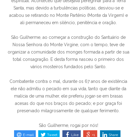
espiritual. Aconteceu que desejava peregrinar para a Terra
Santa, mas devido a turbulências políticas, desviou-se e
acabou se retirando no Monte Partênio (Monte da Virgem) e
ali permaneceu em silêncio, penitência e oração.
São Guilherme, ao começar a construção do Santuário de
Nossa Senhora do Monte Virgine, com o tempo, teve de
organizar a comunidade dos monges formada a partir de sua
total consagração. E desta forma nasceu o primeiro dos
vários mosteiros fundados pelo Santo.
Combatente contra o mal, durante os 67 anos de existência
ele não admitiu o pecado em sua vida, tanto que diante da
malícia de uma mulher, ele preferiu jogar-se em brasas
acesas do que nos braços do pecado; e por graça foi
preservado milagrosamente de qualquer ferimento.
São Guilherme, rogai por nós!
E-mail
Tweet
Like
+1
Share