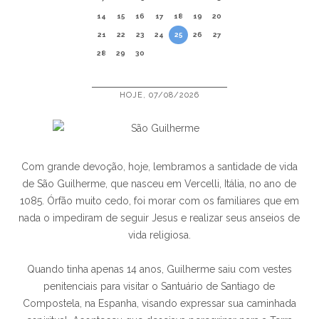
14
15
16
17
18
19
20
21
22
23
24
25
26
27
28
29
30
HOJE, 07/08/2026
Com grande devoção, hoje, lembramos a santidade de vida
de São Guilherme, que nasceu em Vercelli, Itália, no ano de
1085. Órfão muito cedo, foi morar com os familiares que em
nada o impediram de seguir Jesus e realizar seus anseios de
vida religiosa.
Quando tinha apenas 14 anos, Guilherme saiu com vestes
penitenciais para visitar o Santuário de Santiago de
Compostela, na Espanha, visando expressar sua caminhada