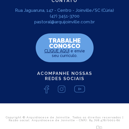
CONTATO
Rua Jaguaruna, 147 - Centro - Joinville/SC (Cúria)
(47) 3451-3700
pastoral@arquijoinville.com.br
TRABALHE
CONOSCO
CLIQUE AQUI
e envie
seu curriculo.
ACOMPANHE NOSSAS
REDES SOCIAIS
Copyright © Arquidiocese de Joinville. Todos os direitos reservados |
Razão social: Arquidiocese de Joinville - CNPJ: 84.708.478/0001-60