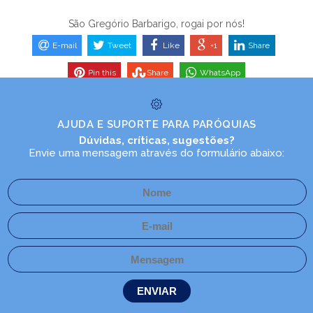
São Gregório Barbarigo, rogai por nós!
E-mail
Tweet
Like
+1
Share
Pin this
Share
WhatsApp
AJUDA E SUPORTE PARA PARÓQUIAS
Dúvidas, críticas, sugestões?
Envie uma mensagem através do formulário abaixo: