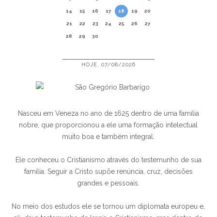
14
15
16
17
18
19
20
21
22
23
24
25
26
27
28
29
30
HOJE, 07/08/2026
Nasceu em Veneza no ano de 1625 dentro de uma família
nobre, que proporcionou a ele uma formação intelectual
muito boa e também integral.
Ele conheceu o Cristianismo através do testemunho de sua
família. Seguir a Cristo supõe renúncia, cruz, decisões
grandes e pessoais.
No meio dos estudos ele se tornou um diplomata europeu e,