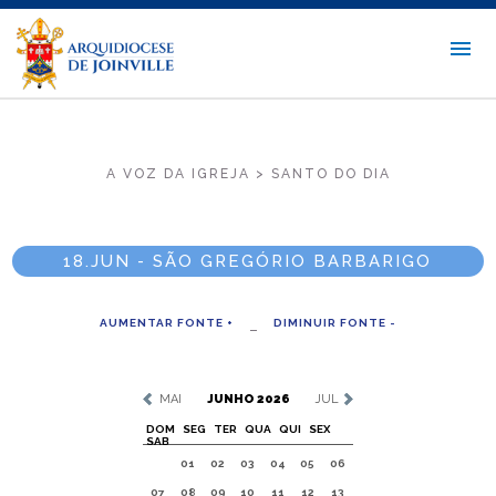
A VOZ DA IGREJA > SANTO DO DIA
18.JUN - SÃO GREGÓRIO BARBARIGO
AUMENTAR FONTE +
DIMINUIR FONTE -
MAI
JUNHO 2026
JUL
DOM
SEG
TER
QUA
QUI
SEX
SAB
01
02
03
04
05
06
07
08
09
10
11
12
13