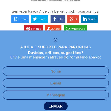
Bem-aventurada Albertina Berkenbrock, rogai por nós!
E-mail
Tweet
Like
+1
Share
Pin this
Share
WhatsApp
AJUDA E SUPORTE PARA PARÓQUIAS
Dúvidas, críticas, sugestões?
Envie uma mensagem através do formulário abaixo: