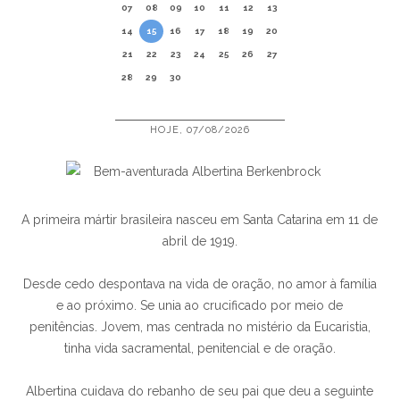
07
08
09
10
11
12
13
14
15
16
17
18
19
20
21
22
23
24
25
26
27
28
29
30
HOJE, 07/08/2026
A primeira mártir brasileira nasceu em Santa Catarina em 11 de
abril de 1919.
Desde cedo despontava na vida de oração, no amor à família
e ao próximo. Se unia ao crucificado por meio de
penitências. Jovem, mas centrada no mistério da Eucaristia,
tinha vida sacramental, penitencial e de oração.
Albertina cuidava do rebanho de seu pai que deu a seguinte