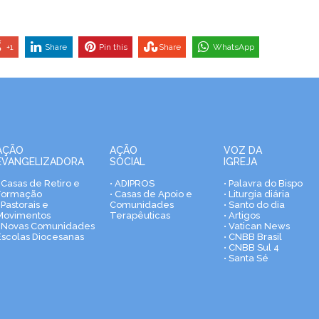
+1
Share
Pin this
Share
WhatsApp
AÇÃO
AÇÃO
VOZ DA
EVANGELIZADORA
SOCIAL
IGREJA
• Casas de Retiro e
• ADIPROS
• Palavra do Bispo
Formação
• Casas de Apoio e
• Liturgia diária
 Pastorais e
Comunidades
• Santo do dia
Movimentos
Terapêuticas
• Artigos
• Novas Comunidades
• Vatican News
Escolas Diocesanas
• CNBB Brasil
• CNBB Sul 4
• Santa Sé