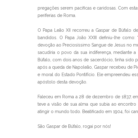
pregações serem pacíficas e caridosas. Com esta
periferias de Roma.
O Papa Leão XII recorreu a Gaspar de Búfalo de
bandidos. O Papa João XXIII definiu-lhe como:
devoção ao Preciosíssimo Sangue de Jesus no mun
sacudiria o povo da sua indiferença, mediante
Búfalo, com dois anos de sacerdócio, tinha sido p
após a queda de Napoleão, Gaspar recebeu de Pio 
e moral do Estado Pontifício. Ele empreendeu e
apóstolo desta devoção.
Faleceu em Roma a 28 de dezembro de 1837, em 
teve a visão de sua alma que subia ao encontro
atingir o mundo todo. Beatificado em 1904, foi ca
São Gaspar de Búfalo, rogai por nós!