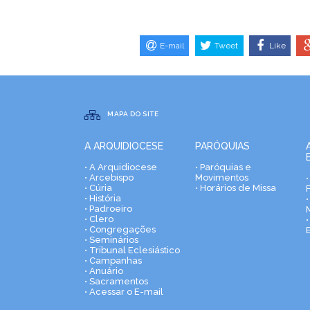
E-mail
Tweet
Like
MAPA DO SITE
A ARQUIDIOCESE
PARÓQUIAS
• A Arquidiocese
• Paróquias e
• Arcebispo
Movimentos
• Cúria
• Horários de Missa
• História
•
• Padroeiro
• Clero
• Congregações
• Seminários
• Tribunal Eclesiástico
• Campanhas
• Anuário
• Sacramentos
• Acessar o E-mail