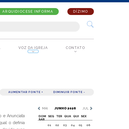
ARQUIDIOCESE INFORMA
DÍZIMO
A
VOZ DA IGREJA
CONTATO
AUMENTAR FONTE +
DIMINUIR FONTE -
MAI
JUNHO 2026
JUL
o e Anunciata
DOM
SEG
TER
QUA
QUI
SEX
SAB
ual o definia
01
02
03
04
05
06