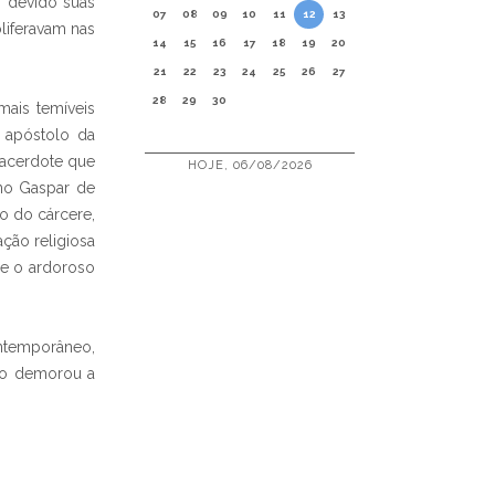
, devido suas
07
08
09
10
11
12
13
liferavam nas
14
15
16
17
18
19
20
21
22
23
24
25
26
27
28
29
30
mais temíveis
r apóstolo da
sacerdote que
HOJE, 06/08/2026
ano Gaspar de
do do cárcere,
ção religiosa
se o ardoroso
ontemporâneo,
não demorou a