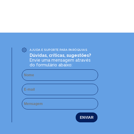
AJUDA E SUPORTE PARA PARÓQUIAS
Dúvidas, críticas, sugestões?
Envie uma mensagem através
do formulário abaixo: