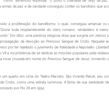
como “terremoto espiritual”. O povo o chamava de “anjo da paz”
s armas da paz e da caridade conseguiu conter os bandidos que pro
vido a proliferação do banditismo, o qual, conseguiu amansar os 
 “Glória toda resplandecente do clero romano, verdadeiro e maio
do”. Em 1810, uma piedosa religiosa dizia que surgiria um zeloso 
 a propagação da devoção ao Precioso Sangue de Cristo. Naquele 
reso por ter rejeitado o juramento de fidelidade a Napoleão. Liberta
VII a incumbência de se dedicar às missões populares pela restaura
ssa nova cruzada em nome do Precioso Sangue de Jesus, tornando-
um quarto em cima do Teatro Marcelo, São Vicente Palloti, seu c
 de Cristo, como uma estrela luminosa. A fama de sua santidade 
nonizado por Pio XII em 1954.