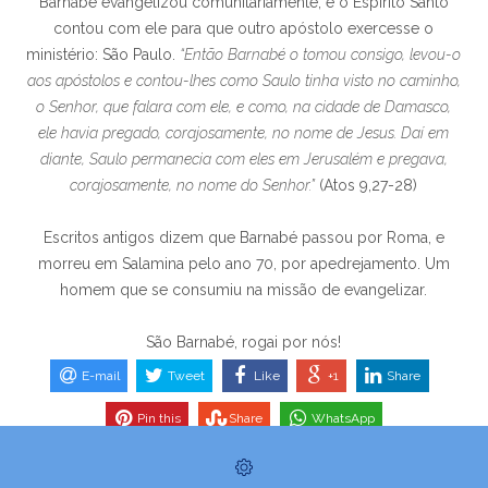
Barnabé evangelizou comunitariamente, e o Espírito Santo
contou com ele para que outro apóstolo exercesse o
ministério: São Paulo.
“Então Barnabé o tomou consigo, levou-o
aos apóstolos e contou-lhes como Saulo tinha visto no caminho,
o Senhor, que falara com ele, e como, na cidade de Damasco,
ele havia pregado, corajosamente, no nome de Jesus. Daí em
diante, Saulo permanecia com eles em Jerusalém e pregava,
corajosamente, no nome do Senhor.”
(Atos 9,27-28)
Escritos antigos dizem que Barnabé passou por Roma, e
morreu em Salamina pelo ano 70, por apedrejamento. Um
homem que se consumiu na missão de evangelizar.
São Barnabé, rogai por nós!
E-mail
Tweet
Like
+1
Share
Pin this
Share
WhatsApp