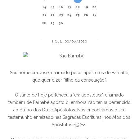
14
15
16
17
18
19
20
21
22
23
24
25
26
27
28
29
30
HOJE, 06/08/2026
Seu nome era José, chamado pelos apóstolos de Barnabé,
que quer dizer “filho da consolação”.
O santo de hoje pertenceu a ‘era apostólica’, chamado
também de Barnabé apóstolo, embora não tenha pertencido
ao grupo dos Doze Apóstolos. Nós encontramos o seu
testemunho enraizado nas Sagradas Escrituras, nos Atos dos
Apóstolos 4,32ss.