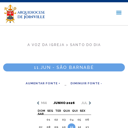
A VOZ DA IGREJA > SANTO DO DIA
11.JUN - SÃO BARNABÉ
AUMENTAR FONTE +
DIMINUIR FONTE -
MAI
JUNHO 2026
JUL
DOM
SEG
TER
QUA
QUI
SEX
SAB
01
02
03
04
05
06
07
08
09
10
11
12
13