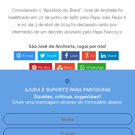
Considerado o “Apóstolo do Brasil”, José de Anchieta foi
beatificado em 22 de junho de 1980 pelo Papa João Paulo II,
e no dia 3 de abril de 2014 foi declarado santo por
intermédio de um decreto assinado pelo Papa Francisco.
São José de Anchieta, rogai por nós!
E-mail
Tweet
Like
+1
Share
Pin this
Share
WhatsApp
AJUDA E SUPORTE PARA PARÓQUIAS
Dúvidas, críticas, sugestões?
Envie uma mensagem através do formulário abaixo: