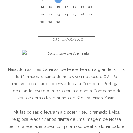
14
15
16
17
18
19
20
21
22
23
24
25
26
27
28
29
30
HOJE, 07/08/2026
Nascido nas Ilhas Canárias, pertencente a uma grande família
de 12 irmãos, o santo de hoje viveu no século XVI. Por
motivos de estudo, foi enviado para Coimbra – Portugal,
local onde teve o primeiro contato com a Companhia de
Jesus e com o testemunho de São Francisco Xavier.
Muitas coisas o levaram a discernir seu chamado à vida
religiosa, e aos 17 anos diante de uma imagem de Nossa
Senhora, ele fazia o seu compromisso de abandonar tudo e