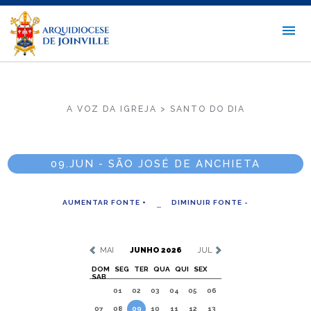
A VOZ DA IGREJA > SANTO DO DIA
09.JUN - SÃO JOSÉ DE ANCHIETA
AUMENTAR FONTE +
DIMINUIR FONTE -
MAI
JUNHO 2026
JUL
DOM
SEG
TER
QUA
QUI
SEX
SAB
01
02
03
04
05
06
07
08
09
10
11
12
13