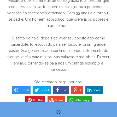
Medardo queria uma vida de consagração total. Seu pai que
o conhecia e amava, foi quem mais o ajudou a perceber sua
vocação ao sacerdócio ordenado. Com 33 anos ele tornou-
se padre. Um homem apostólico, que preferia os pobres e
mais sofridos.
O santo de hoje, depois de viver seu apostolado como
sacerdote, foi escolhido para ser bispo e foi um grande
pastor. Sua generosidade continuou sendo instrumento de
evangelização para muitos. Nas palavras e nas obras. Faleceu
em 560 tornando-se para nós um grande exemplo e
intercessor.
São Medardo, rogai por nós!
E-mail
Tweet
Like
+1
Share
Pin this
Share
WhatsApp