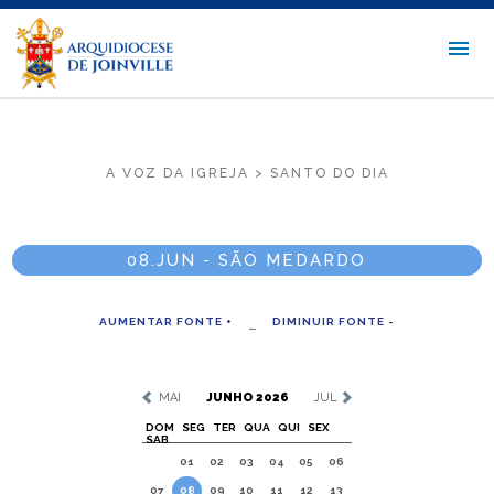
A VOZ DA IGREJA > SANTO DO DIA
08.JUN - SÃO MEDARDO
AUMENTAR FONTE +
DIMINUIR FONTE -
MAI
JUNHO 2026
JUL
DOM
SEG
TER
QUA
QUI
SEX
SAB
01
02
03
04
05
06
07
08
09
10
11
12
13