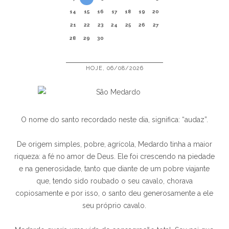
14
15
16
17
18
19
20
21
22
23
24
25
26
27
28
29
30
HOJE, 06/08/2026
O nome do santo recordado neste dia, significa: “audaz”.
De origem simples, pobre, agrícola, Medardo tinha a maior
riqueza: a fé no amor de Deus. Ele foi crescendo na piedade
e na generosidade, tanto que diante de um pobre viajante
que, tendo sido roubado o seu cavalo, chorava
copiosamente e por isso, o santo deu generosamente a ele
seu próprio cavalo.