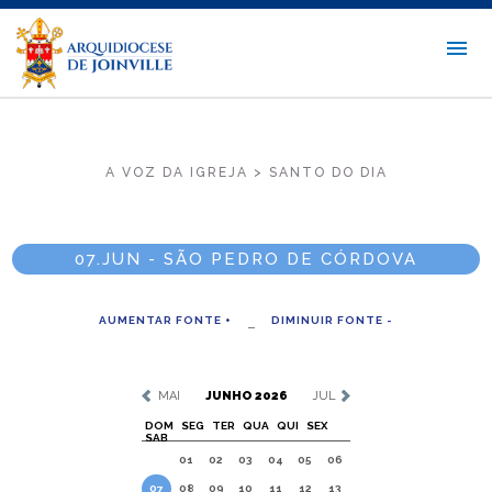
A VOZ DA IGREJA > SANTO DO DIA
07.JUN - SÃO PEDRO DE CÓRDOVA
AUMENTAR FONTE +
DIMINUIR FONTE -
MAI
JUNHO 2026
JUL
DOM
SEG
TER
QUA
QUI
SEX
SAB
01
02
03
04
05
06
07
08
09
10
11
12
13