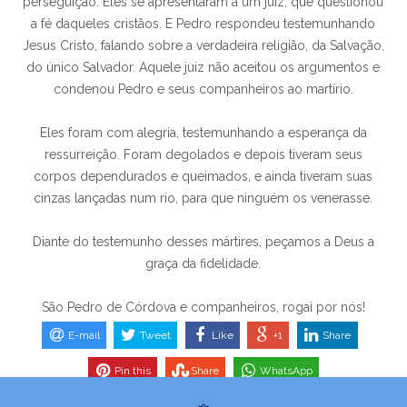
perseguição. Eles se apresentaram a um juiz, que questionou
a fé daqueles cristãos. E Pedro respondeu testemunhando
Jesus Cristo, falando sobre a verdadeira religião, da Salvação,
do único Salvador. Aquele juiz não aceitou os argumentos e
condenou Pedro e seus companheiros ao martírio.
Eles foram com alegria, testemunhando a esperança da
ressurreição. Foram degolados e depois tiveram seus
corpos dependurados e queimados, e ainda tiveram suas
cinzas lançadas num rio, para que ninguém os venerasse.
Diante do testemunho desses mártires, peçamos a Deus a
graça da fidelidade.
São Pedro de Córdova e companheiros, rogai por nós!
E-mail
Tweet
Like
+1
Share
Pin this
Share
WhatsApp