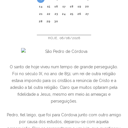
14
15
16
17
18
19
20
21
22
23
24
25
26
27
28
29
30
HOJE, 06/08/2026
O santo de hoje viveu num tempo de grande perseguição.
Foi no século IX, no ano de 851: um rei de outra religião
estava impondo para os cristãos a renúncia de Cristo e a
adesão a tal outra religião. Claro que muitos optaram pela
fidelidade a Jesus, mesmo em meio às ameaças e
perseguições.
Pedro, fiel leigo, que foi para Córdova junto com outro amigo
por causa dos estudos, deparou-se com aquela