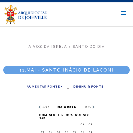
A VOZ DA IGREJA > SANTO DO DIA
11.MAI - SANTO INÁCIO DE LÁCONI
AUMENTAR FONTE +
DIMINUIR FONTE -
ABR
MAIO 2026
JUN
DOM
SEG
TER
QUA
QUI
SEX
SAB
01
02
03
04
05
06
07
08
09