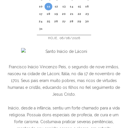
10
11
12
13
14
15
16
17
18
19
20
21
22
23
24
25
26
27
28
29
30
31
HOJE, 06/08/2026
Francisco Inácio Vincenzo Peis, o segundo de nove irmãos,
nasceu na cidade de Láconi, Itália, no dia 17 de novembro de
1701. Seus pais eram muito pobres, mas ricos de virtudes
humanas e cristãs, educando os filhos no fiel seguimento de
Jesus Cristo.
Inácio, desde a infância, sentiu um forte chamado para a vida
religiosa. Possuía dons especiais de profecia, de cura e um
forte carisma. Costumava praticar severas penitências,