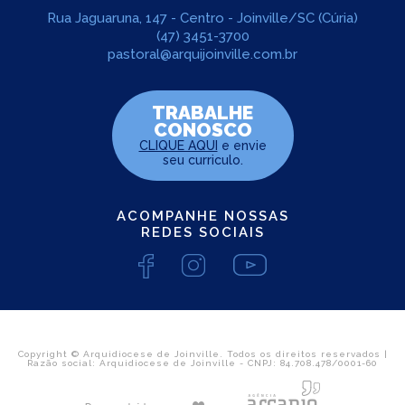
Rua Jaguaruna, 147 - Centro - Joinville/SC (Cúria)
(47) 3451-3700
pastoral@arquijoinville.com.br
TRABALHE
CONOSCO
CLIQUE AQUI
e envie
seu curriculo.
ACOMPANHE NOSSAS
REDES SOCIAIS
Copyright © Arquidiocese de Joinville. Todos os direitos reservados |
Razão social: Arquidiocese de Joinville - CNPJ: 84.708.478/0001-60