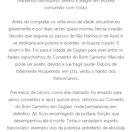
mantendo seu espírito sereno e alegre, em estreita
comunhão com Cristo.
Antes de completar os vinte anos de idade, ele adoeceu
gravemente e por duas vezes quase morreu. Nessa ocasião,
decidiu que seguiria os passos de São Francisco de Assis e
se dedicaria aos pobres e doentes, se ficasse curado. E
assim o fez. Foi para a cidade de Cagliari para viver entre os
frades capuchinhos do Convento do Bom Caminho. Mas não
pôde ser aceito, devido à sua frágil saúde. Depois de
totalmente recuperado, em 1721, vestiu o hábito dos
franciscanos.
Frei Inácio de Láconi, como era chamado, foi enviado para
vários conventos e, após quinze anos, retornou ao Convento
do Bom Caminho em Cagliari, onde permaneceu em
definitivo. Ali, ficou encarregado da portaria, função que
desempenhou até à morte. Tinha o verdadeiro espírito
franciscano: exemplo vivo da pobreza, entretanto de absoluta