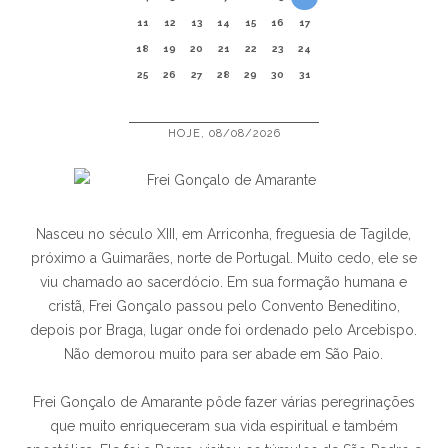
11
12
13
14
15
16
17
18
19
20
21
22
23
24
25
26
27
28
29
30
31
HOJE, 08/08/2026
Nasceu no século XIII, em Arriconha, freguesia de Tagilde,
próximo a Guimarães, norte de Portugal. Muito cedo, ele se
viu chamado ao sacerdócio. Em sua formação humana e
cristã, Frei Gonçalo passou pelo Convento Beneditino,
depois por Braga, lugar onde foi ordenado pelo Arcebispo.
Não demorou muito para ser abade em São Paio.
Frei Gonçalo de Amarante pôde fazer várias peregrinações
que muito enriqueceram sua vida espiritual e também