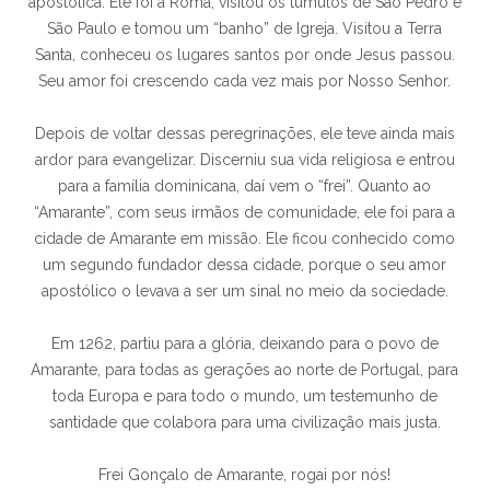
apostólica. Ele foi a Roma, visitou os túmulos de São Pedro e
São Paulo e tomou um “banho” de Igreja. Visitou a Terra
Santa, conheceu os lugares santos por onde Jesus passou.
Seu amor foi crescendo cada vez mais por Nosso Senhor.
Depois de voltar dessas peregrinações, ele teve ainda mais
ardor para evangelizar. Discerniu sua vida religiosa e entrou
para a família dominicana, daí vem o “frei”. Quanto ao
“Amarante”, com seus irmãos de comunidade, ele foi para a
cidade de Amarante em missão. Ele ficou conhecido como
um segundo fundador dessa cidade, porque o seu amor
apostólico o levava a ser um sinal no meio da sociedade.
Em 1262, partiu para a glória, deixando para o povo de
Amarante, para todas as gerações ao norte de Portugal, para
toda Europa e para todo o mundo, um testemunho de
santidade que colabora para uma civilização mais justa.
Frei Gonçalo de Amarante, rogai por nós!