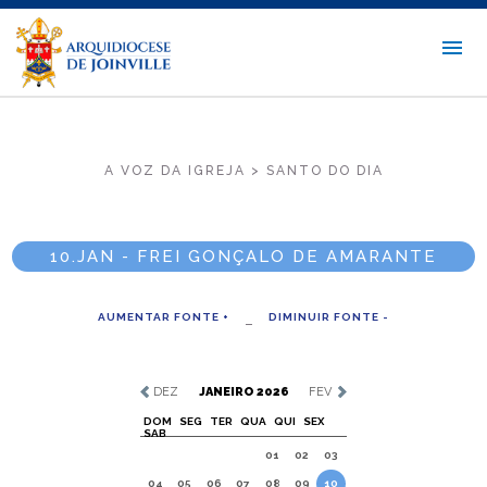
A VOZ DA IGREJA > SANTO DO DIA
10.JAN - FREI GONÇALO DE AMARANTE
AUMENTAR FONTE +
DIMINUIR FONTE -
DEZ
JANEIRO 2026
FEV
DOM
SEG
TER
QUA
QUI
SEX
SAB
01
02
03
04
05
06
07
08
09
10