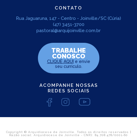
CONTATO
Rua Jaguaruna, 147 - Centro - Joinville/SC (Cúria)
(47) 3451-3700
pastoral@arquijoinville.com.br
TRABALHE
CONOSCO
CLIQUE AQUI
e envie
seu curriculo.
ACOMPANHE NOSSAS
REDES SOCIAIS
Copyright © Arquidiocese de Joinville. Todos os direitos reservados |
Razão social: Arquidiocese de Joinville - CNPJ: 84.708.478/0001-60