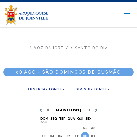
A VOZ DA IGREJA > SANTO DO DIA
08.AGO - SÃO DOMINGOS DE GUSMÃO
AUMENTAR FONTE +
DIMINUIR FONTE -
JUL
AGOSTO 2025
SET
DOM
SEG
TER
QUA
QUI
SEX
SAB
01
02
03
04
05
06
07
08
09