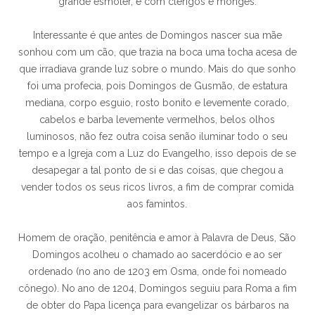
grande esmoler, e com clérigos e monges.
Interessante é que antes de Domingos nascer sua mãe
sonhou com um cão, que trazia na boca uma tocha acesa de
que irradiava grande luz sobre o mundo. Mais do que sonho
foi uma profecia, pois Domingos de Gusmão, de estatura
mediana, corpo esguio, rosto bonito e levemente corado,
cabelos e barba levemente vermelhos, belos olhos
luminosos, não fez outra coisa senão iluminar todo o seu
tempo e a Igreja com a Luz do Evangelho, isso depois de se
desapegar a tal ponto de si e das coisas, que chegou a
vender todos os seus ricos livros, a fim de comprar comida
aos famintos.
Homem de oração, penitência e amor à Palavra de Deus, São
Domingos acolheu o chamado ao sacerdócio e ao ser
ordenado (no ano de 1203 em Osma, onde foi nomeado
cônego). No ano de 1204, Domingos seguiu para Roma a fim
de obter do Papa licença para evangelizar os bárbaros na