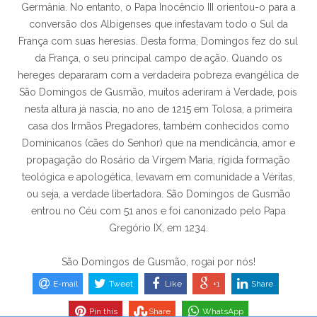
Germânia. No entanto, o Papa Inocêncio III orientou-o para a
conversão dos Albigenses que infestavam todo o Sul da
França com suas heresias. Desta forma, Domingos fez do sul
da França, o seu principal campo de ação. Quando os
hereges depararam com a verdadeira pobreza evangélica de
São Domingos de Gusmão, muitos aderiram à Verdade, pois
nesta altura já nascia, no ano de 1215 em Tolosa, a primeira
casa dos Irmãos Pregadores, também conhecidos como
Dominicanos (cães do Senhor) que na mendicância, amor e
propagação do Rosário da Virgem Maria, rígida formação
teológica e apologética, levavam em comunidade a Véritas,
ou seja, a verdade libertadora. São Domingos de Gusmão
entrou no Céu com 51 anos e foi canonizado pelo Papa
Gregório IX, em 1234.
São Domingos de Gusmão, rogai por nós!
E-mail
Tweet
Like
+1
Share
Pin this
Share
WhatsApp