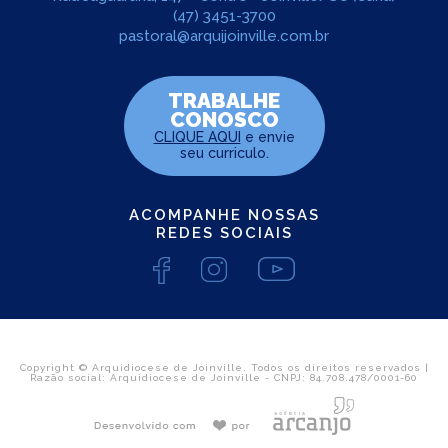
(47) 3451-3700
pastoral@arquijoinville.com.br
TRABALHE
CONOSCO
CLIQUE AQUI
e envie
seu curriculo.
ACOMPANHE NOSSAS
REDES SOCIAIS
Copyright © Arquidiocese de Joinville. Todos os direitos reservados |
Razão social: Arquidiocese de Joinville - CNPJ: 84.708.478/0001-60