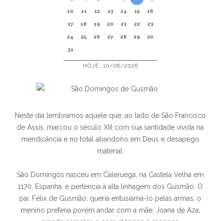
10
11
12
13
14
15
16
17
18
19
20
21
22
23
24
25
26
27
28
29
30
31
HOJE, 10/08/2026
Neste dia lembramos aquele que, ao lado de São Francisco
de Assis, marcou o século XIII com sua santidade vivida na
mendicância e no total abandono em Deus e desapego
material.
São Domingos nasceu em Caleruega, na Castela Velha em
1170, Espanha, e pertencia à alta linhagem dos Gusmão. O
pai, Félix de Gusmão, queria entusiamá-lo pelas armas; o
menino preferia porém andar com a mãe, Joana de Aza,