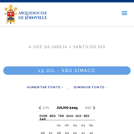
A VOZ DA IGREJA > SANTO DO DIA
19.JUL - SÃO SÍMACO
AUMENTAR FONTE +
DIMINUIR FONTE -
JUN
JULHO 2025
AGO
DOM
SEG
TER
QUA
QUI
SEX
SAB
01
02
03
04
05
06
07
08
09
10
11
12