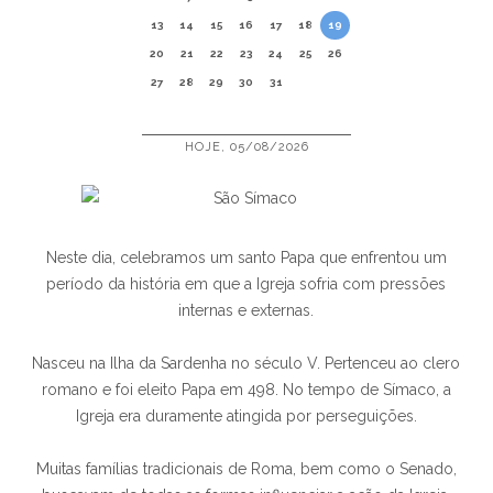
13
14
15
16
17
18
19
20
21
22
23
24
25
26
27
28
29
30
31
HOJE, 05/08/2026
Neste dia, celebramos um santo Papa que enfrentou um
período da história em que a Igreja sofria com pressões
internas e externas.
Nasceu na Ilha da Sardenha no século V. Pertenceu ao clero
romano e foi eleito Papa em 498. No tempo de Símaco, a
Igreja era duramente atingida por perseguições.
Muitas famílias tradicionais de Roma, bem como o Senado,