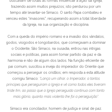
buscavam de todas as formas influenciar a ação da Igreja,
trazendo assim muitos prejuízos; isto perdurou por um
tempo até levantar-se Símaco. O santo Papa combateu e
venceu estes “invasores”, recuperando assim a total liberdade
da Igreja, na sua organização e disciplina.
Com a queda do império romano e a invasão dos vândalos,
godos, visigodos e longobardos, que começavam a dominar
o Ocidente, São Símaco, na ousadia, entrou nas intrigas
sociais e políticas, para assim tomar partido da paz e da
harmonia e não de algum dos lados. Na função eficiente de
pai comum, suscitou a inveja do imperador do Oriente que
começou a perseguir os cristãos; em resposta a esta atitude
corrigiu Símaco:
“Lança um olhar, o Imperador, a tantos
príncipes que perseguiram a Igreja e vê como todos eles tiveram
triste fim, ao passo que a Igreja perseguida continua com tanto
mais glória, quanto mais violenta lhe foi a perseguição”.
Símaco era conciliador, homem de justiça e sinal de paz.