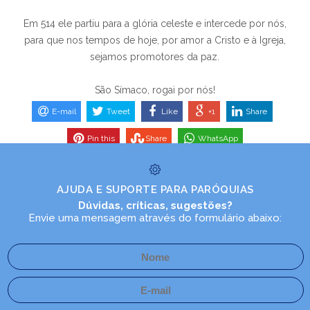
Em 514 ele partiu para a glória celeste e intercede por nós,
para que nos tempos de hoje, por amor a Cristo e à Igreja,
sejamos promotores da paz.
São Símaco, rogai por nós!
E-mail
Tweet
Like
+1
Share
Pin this
Share
WhatsApp
AJUDA E SUPORTE PARA PARÓQUIAS
Dúvidas, críticas, sugestões?
Envie uma mensagem através do formulário abaixo: