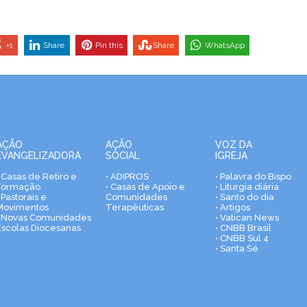
+1
Share
Pin this
Share
WhatsApp
AÇÃO
AÇÃO
VOZ DA
EVANGELIZADORA
SOCIAL
IGREJA
• Casas de Retiro e
• ADIPROS
• Palavra do Bispo
Formação
• Casas de Apoio e
• Liturgia diária
 Pastorais e
Comunidades
• Santo do dia
Movimentos
Terapêuticas
• Artigos
• Novas Comunidades
• Vatican News
Escolas Diocesanas
• CNBB Brasil
• CNBB Sul 4
• Santa Sé