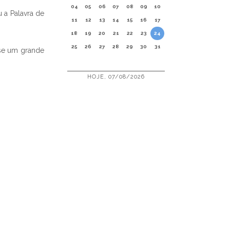
04
05
06
07
08
09
10
 a Palavra de
11
12
13
14
15
16
17
18
19
20
21
22
23
24
25
26
27
28
29
30
31
-se um grande
HOJE, 07/08/2026