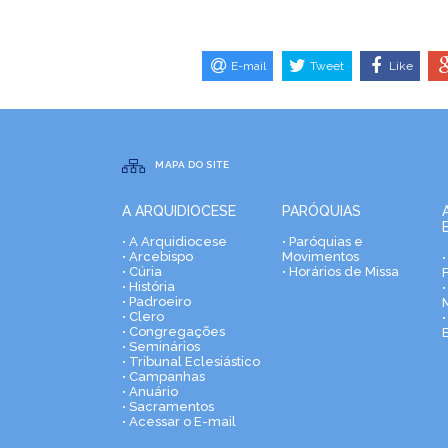
E-mail
Tweet
Like
MAPA DO SITE
A ARQUIDIOCESE
PARÓQUIAS
• A Arquidiocese
• Paróquias e
• Arcebispo
Movimentos
• Cúria
• Horários de Missa
• História
•
• Padroeiro
• Clero
• Congregações
• Seminários
• Tribunal Eclesiástico
• Campanhas
• Anuário
• Sacramentos
• Acessar o E-mail