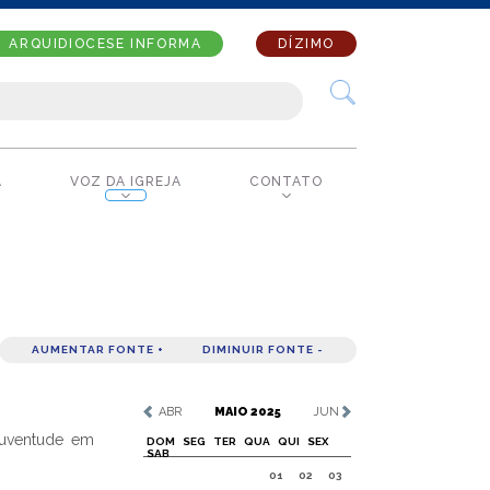
ARQUIDIOCESE INFORMA
DÍZIMO
A
VOZ DA IGREJA
CONTATO
AUMENTAR FONTE +
DIMINUIR FONTE -
ABR
MAIO 2025
JUN
 juventude em
DOM
SEG
TER
QUA
QUI
SEX
SAB
01
02
03