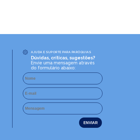
AJUDA E SUPORTE PARA PARÓQUIAS
Dúvidas, críticas, sugestões?
Envie uma mensagem através
do formulário abaixo: