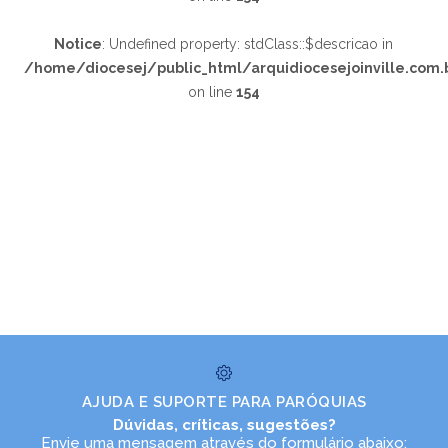
Notice
: Undefined property: stdClass::$descricao in
/home/diocesej/public_html/arquidiocesejoinville.com.
on line
154
AJUDA E SUPORTE PARA PARÓQUIAS
Dúvidas, críticas, sugestões?
Envie uma mensagem através do formulário abaixo: