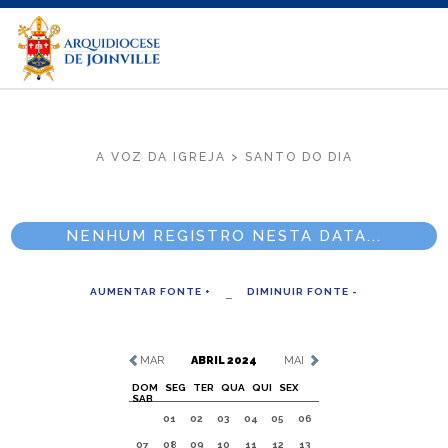
A VOZ DA IGREJA > SANTO DO DIA
NENHUM REGISTRO NESTA DATA...
AUMENTAR FONTE +
DIMINUIR FONTE -
MAR
ABRIL 2024
MAI
DOM
SEG
TER
QUA
QUI
SEX
SAB
01
02
03
04
05
06
07
08
09
10
11
12
13