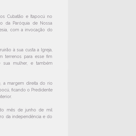
rios Cubatão e Itapocú no
do da Paróquia de Nossa
esia, com a invocação do
ruirão à sua custa a Igreja,
m terrenos para esse fim
e sua mulher, e também
te, a margem direita do rio
pocú, ficando o Predidente
terior.
as do mês de junho de mil
eiro da independência e do