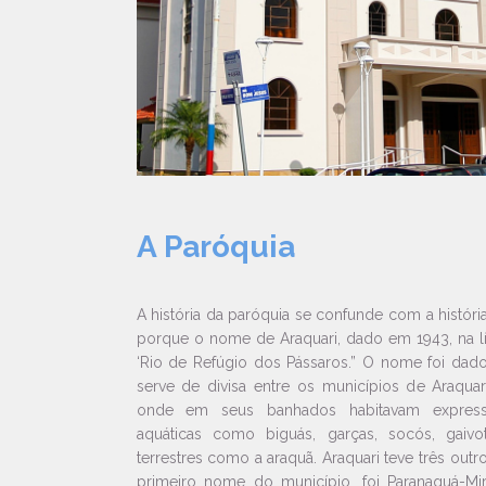
A Paróquia
A história da paróquia se confunde com a históri
porque o nome de Araquari, dado em 1943, na lín
‘Rio de Refúgio dos Pássaros.” O nome foi da
serve de divisa entre os municípios de Araquar
onde em seus banhados habitavam express
aquáticas como biguás, garças, socós, gaivo
terrestres como a araquã. Araquari teve três out
primeiro nome do município, foi Paranaguá-Mi