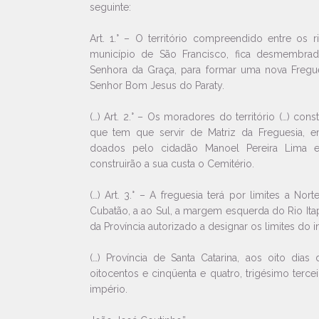
seguinte:
Art. 1.° – O território compreendido entre os 
município de São Francisco, fica desmembra
Senhora da Graça, para formar uma nova Fregu
Senhor Bom Jesus do Paraty.
(…) Art. 2.° – Os moradores do território (…) const
que tem que servir de Matriz da Freguesia, e
doados pelo cidadão Manoel Pereira Lima 
construirão a sua custa o Cemitério.
(…) Art. 3.° – A freguesia terá por limites a Nor
Cubatão, a ao Sul, a margem esquerda do Rio Ita
da Província autorizado a designar os limites do in
(…) Província de Santa Catarina, aos oito di
oitocentos e cinqüenta e quatro, trigésimo terc
império.