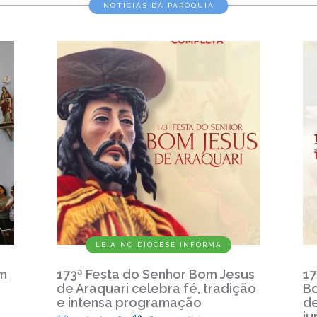
NOTÍCIAS DA PARÓQUIA
LEIA NO DIOCESE INFORMA
em
173ª Festa do Senhor Bom Jesus
17
de Araquari celebra fé, tradição
Bo
e intensa programação
de
ju