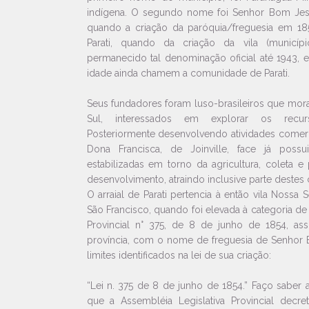
indígena. O segundo nome foi Senhor Bom Jes
quando a criação da paróquia/freguesia em 18
Parati, quando da criação da vila (municí
permanecido tal denominação oficial até 1943,
idade ainda chamem a comunidade de Parati.
Seus fundadores foram luso-brasileiros que mo
Sul, interessados em explorar os recurso
Posteriormente desenvolvendo atividades comer
Dona Francisca, de Joinville, face já possu
estabilizadas em torno da agricultura, coleta 
desenvolvimento, atraindo inclusive parte destes c
O arraial de Parati pertencia à então vila Nossa
São Francisco, quando foi elevada à categoria de f
Provincial n° 375, de 8 de junho de 1854, as
província, com o nome de freguesia de Senhor
limites identificados na lei de sua criação:
“Lei n. 375 de 8 de junho de 1854.” Faço saber 
que a Assembléia Legislativa Provincial decr