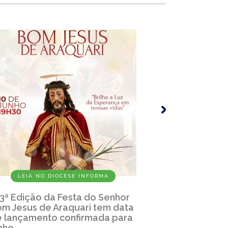
LEIA NO DIOCESE INFORMA
LEIA
3ª Edição da Festa do Senhor
Santuário
m Jesus de Araquari tem data
Araquari, 
 lançamento confirmada para
para zela
nho