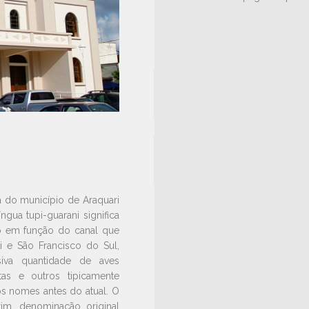
a do município de Araquari
gua tupi-guarani significa
do em função do canal que
i e São Francisco do Sul,
iva quantidade de aves
tas e outros tipicamente
ros nomes antes do atual. O
rim, denominação original