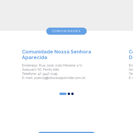
COMUNIDADES
Comunidade Nossa Senhora
C
Aparecida
D
Endereço: Rua José Júlio Moreira s/n
En
Araquari/SC Ponto Alto
Ar
Telefone: 47 3447-1149
Te
E-mail: psec09@diocesejoinville.com.br
E-