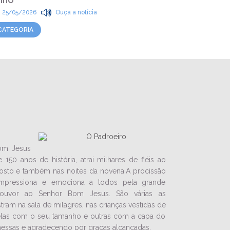
10/04/202
25/05/2026
Ouça a notícia
CATEGORIA
CATEGORIA
om Jesus
150 anos de história, atrai milhares de fiéis ao
gosto e também nas noites da novena.A procissão
mpressiona e emociona a todos pela grande
louvor ao Senhor Bom Jesus. São várias as
ram na sala de milagres, nas crianças vestidas de
elas com o seu tamanho e outras com a capa do
ssas e agradecendo por graças alcançadas.