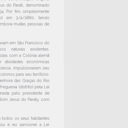
us do Parati, denominado
54. Por fim, simplesmente
pio) em 3/4/1880, tendo
 embora muitas pessoas de
ravam em São Francisco do
s naturais existentes.
ciais com a Colônia alemã
ir atividades econômicas
e pesca, impulsionaram seu
olonos para seu território.
 Senhora das Graças do Rio
reguesia (distrito) pela Lei
sinada pelo presidente de
 Bom Jesus do Paraty, com
a todos os seus habitantes
etou e eu sancionei a Lei