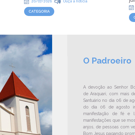
20/07/2026
Ouça a notícia
CATEGORIA
O Padroeiro
A devoção ao Senhor B
de Araquari, com mais de 
Santuário no dia 06 de a
do dia 06 de agosto i
manifestação de fé e 
manifestações que se most
anjos, de pessoas com v
Bom Jesus pagando prome