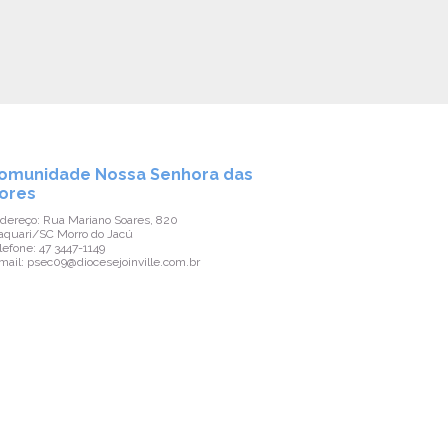
omunidade Nossa Senhora das
Comunidad
ores
Graças
dereço: Rua Mariano Soares, 820
Endereço: Av. No
aquari/SC Morro do Jacú
Araquari/SC Rai
lefone: 47 3447-1149
Telefone: 47 3447
mail: psec09@diocesejoinville.com.br
E-mail: psec09@d