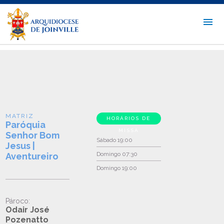
MATRIZ
HORÁRIOS DE
Paróquia
MISSA
Senhor Bom
Sábado
19:00
Jesus |
Domingo
07:30
Aventureiro
Domingo
19:00
Pároco:
Odair José
Pozenatto