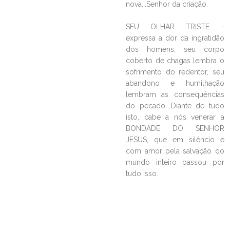
nova...Senhor da criação.
SEU OLHAR TRISTE -
expressa a dor da ingratidão
dos homens, seu corpo
coberto de chagas lembra o
sofrimento do redentor, seu
abandono e humilhação
lembram as consequências
do pecado. Diante de tudo
LEIA NO DIOCESE INFORMA
isto, cabe a nós venerar a
BONDADE DO SENHOR
Capela Missionária do XIX
JESUS, que em silêncio e
Congresso ECC chega à
com amor pela salvação do
Paróquia Senhor Bom Jesus do
mundo inteiro passou por
Aventureiro
tudo isso.
27/05/2025
Ouça a notícia
CATEGORIA