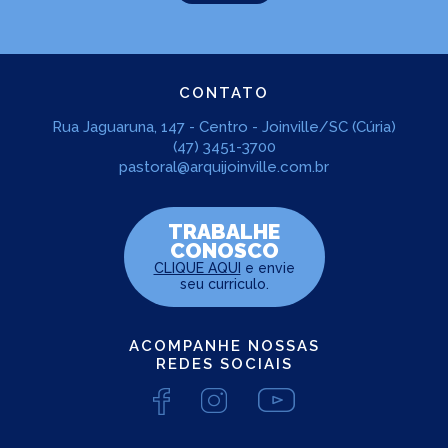
CONTATO
Rua Jaguaruna, 147 - Centro - Joinville/SC (Cúria)
(47) 3451-3700
pastoral@arquijoinville.com.br
TRABALHE
CONOSCO
CLIQUE AQUI
e envie
seu curriculo.
LEIA NO DIOCESE INFORMA
Comunidade do bairro
ACOMPANHE NOSSAS
Aventureiro preparou festa
REDES SOCIAIS
dedicada a São José
14/03/2023
Ouça a notícia
CATEGORIA