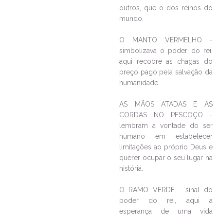
outros, que o dos reinos do
mundo.
O MANTO VERMELHO -
simbolizava o poder do rei,
aqui recobre as chagas do
preço pago pela salvação da
humanidade.
LEIA NO DIOCESE INFORMA
AS MÃOS ATADAS E AS
CORDAS NO PESCOÇO -
Participe do Dia de Pentecostes
lembram a vontade do ser
na Paróquia Senhor Bom Jesus
humano em estabelecer
do Aventureiro
limitações ao próprio Deus e
28/05/2025
Ouça a notícia
querer ocupar o seu lugar na
CATEGORIA
história.
O RAMO VERDE - sinal do
poder do rei, aqui a
esperança de uma vida