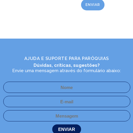
AJUDA E SUPORTE PARA PARÓQUIAS
Dúvidas, críticas, sugestões?
Envie uma mensagem através do formulário abaixo:
LEIA NO DIOCESE INFORMA
Hospital Regional de Joinville
recebe apresentação de grupo
de Terno de Reis
18/12/2023
Ouça a notícia
CATEGORIA