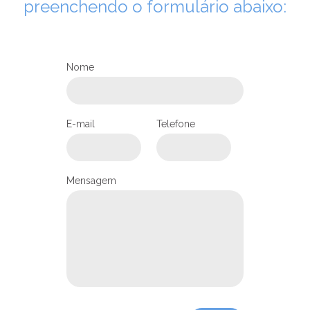
preenchendo o formulário abaixo:
Nome
E-mail
Telefone
LEIA NO DIOCESE INFORMA
Mensagem
Paróquia do bairro Aventureiro
promove encontro da Pastoral
do Dízimo
19/07/2024
Ouça a notícia
CATEGORIA