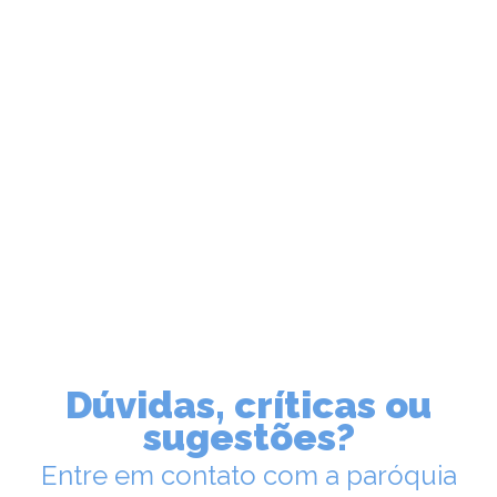
LEIA NO DIOCESE INFORMA
Pastoral Familiar realiza visita a
lar de idosos durante Semana
da Vida
08/10/2024
Ouça a notícia
Dúvidas, críticas ou
CATEGORIA
sugestões?
Entre em contato com a paróquia