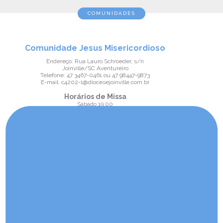
COMUNIDADES
Comunidade Jesus Misericordioso
Endereço: Rua Lauro Schroeder, s/n
Joinville/SC Aventureiro
Telefone: 47 3467-0461 ou 47 98447-9873
E-mail: c4202-1@diocesejoinville.com.br
Horários de Missa
Sábado 19:00
Domingo 09:00
Comunidade Nossa Senhora
Aparecida
Endereço: Willy Schossland, 1220
Joinville/SC Aventureiro
Telefone: 47 3427-4997 ou 47 98414-0534
E-mail: c4203@diocesejoinville.com.br
Horários de Missa
Sábado 17:30
Domingo 07:30