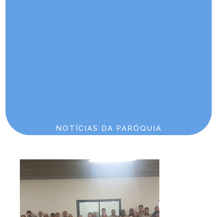
catequese e 3º Mãe Peregrina)
Domingo 09:00
Comunidade São José
Endereço: Rua Ibrahim Sued, 167
Joinville/SC Aventureiro
Telefone: 47 3427-0647 ou 98456-0705
E-mail: c4207@diocesejoinville.com.br
Horários de Missa
Sábado 17:30
Domingo 07:30
NOTÍCIAS DA PARÓQUIA