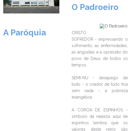
O Padroeiro
A Paróquia
CRISTO
SOFREDOR - expressando o
sofrimento, as enfermidades,
as angústias e a opressão do
LEIA NO DIOCESE INFORMA
povo de Deus, de todos os
tempos.
Projeto Resgate de Autonomia,
da Paróquia Senhor Bom Jesus
(Aventureiro), é mais um
SEMI-NU - desapego de
indicado ao prêmio Joinville Faz
tudo - o criador de tudo fica
Bem
sem nada - a pobreza
evangélica.
19/03/2026
Ouça a notícia
CATEGORIA
A COROA DE ESPINHOS -
símbolo da realeza, aqui de
espinhos lembra que os
valores deste reino são