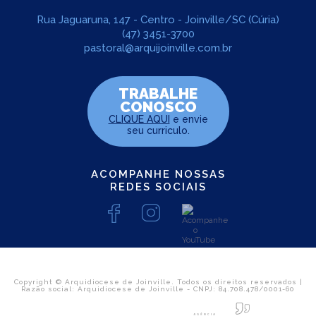
Rua Jaguaruna, 147 - Centro - Joinville/SC (Cúria)
(47) 3451-3700
pastoral@arquijoinville.com.br
TRABALHE
CONOSCO
CLIQUE AQUI
e envie
seu curriculo.
LEIA NO DIOCESE INFORMA
Festa Julina encerrra o mês de
ACOMPANHE NOSSAS
julho no bairro Comasa
REDES SOCIAIS
05/08/2024
Ouça a notícia
CATEGORIA
Copyright © Arquidiocese de Joinville. Todos os direitos reservados |
Razão social: Arquidiocese de Joinville - CNPJ: 84.708.478/0001-60