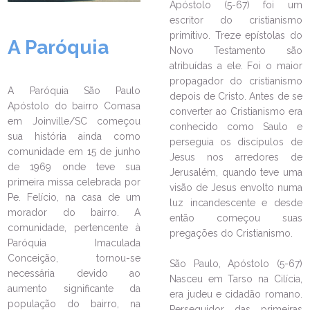
Apóstolo (5-67) foi um
escritor do cristianismo
primitivo. Treze epístolas do
A Paróquia
LEIA NO DIOCESE INFORMA
Novo Testamento são
atribuídas a ele. Foi o maior
Celebração é realizada na
propagador do cristianismo
Paróquia São Paulo Apóstolo,
A Paróquia São Paulo
marcando os 182 anos da
depois de Cristo. Antes de se
Apóstolo do bairro Comasa
Infância e Adolescência
converter ao Cristianismo era
em Joinville/SC começou
Missionária
conhecido como Saulo e
sua história ainda como
perseguia os discípulos de
04/06/2025
Ouça a notícia
comunidade em 15 de junho
Jesus nos arredores de
CATEGORIA
de 1969 onde teve sua
Jerusalém, quando teve uma
primeira missa celebrada por
visão de Jesus envolto numa
Pe. Felício, na casa de um
luz incandescente e desde
morador do bairro. A
então começou suas
comunidade, pertencente à
pregações do Cristianismo.
Paróquia Imaculada
Conceição, tornou-se
São Paulo, Apóstolo (5-67)
necessária devido ao
Nasceu em Tarso na Cilícia,
aumento significante da
era judeu e cidadão romano.
população do bairro, na
Perseguidor das primeiras