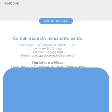
Facebook
COMUNIDADES
Comunidade Divino Espírito Santo
Endereço: Rua Monsenhor Boleslau, 460
Joinville/SC Comasa
Telefone: 47 3434-1091
E-mail: psec44@diocesejoinville.com.br
Horários de Missa
Sexta-feira 19:30 | Apostolado da Oração (Primeira sexta
do mês)
Domingo 18:00
Comunidade Nossa Senhora
Aparecida
Endereço: Rua Agostinho dos Santos, 801
Joinville/SC Comasa
Telefone: 47 3432-7244