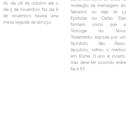
do dia 28 de outubro até o
revelação da mensagem do
dia 5 de novembro. No dia 6
Salvador, ou seja, as 13
de novembro haverá uma
Epístolas ou Cartas. Elas
missa seguida de almoço.
formam como que a
Teologia do Novo
LEIA NO DIOCESE INFORMA
Testamento, exposta por um
Apóstolo. São Paulo,
Comunidade Nossa Senhora
Apóstolo, sofreu o martírio
Aparecida celebra a vida em
em Roma. O ano é incerto,
evento Pastoral da Criança
mas deve ter ocorrido entre
01/11/2024
Ouça a notícia
64 e 67.
CATEGORIA