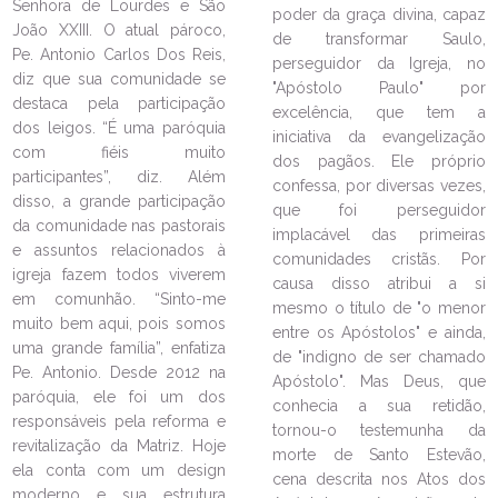
Senhora de Lourdes e São
poder da graça divina, capaz
João XXIII. O atual pároco,
de transformar Saulo,
Pe. Antonio Carlos Dos Reis,
perseguidor da Igreja, no
diz que sua comunidade se
"Apóstolo Paulo" por
destaca pela participação
LEIA NO DIOCESE INFORMA
excelência, que tem a
dos leigos. “É uma paróquia
iniciativa da evangelização
Padre Jorjão arrecada 1450
com fiéis muito
dos pagãos. Ele próprio
cestas básicas na Campanha de
participantes”, diz. Além
confessa, por diversas vezes,
Natal 2024
disso, a grande participação
que foi perseguidor
09/01/2025
Ouça a notícia
da comunidade nas pastorais
implacável das primeiras
e assuntos relacionados à
comunidades cristãs. Por
CATEGORIA
igreja fazem todos viverem
causa disso atribui a si
em comunhão. “Sinto-me
mesmo o título de "o menor
muito bem aqui, pois somos
entre os Apóstolos" e ainda,
uma grande família”, enfatiza
de "indigno de ser chamado
Pe. Antonio. Desde 2012 na
Apóstolo". Mas Deus, que
paróquia, ele foi um dos
conhecia a sua retidão,
responsáveis pela reforma e
tornou-o testemunha da
revitalização da Matriz. Hoje
morte de Santo Estevão,
ela conta com um design
cena descrita nos Atos dos
moderno e sua estrutura