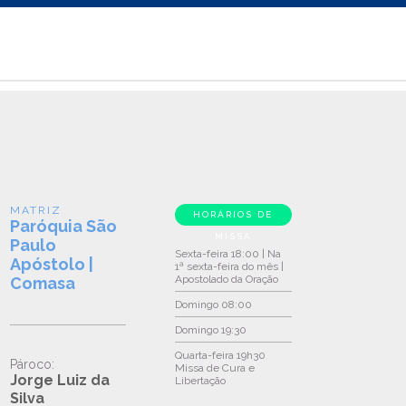
MATRIZ
HORÁRIOS DE
Paróquia São
MISSA
Paulo
Sexta-feira
18:00 | Na
Apóstolo |
1ª sexta-feira do mês |
Apostolado da Oração
Comasa
Domingo
08:00
Domingo
19:30
Quarta-feira
19h30
Pároco:
Missa de Cura e
Jorge Luiz da
Libertação
Silva