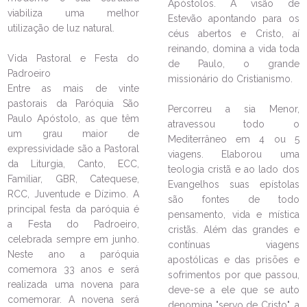
Apóstolos. A visão de
viabiliza uma melhor
Estevão apontando para os
utilização de luz natural.
céus abertos e Cristo, aí
reinando, domina a vida toda
Vida Pastoral e Festa do
de Paulo, o grande
Padroeiro
LEIA NO DIOCESE INFORMA
missionário do Cristianismo.
Entre as mais de vinte
Formação do Manual dos
pastorais da Paróquia São
Percorreu a sia Menor,
Missionários da Caridade reúne
Paulo Apóstolo, as que têm
atravessou todo o
150 pessoas
um grau maior de
Mediterrâneo em 4 ou 5
expressividade são a Pastoral
04/11/2024
Ouça a notícia
viagens. Elaborou uma
da Liturgia, Canto, ECC,
teologia cristã e ao lado dos
CATEGORIA
Familiar, GBR, Catequese,
Evangelhos suas epístolas
RCC, Juventude e Dízimo. A
são fontes de todo
principal festa da paróquia é
pensamento, vida e mística
a Festa do Padroeiro,
cristãs. Além das grandes e
celebrada sempre em junho.
contínuas viagens
Neste ano a paróquia
apostólicas e das prisões e
comemora 33 anos e será
sofrimentos por que passou,
realizada uma novena para
deve-se a ele que se auto
comemorar. A novena será
denomina "servo de Cristo", a