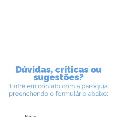
LEIA NO DIOCESE INFORMA
Pastoral da Criança do Comasa
realiza encontro para celebrar a
vida
26/09/2024
Ouça a notícia
Dúvidas, críticas ou
sugestões?
CATEGORIA
Entre em contato com a paróquia
preenchendo o formulário abaixo:
Nome