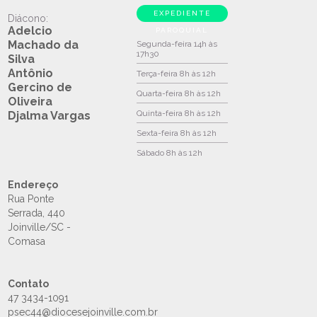
EXPEDIENTE
Diácono:
Adelcio
PAROQUIAL
Machado da
Segunda-feira
14h às
17h30
Silva
Antônio
Terça-feira
8h às 12h
Gercino de
Quarta-feira
8h às 12h
Oliveira
Quinta-feira
8h às 12h
Djalma Vargas
Sexta-feira
8h às 12h
Sábado
8h às 12h
Endereço
Rua Ponte
Serrada, 440
Joinville/SC -
Comasa
Contato
47 3434-1091
psec44@diocesejoinville.com.br