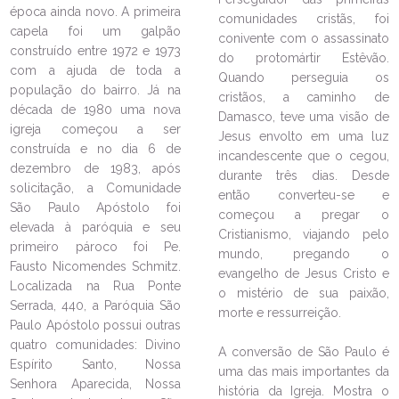
época ainda novo. A primeira
comunidades cristãs, foi
capela foi um galpão
conivente com o assassinato
construído entre 1972 e 1973
do protomártir Estêvão.
LEIA NO DIOCESE INFORMA
com a ajuda de toda a
Quando perseguia os
população do bairro. Já na
cristãos, a caminho de
Juventude promove Retiro de
década de 1980 uma nova
Damasco, teve uma visão de
Primeira Experiência
igreja começou a ser
Jesus envolto em uma luz
26/03/2025
Ouça a notícia
construída e no dia 6 de
incandescente que o cegou,
dezembro de 1983, após
CATEGORIA
durante três dias. Desde
solicitação, a Comunidade
então converteu-se e
São Paulo Apóstolo foi
começou a pregar o
elevada à paróquia e seu
Cristianismo, viajando pelo
primeiro pároco foi Pe.
mundo, pregando o
Fausto Nicomendes Schmitz.
evangelho de Jesus Cristo e
Localizada na Rua Ponte
o mistério de sua paixão,
Serrada, 440, a Paróquia São
morte e ressurreição.
Paulo Apóstolo possui outras
quatro comunidades: Divino
A conversão de São Paulo é
Espírito Santo, Nossa
uma das mais importantes da
Senhora Aparecida, Nossa
história da Igreja. Mostra o