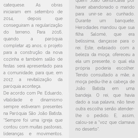
quem João denunciava por
bairro Fátima, realiza o Cerco de
catequese. As obras
haver abandonado o marido
Jericó na próxima semana
iniciaram em setembro de
para unir-se ao cunhado.
11/05/2026
Ouça a notícia
2014, depois que
Durante um banquete,
conseguiram a regularização
Herodíades mandou que sua
CATEGORIA
do terreno. Para 2016,
filha Salomé, que era
quando a paróquia
belíssima, dançasse para o
completar 49 anos, o projeto
rei. Este, extasiado com a
para a construção da nova
beleza da moça, ofereceu a
cozinha e também salão de
ela um presente, o qual ela
festas será apresentado para
própria poderia escolher.
a comunidade, para que, em
Tendo consultado a mãe, a
2017, a revitalização da
moça pediu-lhe a cabeça de
paróquia aconteça.
João Batista em uma
De acordo com Pe. Eduardo,
bandeja. O rei, que havia
vitalidade e dinamismo
dado a sua palavra, não teve
sempre estiveram presentes
outra escolha senão atender-
na Paróquia São João Batista.
lhe o pedido. E, assim,
“Sempre foi uma igreja que
calou-se a “voz que clamava
contou com muitas pastorais,
LEIA NO DIOCESE INFORMA
no deserto”.
lideranças e movimentos.