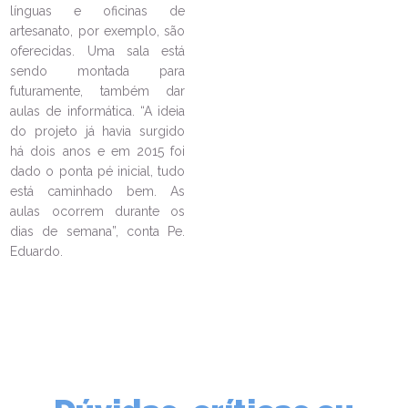
línguas e oficinas de
artesanato, por exemplo, são
LEIA NO DIOCESE INFORMA
oferecidas. Uma sala está
sendo montada para
Paróquia São João Batista, no
futuramente, também dar
bairro Fátima, realiza Encontro
aulas de informática. “A ideia
de Casais com Cristo
do projeto já havia surgido
08/09/2025
Ouça a notícia
há dois anos e em 2015 foi
dado o ponta pé inicial, tudo
CATEGORIA
está caminhado bem. As
aulas ocorrem durante os
dias de semana”, conta Pe.
Eduardo.