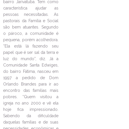
bairro Jarivatuba. Tem como
LEIA NO DIOCESE INFORMA
característica ajudar as
pessoas necessitadas. As
Paróquia São João Batista, no
pastorais da Família e Social
Fátima, faz a Missa de envio e
são bem atuantes. Segundo
reenvio para os líderes da
Pastoral da Criança
o pároco, a comunidade é
pequena, porém acolhedora.
20/03/2026
Ouça a notícia
“Ela está lá fazendo seu
CATEGORIA
papel que é ser sal da terra e
luz do mundo”, diz. Já a
Comunidade Santa Edwiges,
do bairro Fátima, nasceu em
1997 a pedido de Dom
Orlando Brandes para ir ao
encontro das famílias mais
pobres. “Quem visitou a
igreja no ano 2000 e vê ela
hoje fica impressionado.
Sabendo da dificuldade
daquelas famílias e de suas
necessidades econômicas e