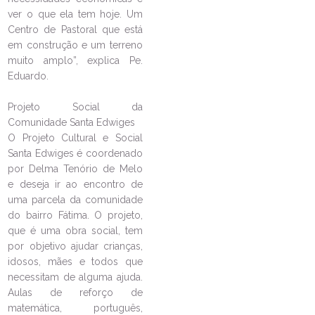
ver o que ela tem hoje. Um
LEIA NO DIOCESE INFORMA
Centro de Pastoral que está
em construção e um terreno
Paróquia São João Batista, no
muito amplo”, explica Pe.
Fátima, faz missão nas casas das
Eduardo.
famílias que recebem cesta
básica
Projeto Social da
06/10/2025
Ouça a notícia
Comunidade Santa Edwiges
CATEGORIA
O Projeto Cultural e Social
Santa Edwiges é coordenado
por Delma Tenório de Melo
e deseja ir ao encontro de
uma parcela da comunidade
do bairro Fátima. O projeto,
que é uma obra social, tem
por objetivo ajudar crianças,
idosos, mães e todos que
necessitam de alguma ajuda.
Aulas de reforço de
matemática, português,