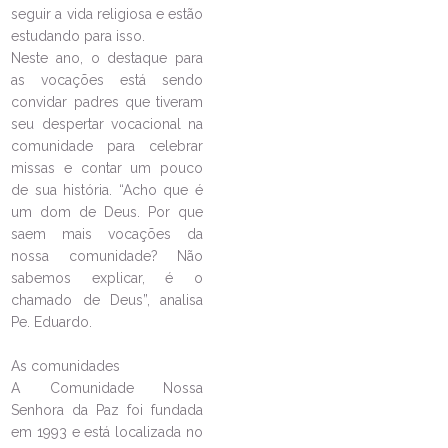
seguir a vida religiosa e estão
estudando para isso.
Pascom da Paróquia São João
Neste ano, o destaque para
Batista, no Fátima, abre
inscrições para o Workshop de
as vocações está sendo
Comunicação
convidar padres que tiveram
seu despertar vocacional na
20/03/2026
Ouça a notícia
comunidade para celebrar
CATEGORIA
missas e contar um pouco
de sua história. “Acho que é
um dom de Deus. Por que
saem mais vocações da
nossa comunidade? Não
sabemos explicar, é o
chamado de Deus”, analisa
Pe. Eduardo.
As comunidades
A Comunidade Nossa
Senhora da Paz foi fundada
em 1993 e está localizada no