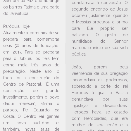
Senhora da Paz que abrange
conclamava à conversão. O
bairro Fátima
os bairros Fátima e uma parte
segundo encontro de Jesus
22/05/2026
Ouça a notícia
do Jarivatuba.
ocorreu justamente quando
CATEGORIA
o Messias procurou o primo
Paróquia Hoje
para Ele próprio ser
Atualmente a comunidade se
batizado. O gesto de
prepara para comemorar
humildade do Senhor
seus 50 anos de fundação,
marcou o início de sua vida
em 2017. Para se preparar
pública.
para o Jubileu, os fiéis têm
como meta três anos de
João, porém, pela
preparação. Neste ano, o
veemência de sua pregação
foco foi a construção do
incomodava os poderosos,
Centro de Pastoral. “É uma
sobretudo a corte do rei
construção de grande
Herodes à qual o Batista
investimento, porém o povo
denunciava por suas
daqui merecia”, afirma o
injustiças e devassidões.
pároco, Pe. Eduardo da
Herodes havia se casado
Costa. O Centro vai ganhar
LEIA NO DIOCESE INFORMA
com Herodíades, que era
um novo auditório e,
mulher do seu irmão e a
Paróquia São João Batista, no
também, novas salas de