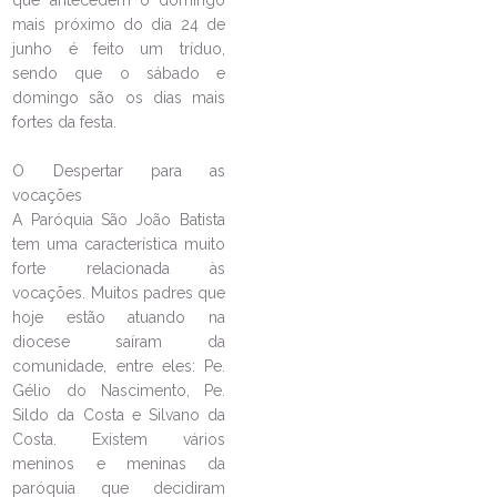
que antecedem o domingo
15 agentes da Pascom foram
mais próximo do dia 24 de
enviados no último domingo na
junho é feito um tríduo,
Paróquia São João Batista
sendo que o sábado e
domingo são os dias mais
04/05/2026
Ouça a notícia
fortes da festa.
CATEGORIA
O Despertar para as
vocações
A Paróquia São João Batista
tem uma característica muito
forte relacionada às
vocações. Muitos padres que
hoje estão atuando na
diocese saíram da
comunidade, entre eles: Pe.
Gélio do Nascimento, Pe.
Sildo da Costa e Silvano da
Costa. Existem vários
meninos e meninas da
paróquia que decidiram
LEIA NO DIOCESE INFORMA