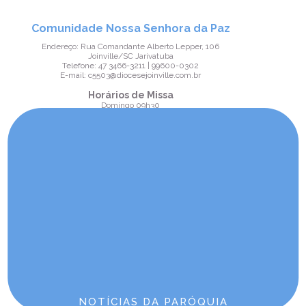
Comunidade Nossa Senhora da Paz
Endereço: Rua Comandante Alberto Lepper, 106
Joinville/SC Jarivatuba
Telefone: 47 3466-3211 | 99600-0302
E-mail: c5503@diocesejoinville.com.br
Horários de Missa
Domingo 09h30
Sexta-feira 1ª Sexta-feira do mês às 17h45 | Missa do
Sagrado Coração de Jesus
Comunidade Santa Edwiges
Endereço: Rua Passo Fundo, s/n
Joinville/SC Fátima
Telefone: (47) 3454-4318 e (47) 99665-3399
E-mail: c5506@diocesejoinville.com.br
Horários de Missa
Sexta-feira 17h | Na 1ª sexta-feira do mês | Missa do
Sagrado Coração de Jesus
Sábado 18h
NOTÍCIAS DA PARÓQUIA