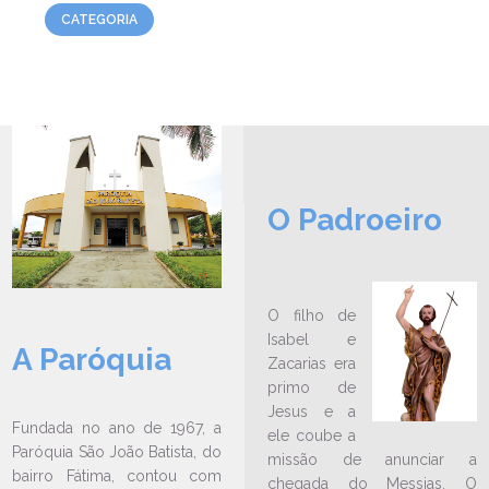
CATEGORIA
O Padroeiro
O filho de
Isabel e
A Paróquia
Zacarias era
primo de
LEIA NO DIOCESE INFORMA
Jesus e a
Fundada no ano de 1967, a
ele coube a
Paróquia São João Batista, no
Paróquia São João Batista, do
missão de anunciar a
bairro Fátima, está com
bairro Fátima, contou com
inscrições abertas para o 17º
chegada do Messias. O