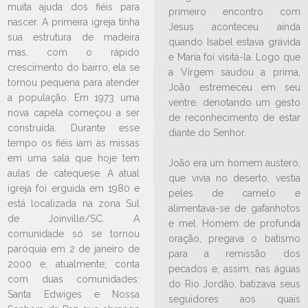
muita ajuda dos fiéis para
REJAAF
primeiro encontro com
nascer. A primeira igreja tinha
Jesus aconteceu ainda
02/06/2026
Ouça a notícia
sua estrutura de madeira
quando Isabel estava grávida
CATEGORIA
mas, com o rápido
e Maria foi visitá-la. Logo que
crescimento do bairro, ela se
a Virgem saudou a prima,
tornou pequena para atender
João estremeceu em seu
a população. Em 1973 uma
ventre, denotando um gesto
nova capela começou a ser
de reconhecimento de estar
construída. Durante esse
diante do Senhor.
tempo os fiéis iam às missas
em uma sala que hoje tem
João era um homem austero,
aulas de catequese. A atual
que vivia no deserto, vestia
igreja foi erguida em 1980 e
peles de camelo e
está localizada na zona Sul
alimentava-se de gafanhotos
de Joinville/SC. A
e mel. Homem de profunda
comunidade só se tornou
oração, pregava o batismo
paróquia em 2 de janeiro de
para a remissão dos
LEIA NO DIOCESE INFORMA
2000 e, atualmente, conta
pecados e, assim, nas águas
com duas comunidades:
do Rio Jordão, batizava seus
Veja a programação do Tríduo
Santa Edwiges e Nossa
seguidores aos quais
em Honra a São João Batista no