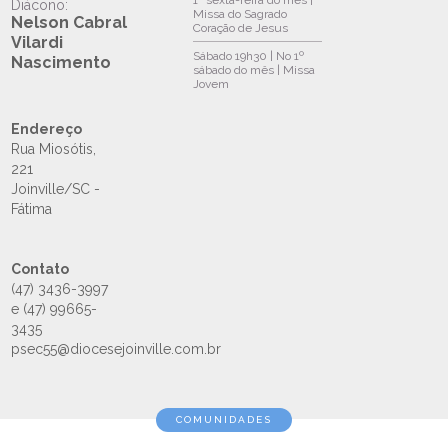
1ª sexta-feira do mês |
Diácono:
Missa do Sagrado
Nelson Cabral
Coração de Jesus
Vilardi
Sábado
19h30 | No 1º
Nascimento
sábado do mês | Missa
Jovem
Endereço
Rua Miosótis,
221
Joinville/SC -
Fátima
Contato
(47) 3436-3997
e (47) 99665-
3435
psec55@diocesejoinville.com.br
COMUNIDADES