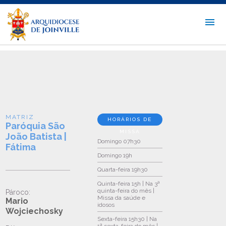
MATRIZ
HORÁRIOS DE
Paróquia São
MISSA
João Batista |
Domingo
07h30
Fátima
Domingo
19h
Quarta-feira
19h30
Quinta-feira
15h | Na 3ª
quinta-feira do mês |
Pároco:
Missa da saúde e
Mario
idosos
Wojciechosky
Sexta-feira
15h30 | Na