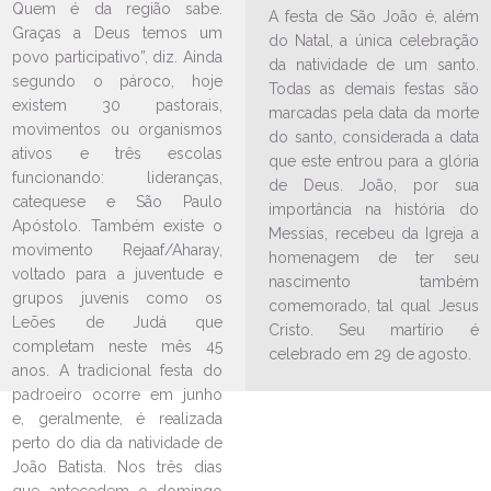
Goj Leões de Judá, da Paróquia
Quem é da região sabe.
A festa de São João é, além
São João Batista, divulga
Graças a Deus temos um
do Natal, a única celebração
Segunda Edição do Desperta
povo participativo”, diz. Ainda
da natividade de um santo.
Jovem
segundo o pároco, hoje
Todas as demais festas são
05/05/2026
Ouça a notícia
existem 30 pastorais,
marcadas pela data da morte
movimentos ou organismos
do santo, considerada a data
CATEGORIA
ativos e três escolas
que este entrou para a glória
funcionando: lideranças,
de Deus. João, por sua
catequese e São Paulo
importância na história do
Apóstolo. Também existe o
Messias, recebeu da Igreja a
movimento Rejaaf/Aharay,
homenagem de ter seu
voltado para a juventude e
nascimento também
grupos juvenis como os
comemorado, tal qual Jesus
Leões de Judá que
Cristo. Seu martírio é
completam neste mês 45
celebrado em 29 de agosto.
anos. A tradicional festa do
padroeiro ocorre em junho
e, geralmente, é realizada
perto do dia da natividade de
João Batista. Nos três dias
LEIA NO DIOCESE INFORMA