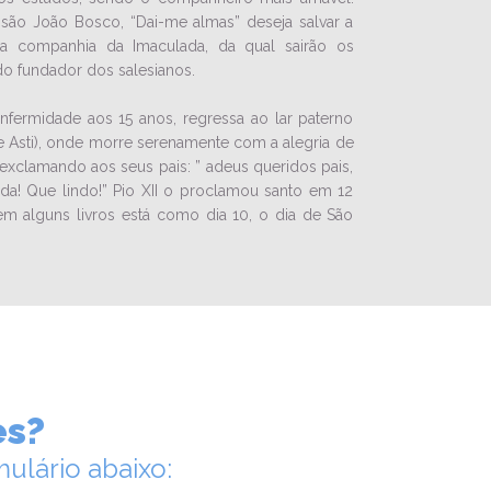
 são João Bosco, “Dai-me almas” deseja salvar a
a companhia da Imaculada, da qual sairão os
o fundador dos salesianos.
ermidade aos 15 anos, regressa ao lar paterno
 Asti), onde morre serenamente com a alegria de
 exclamando aos seus pais: ” adeus queridos pais,
da! Que lindo!” Pio XII o proclamou santo em 12
em alguns livros está como dia 10, o dia de São
es?
ulário abaixo: