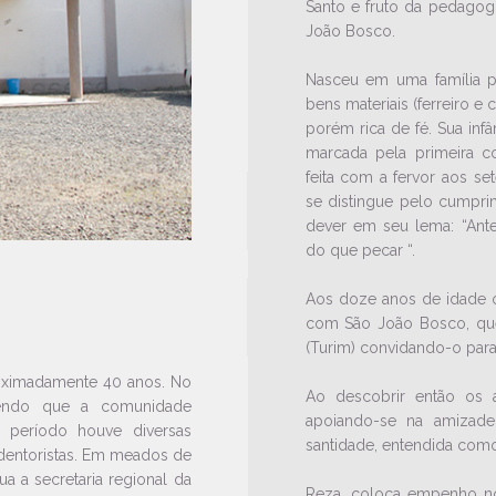
Santo e fruto da pedagog
João Bosco.
Nasceu em uma família 
bens materiais (ferreiro e c
porém rica de fé. Sua infâ
marcada pela primeira c
feita com a fervor aos se
se distingue pelo cumpr
dever em seu lema: “Ant
do que pecar “.
Aos doze anos de idade o
com São João Bosco, que
(Turim) convidando-o para
oximadamente 40 anos. No
Ao descobrir então os a
 sendo que a comunidade
apoiando-se na amizade
 período houve diversas
santidade, entendida como
dentoristas. Em meados de
ua a secretaria regional da
Reza, coloca empenho no