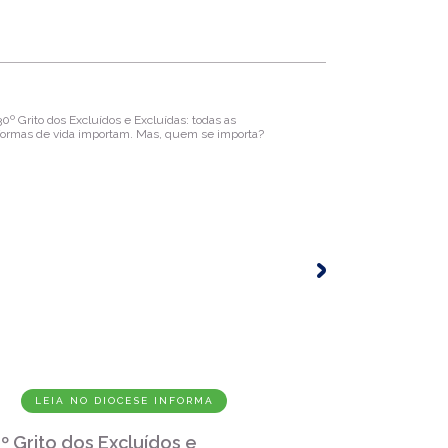
LEIA NO DIOCESE INFORMA
LEIA
º Grito dos Excluídos e
Galeria de