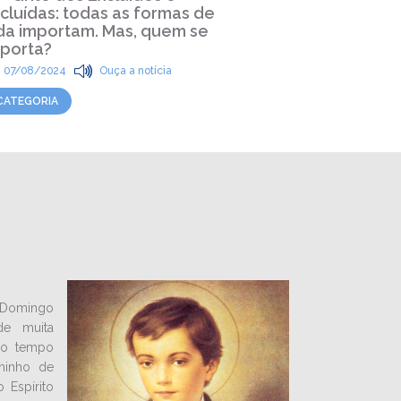
cluídas: todas as formas de
líderes da
da importam. Mas, quem se
03/06/202
porta?
CATEGORIA
07/08/2024
Ouça a notícia
CATEGORIA
Domingo
de muita
co tempo
minho de
 Espírito