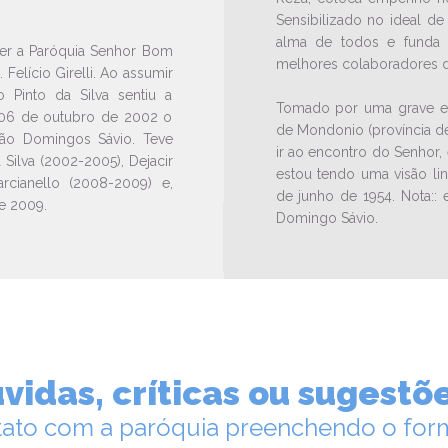
Sensibilizado no ideal de
alma de todos e funda 
er a Paróquia Senhor Bom
melhores colaboradores d
Felício Girelli. Ao assumir
Pinto da Silva sentiu a
Tomado por uma grave enf
 06 de outubro de 2002 o
de Mondonio (província de
ão Domingos Sávio. Teve
ir ao encontro do Senhor,
Silva (2002-2005), Dejacir
estou tendo uma visão lin
rcianello (2008-2009) e,
de junho de 1954. Nota:: 
e 2009.
Domingo Sávio.
vidas, críticas ou sugestõ
ato com a paróquia preenchendo o form