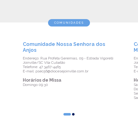
COMUNIDADES
Comunidade Nossa Senhora dos
C
Anjos
M
Endereço: Rua Profeta Geremias, 09 - Estrada Vigorelli
En
Joinville/SC Vila Cubatão
Jo
Telefone: 47 3467-4465
Te
E-mail: psec56@diocesejoinville.com.br
E-
Horários de Missa
H
Domingo 09:30
Sá
Do
Se
Sa