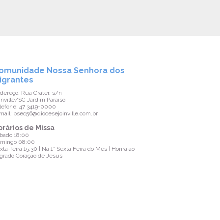
omunidade Nossa Senhora dos
Comunidade
igrantes
Endereço: Estr. 
Joinville/SC Vil
dereço: Rua Crater, s/n
Telefone: 47 346
inville/SC Jardim Paraíso
E-mail: psec56@d
lefone: 47 3419-0000
mail: psec56@diocesejoinville.com.br
Horários de 
Domingo 09:30
orários de Missa
bado 18:00
mingo 08:00
xta-feira 15:30 | Na 1° Sexta Feira do Mês | Honra ao
grado Coração de Jesus