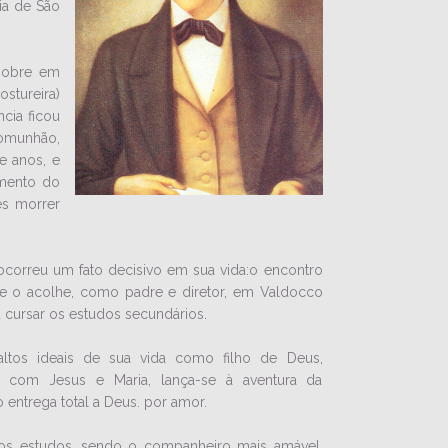
ia de São
pobre em
ostureira)
ncia ficou
omunhão,
te anos, e
imento do
es morrer
correu um fato decisivo em sua vida:o encontro
 o acolhe, como padre e diretor, em Valdocco
 cursar os estudos secundários.
ltos ideais de sua vida como filho de Deus,
 com Jesus e Maria, lança-se à aventura da
 entrega total a Deus. por amor.
s estudos, sendo o companheiro mais amável.