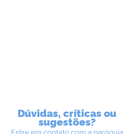
LEIA NO DIOCESE INFORMA
Catequizandos da Paróquia São
Cristóvão participam de gincana
20/10/2022
Ouça a notícia
CATEGORIA
Dúvidas, críticas ou
sugestões?
Entre em contato com a paróquia