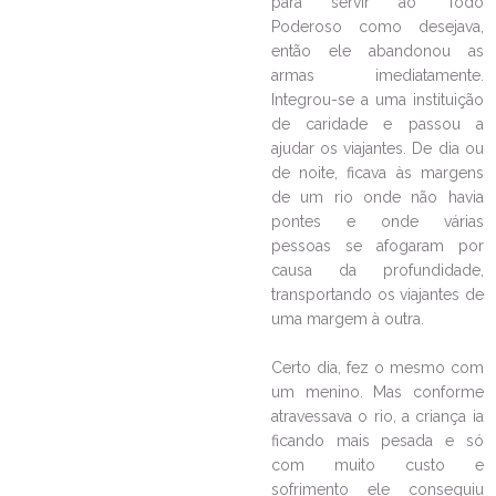
para servir ao Todo
Poderoso como desejava,
Evento sobre outubro rosa
então ele abandonou as
aconteceu em Jaraguá do Sul
armas imediatamente.
23/10/2023
Ouça a notícia
Integrou-se a uma instituição
de caridade e passou a
CATEGORIA
ajudar os viajantes. De dia ou
de noite, ficava às margens
de um rio onde não havia
pontes e onde várias
pessoas se afogaram por
causa da profundidade,
transportando os viajantes de
uma margem à outra.
Certo dia, fez o mesmo com
um menino. Mas conforme
atravessava o rio, a criança ia
ficando mais pesada e só
com muito custo e
sofrimento ele conseguiu