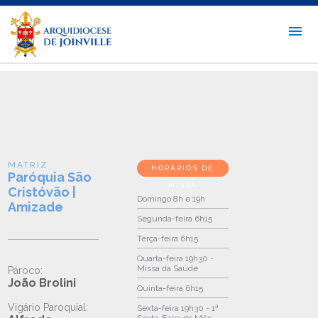
MATRIZ
HORÁRIOS DE
Paróquia São
MISSA
Cristóvão |
Domingo
8h e 19h
Amizade
Segunda-feira
6h15
Terça-feira
6h15
Quarta-feira
19h30 -
Missa da Saúde
Pároco:
João Brolini
Quinta-feira
6h15
Vigário Paroquial:
Sexta-feira
19h30 - 1ª