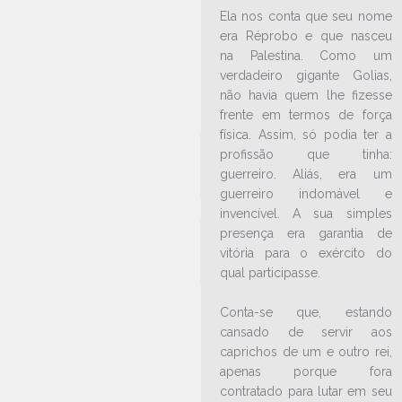
Paróquias de Jaraguá do Sul
Ela nos conta que seu nome
realizam formação de EEAE
era Réprobo e que nasceu
23/09/2024
Ouça a notícia
na Palestina. Como um
verdadeiro gigante Golias,
CATEGORIA
não havia quem lhe fizesse
frente em termos de força
física. Assim, só podia ter a
profissão que tinha:
guerreiro. Aliás, era um
guerreiro indomável e
invencível. A sua simples
presença era garantia de
vitória para o exército do
qual participasse.
Conta-se que, estando
cansado de servir aos
caprichos de um e outro rei,
apenas porque fora
LEIA NO DIOCESE INFORMA
contratado para lutar em seu