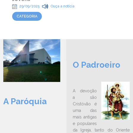
29/09/2025
Ouça a notícia
CATEGORIA
O Padroeiro
A devoção
a são
A Paróquia
Cristóvão é
uma das
LEIA NO DIOCESE INFORMA
mais antigas
e populares
Confira como foi a Carreata de
da Igreja, tanto do Oriente
São Cristóvão