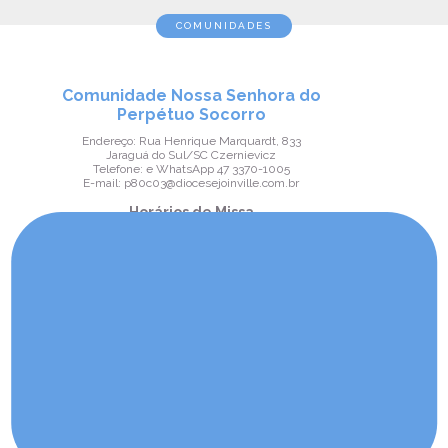
COMUNIDADES
Comunidade Nossa Senhora do
Perpétuo Socorro
Endereço: Rua Henrique Marquardt, 833
Jaraguá do Sul/SC Czernievicz
Telefone: e WhatsApp 47 3370-1005
E-mail: p80c03@diocesejoinville.com.br
Horários de Missa
Sábado 17h
Comunidade São José Operário
Endereço: Rua Clube do Viajante, 102
Jaraguá do Sul/SC Três Rio do Norte
Telefone: 47 3371-7343
E-mail: psec80@diocesejoinville.com.br
Horários de Missa
Domingo 9h30