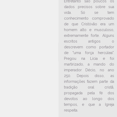
Entretanto são poucos os
jovens em Jaraguá do Sul
dados precisos sobre sua
07/10/2024
Ouça a notícia
vida. Só se tem
CATEGORIA
conhecimento comprovado
de que Cristóvão era um
homem alto e musculoso,
extremamente forte. Alguns
escritos antigos o
descrevem como portador
de "uma força hercúlea".
Pregou na Lícia e foi
martirizado, a mando do
imperador Décio, no ano
250. Depois disso, as
informações fazem parte da
tradição oral cristã,
propagada pela fé dos
devotos ao longo dos
tempos, e que a Igreja
LEIA NO DIOCESE INFORMA
respeita.