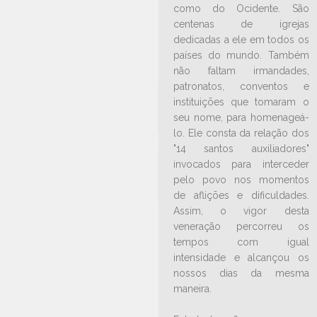
como do Ocidente. São
28/07/2025
Ouça a notícia
centenas de igrejas
CATEGORIA
dedicadas a ele em todos os
países do mundo. Também
não faltam irmandades,
patronatos, conventos e
instituições que tomaram o
seu nome, para homenageá-
lo. Ele consta da relação dos
"14 santos auxiliadores"
invocados para interceder
pelo povo nos momentos
de aflições e dificuldades.
Assim, o vigor desta
veneração percorreu os
tempos com igual
intensidade e alcançou os
nossos dias da mesma
LEIA NO DIOCESE INFORMA
maneira.
Missa Jovem reúne cerca de 200