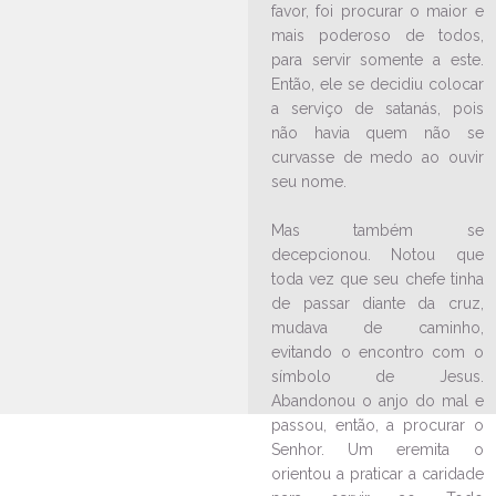
favor, foi procurar o maior e
São Cristóvão será celebrado
mais poderoso de todos,
em paróquia de Jaraguá do Sul
para servir somente a este.
17/07/2024
Ouça a notícia
Então, ele se decidiu colocar
a serviço de satanás, pois
CATEGORIA
não havia quem não se
curvasse de medo ao ouvir
seu nome.
Mas também se
decepcionou. Notou que
toda vez que seu chefe tinha
de passar diante da cruz,
mudava de caminho,
evitando o encontro com o
símbolo de Jesus.
Abandonou o anjo do mal e
passou, então, a procurar o
Senhor. Um eremita o
orientou a praticar a caridade
LEIA NO DIOCESE INFORMA