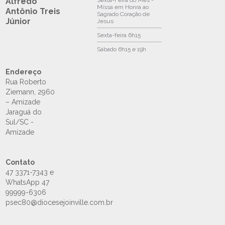
Alfredo
Sexta-Feira do Mês -
Missa em Honra ao
Antônio Treis
Sagrado Coração de
Júnior
Jesus
Sexta-feira
6h15
Sábado
6h15 e 19h
Endereço
Rua Roberto
Ziemann, 2960
– Amizade
Jaraguá do
Sul/SC -
Amizade
Contato
47 3371-7343 e
WhatsApp 47
99999-6306
psec80@diocesejoinville.com.br