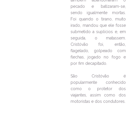
também abandonaram o
pecado e batizaram-se,
sendo igualmente mortas.
LEIA NO DIOCESE INFORMA
Foi quando o tirano, muito
irado, mandou que ele fosse
Retiro diocesano do Movimento
Mães que Oram Pelos Filhos
submetido a suplícios e, em
seguida, o matassem.
01/12/2022
Ouça a notícia
Cristóvão foi, então,
CATEGORIA
flagelado, golpeado com
flechas, jogado no fogo e
por fim decapitado.
São Cristóvão é
popularmente conhecido
como o protetor dos
viajantes, assim como dos
motoristas e dos condutores.