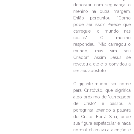
depositar com segurança o
LEIA NO DIOCESE INFORMA
menino na outra margem.
Outubro Rosa: Adipros e
Então perguntou: "Como
Movimento Mães que Oram
pode ser isso? Parece que
pelos Filhos realizam tarde de
carreguei o mundo nas
espiritualidade e formação para
costas". O menino
mulheres
respondeu: "Não carregou o
17/10/2023
Ouça a notícia
mundo, mas sim seu
Criador". Assim Jesus se
CATEGORIA
revelou a ele e o convidou a
ser seu apóstolo.
O gigante mudou seu nome
para Cristóvão, que significa
algo próximo de "carregador
de Cristo", e passou a
peregrinar levando a palavra
de Cristo. Foi à Síria, onde
sua figura espetacular e nada
normal chamava a atenção e