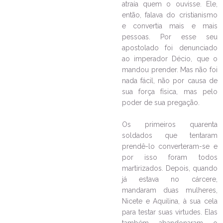
atraía quem o ouvisse. Ele,
então, falava do cristianismo
LEIA NO DIOCESE INFORMA
e convertia mais e mais
Tríduo e Festa do Padroeiro na
pessoas. Por esse seu
Paróquia São Cristóvão, bairro
apostolado foi denunciado
Amizade
ao imperador Décio, que o
mandou prender. Mas não foi
19/07/2023
Ouça a notícia
nada fácil, não por causa de
CATEGORIA
sua força física, mas pelo
poder de sua pregação.
Os primeiros quarenta
soldados que tentaram
prendê-lo converteram-se e
por isso foram todos
martirizados. Depois, quando
já estava no cárcere,
mandaram duas mulheres,
Nicete e Aquilina, à sua cela
para testar suas virtudes. Elas