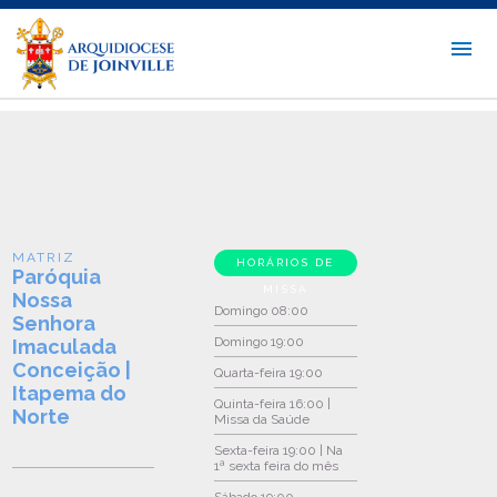
MATRIZ
HORÁRIOS DE
Paróquia
MISSA
Nossa
Domingo
08:00
Senhora
Domingo
19:00
Imaculada
Conceição |
Quarta-feira
19:00
Itapema do
Quinta-feira
16:00 |
Norte
Missa da Saúde
Sexta-feira
19:00 | Na
1ª sexta feira do mês