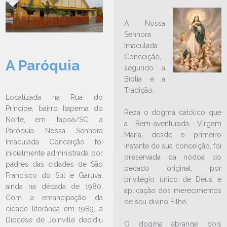
A Nossa
Senhora
Imaculada
Conceição,
A Paróquia
LEIA NO DIOCESE INFORMA
segundo a
Bíblia e a
IAM inicia atividade em paróquia
Tradição.
de Itapoá e Garuva
Localizada na Rua do
09/04/2024
Ouça a notícia
Príncipe, bairro Itapema do
Reza o dogma católico que
Norte, em Itapoá/SC, a
CATEGORIA
a Bem-aventurada Virgem
Paróquia Nossa Senhora
Maria, desde o primeiro
Imaculada Conceição foi
instante de sua conceição, foi
inicialmente administrada por
preservada da nódoa do
padres das cidades de São
pecado original, por
Francisco do Sul e Garuva,
privilégio único de Deus e
ainda na década de 1980.
aplicação dos merecimentos
Com a emancipação da
de seu divino Filho.
cidade litorânea em 1989, a
Diocese de Joinville decidiu
O dogma abrange dois