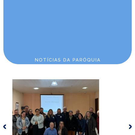
Comunidade Senhor Bom Jesus
Endereço: Av. Beira Mar V
Itapoá/SC Pontal
Telefone: 47 3443-1555
E-mail: psec47@diocesejoinville.com.br
Horários de Missa
Domingo 09:30
NOTÍCIAS DA PARÓQUIA