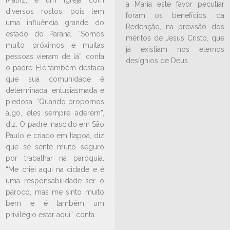
a Maria este favor peculiar
diversos rostos, pois tem
foram os benefícios da
uma influência grande do
Redenção, na previsão dos
estado do Paraná. “Somos
méritos de Jesus Cristo, que
muito próximos e muitas
já existiam nos eternos
pessoas vieram de lá”, conta
desígnios de Deus.
o padre. Ele também destaca
que sua comunidade é
LEIA NO DIOCESE INFORMA
determinada, entusiasmada e
27ª Edição do Hosana Jovem
piedosa. “Quando propomos
algo, eles sempre aderem”,
10/07/2023
Ouça a notícia
diz. O padre, nascido em São
CATEGORIA
Paulo e criado em Itapoá, diz
que se sente muito seguro
por trabalhar na paróquia.
“Me criei aqui na cidade e é
uma responsabilidade ser o
pároco, mas me sinto muito
bem e é também um
privilégio estar aqui”, conta.