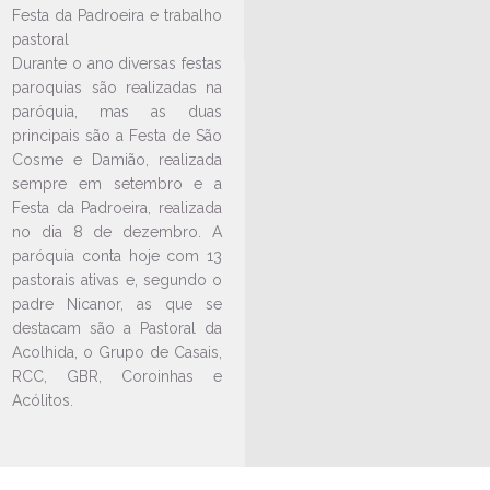
Festa da Padroeira e trabalho
pastoral
Durante o ano diversas festas
paroquias são realizadas na
paróquia, mas as duas
principais são a Festa de São
Cosme e Damião, realizada
sempre em setembro e a
LEIA NO DIOCESE INFORMA
Festa da Padroeira, realizada
Novena e festa em honra à
no dia 8 de dezembro. A
Nossa Senhora Imaculada
paróquia conta hoje com 13
Conceição
pastorais ativas e, segundo o
padre Nicanor, as que se
05/12/2022
Ouça a notícia
destacam são a Pastoral da
CATEGORIA
Acolhida, o Grupo de Casais,
RCC, GBR, Coroinhas e
Acólitos.