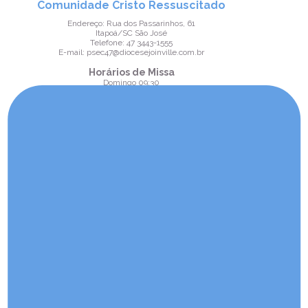
Comunidade Cristo Ressuscitado
Endereço: Rua dos Passarinhos, 61
Itapoá/SC São José
Telefone: 47 3443-1555
E-mail: psec47@diocesejoinville.com.br
Horários de Missa
Domingo 09:30
Comunidade Nossa Senhora
Aparecida
Endereço: Estrada Geral, s/n
Itapoá/SC Saí Mirim
Telefone: 47 3443-1555
E-mail: psec47@diocesejoinville.com.br
Horários de Missa
Domingo 09:30
Comunidade Nossa Senhora do
Bom Parto
Endereço: Rua Egídio Voltolini, s/n
Itapoá/SC Balneário Paese