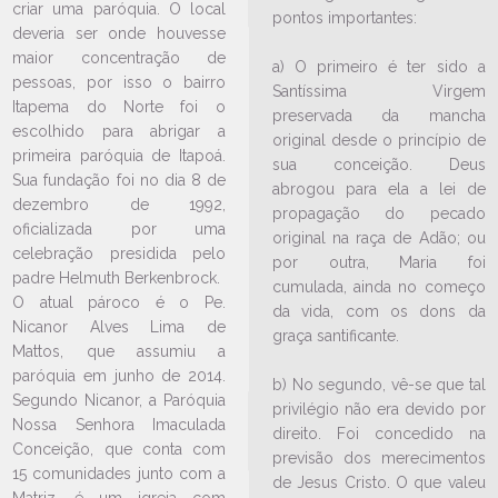
criar uma paróquia. O local
pontos importantes:
deveria ser onde houvesse
maior concentração de
a) O primeiro é ter sido a
pessoas, por isso o bairro
Santíssima Virgem
Itapema do Norte foi o
preservada da mancha
escolhido para abrigar a
original desde o princípio de
LEIA NO DIOCESE INFORMA
primeira paróquia de Itapoá.
sua conceição. Deus
Sua fundação foi no dia 8 de
abrogou para ela a lei de
Lideranças da paróquia de
dezembro de 1992,
propagação do pecado
Itapoá se reúnem no Domingo
oficializada por uma
original na raça de Adão; ou
da Unidade
celebração presidida pelo
por outra, Maria foi
13/03/2024
Ouça a notícia
padre Helmuth Berkenbrock.
cumulada, ainda no começo
O atual pároco é o Pe.
CATEGORIA
da vida, com os dons da
Nicanor Alves Lima de
graça santificante.
Mattos, que assumiu a
paróquia em junho de 2014.
b) No segundo, vê-se que tal
Segundo Nicanor, a Paróquia
privilégio não era devido por
Nossa Senhora Imaculada
direito. Foi concedido na
Conceição, que conta com
previsão dos merecimentos
15 comunidades junto com a
de Jesus Cristo. O que valeu
Matriz, é um igreja com