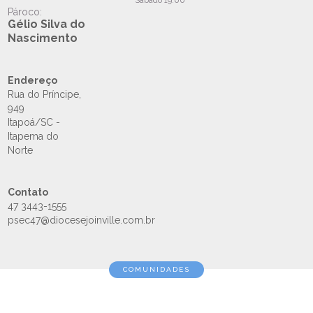
Sábado
19:00
Pároco:
Gélio Silva do
Nascimento
Endereço
Rua do Príncipe,
949
Itapoá/SC -
Itapema do
Norte
Contato
47 3443-1555
psec47@diocesejoinville.com.br
COMUNIDADES