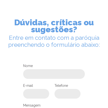
Dúvidas, críticas ou
sugestões?
Entre em contato com a paróquia
preenchendo o formulário abaixo:
LEIA NO DIOCESE INFORMA
Programação de São Francisco
de Assis
Nome
29/09/2022
Ouça a notícia
CATEGORIA
E-mail
Telefone
Mensagem