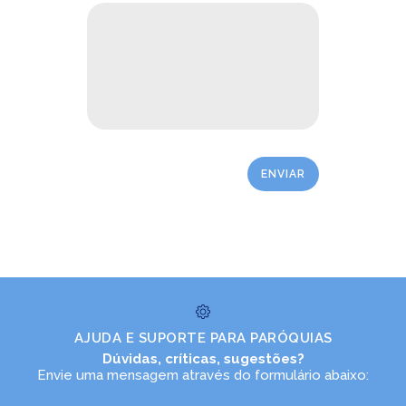
LEIA NO DIOCESE INFORMA
Festa de São Cristóvão em
Itapoá
21/07/2022
Ouça a notícia
CATEGORIA
AJUDA E SUPORTE PARA PARÓQUIAS
Dúvidas, críticas, sugestões?
Envie uma mensagem através do formulário abaixo: