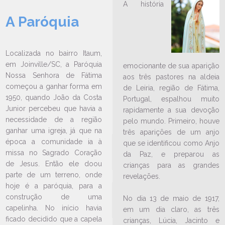
A história
A Paróquia
LEIA NO DIOCESE INFORMA
Localizada no bairro Itaum,
Encontro Comarcal do GBR
em Joinville/SC, a Paróquia
emocionante de sua aparição
(Comarca Sul) está marcado
Nossa Senhora de Fátima
aos três pastores na aldeia
para este mês, em Joinville
começou a ganhar forma em
de Leiria, região de Fátima,
12/03/2026
Ouça a notícia
1950, quando João da Costa
Portugal, espalhou muito
Junior percebeu que havia a
rapidamente a sua devoção
CATEGORIA
necessidade de a região
pelo mundo. Primeiro, houve
ganhar uma igreja, já que na
três aparições de um anjo
época a comunidade ia à
que se identificou como Anjo
missa no Sagrado Coração
da Paz, e preparou as
de Jesus. Então ele doou
crianças para as grandes
parte de um terreno, onde
revelações.
hoje é a paróquia, para a
construção de uma
No dia 13 de maio de 1917,
capelinha. No início havia
em um dia claro, as três
ficado decidido que a capela
crianças, Lúcia, Jacinto e