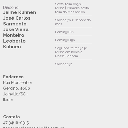
Sexta-feira
6h30 -
Diácono:
Missa | Primeira sexta-
Jaime Kuhnen
feira do Mês às 16h
José Carlos
Sábado
7h 1° sábado do
Sarmento
mês
José Vieira
Domingo
8h
Monteiro
Domingo
19h
Leoberto
Kuhnen
Segunda-feira
19h30
Missa em honra à
Nossa Senhora
Sábado
19h
Endereço
Rua Monsenhor
Gercino, 4060
Joinville/SC -
Itaum
Contato
47 3466-0315