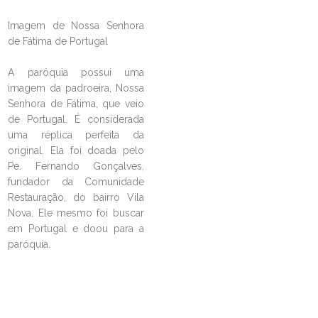
Imagem de Nossa Senhora
de Fátima de Portugal
A paróquia possui uma
imagem da padroeira, Nossa
Senhora de Fátima, que veio
de Portugal. É considerada
LEIA NO DIOCESE INFORMA
uma réplica perfeita da
original. Ela foi doada pelo
Encenação da Paixão de Cristo
Pe. Fernando Gonçalves,
na Paróquia Nossa Senhora de
fundador da Comunidade
Fátima promete emoção e
Restauração, do bairro Vila
reflexão
Nova. Ele mesmo foi buscar
28/03/2024
Ouça a notícia
em Portugal e doou para a
paróquia.
CATEGORIA