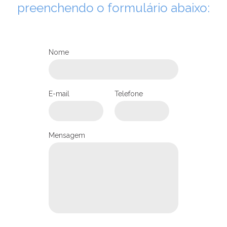
preenchendo o formulário abaixo:
Nome
E-mail
Telefone
LEIA NO DIOCESE INFORMA
Festa da Padroeira Santa
Mensagem
Terezinha do Menino Jesus
29/09/2023
Ouça a notícia
CATEGORIA