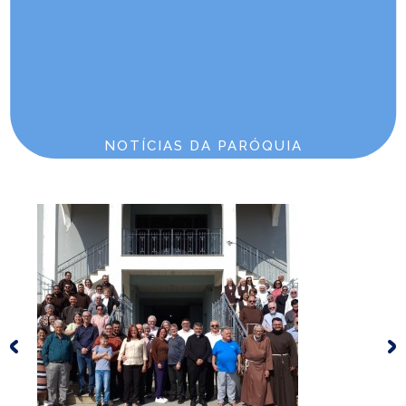
E-mail: c4302@diocesejoinville.com.br
Horários de Missa
Domingo 1º Domingo | Celebração | 8h
Sábado 2º Sábado | Missa | 17h45
Domingo 3º Domingo | Missa | 9h30
Sábado 4º Sábado | Missa | 17h45
Domingo 5º Domingo | Missa 9h30
NOTÍCIAS DA PARÓQUIA