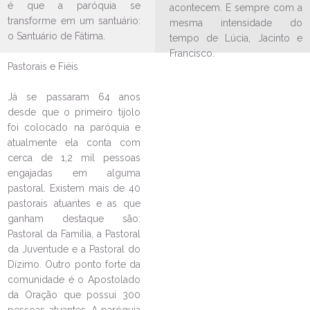
é que a paróquia se
acontecem. E sempre com a
transforme em um santuário:
mesma intensidade do
o Santuário de Fátima.
tempo de Lúcia, Jacinto e
Francisco.
Pastorais e Fiéis
Já se passaram 64 anos
LEIA NO DIOCESE INFORMA
desde que o primeiro tijolo
foi colocado na paróquia e
Paróquia Nossa Senhora de
atualmente ela conta com
Fátima realiza evento para
cerca de 1,2 mil pessoas
crianças
engajadas em alguma
13/09/2024
Ouça a notícia
pastoral. Existem mais de 40
CATEGORIA
pastorais atuantes e as que
ganham destaque são:
Pastoral da Família, a Pastoral
da Juventude e a Pastoral do
Dízimo. Outro ponto forte da
comunidade é o Apostolado
da Oração que possui 300
pessoas atuantes. A paróquia