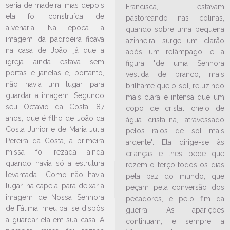
seria de madeira, mas depois
Francisca, estavam
ela foi construída de
pastoreando nas colinas,
alvenaria. Na época a
quando sobre uma pequena
imagem da padroeira ficava
azinheira, surge um clarão
na casa de João, já que a
após um relâmpago, e a
LEIA NO DIOCESE INFORMA
igreja ainda estava sem
figura "de uma Senhora
Rito de admissão ao Diaconato
portas e janelas e, portanto,
vestida de branco, mais
Permanente ocorre na Paróquia
não havia um lugar para
brilhante que o sol, reluzindo
Nossa Senhora de Fátima, no
guardar a imagem. Segundo
mais clara e intensa que um
bairro Itaum
seu Octavio da Costa, 87
copo de cristal cheio de
10/12/2025
Ouça a notícia
anos, que é filho de João da
água cristalina, atravessado
Costa Junior e de Maria Julia
pelos raios de sol mais
CATEGORIA
Pereira da Costa, a primeira
ardente". Ela dirige-se às
missa foi rezada ainda
crianças e lhes pede que
quando havia só a estrutura
rezem o terço todos os dias
levantada. “Como não havia
pela paz do mundo, que
lugar, na capela, para deixar a
peçam pela conversão dos
imagem de Nossa Senhora
pecadores, e pelo fim da
de Fátima, meu pai se dispôs
guerra. As aparições
a guardar ela em sua casa. A
continuam, e sempre a