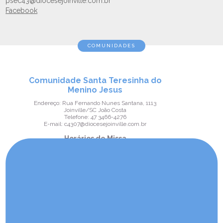
psec43@diocesejoinville.com.br
Facebook
COMUNIDADES
Comunidade Santa Teresinha do
Menino Jesus
Endereço: Rua Fernando Nunes Santana, 1113
Joinville/SC João Costa
Telefone: 47 3466-4276
E-mail: c4307@diocesejoinville.com.br
Horários de Missa
Sexta-feira 19h30 1° Sexta-feira do mês
Sábado 17h30 Todos os sábados
Domingo 9h30 Todos os Domingos
Comunidade São João Paulo II
Endereço: Rua Suriname, s/n
Joinville/SC Itaum
Telefone: 47 3465-4063