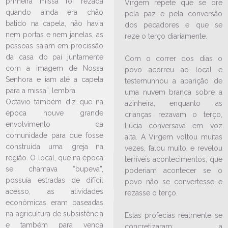
primeira missa foi rezada
Virgem repete que se ore
quando ainda era chão
pela paz e pela conversão
batido na capela, não havia
dos pecadores e que se
nem portas e nem janelas, as
reze o terço diariamente.
pessoas saiam em procissão
da casa do pai juntamente
Com o correr dos dias o
LEIA NO DIOCESE INFORMA
com a imagem de Nossa
povo acorreu ao local e
Paróquia Nossa Senhora de
Senhora e iam até a capela
testemunhou a aparição de
Fátima, no bairro Itaum, celebra
para a missa”, lembra.
uma nuvem branca sobre a
mais uma edição da Festa no
Octavio também diz que na
azinheira, enquanto as
Céu
época houve grande
crianças rezavam o terço,
11/11/2025
Ouça a notícia
envolvimento da
Lúcia conversava em voz
comunidade para que fosse
alta. A Virgem voltou muitas
CATEGORIA
construída uma igreja na
vezes, falou muito, e revelou
região. O local, que na época
terríveis acontecimentos, que
se chamava “bupeva”,
poderiam acontecer se o
possuía estradas de difícil
povo não se convertesse e
acesso, as atividades
rezasse o terço.
econômicas eram baseadas
na agricultura de subsistência
Estas profecias realmente se
e também para venda
concretizaram: a