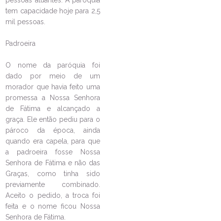
tem capacidade hoje para 2,5
mil pessoas.
Padroeira
O nome da paróquia foi
dado por meio de um
LEIA NO DIOCESE INFORMA
morador que havia feito uma
promessa a Nossa Senhora
Missa para jovens que
de Fátima e alcançado a
participaram da 2ª FAC
graça. Ele então pediu para o
emociona fiéis na Paróquia
pároco da época, ainda
Nossa Senhora de Fátima
quando era capela, para que
12/07/2024
Ouça a notícia
a padroeira fosse Nossa
CATEGORIA
Senhora de Fátima e não das
Graças, como tinha sido
previamente combinado.
Aceito o pedido, a troca foi
feita e o nome ficou Nossa
Senhora de Fátima.