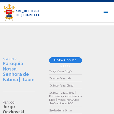
MATRIZ
HORÁRIOS DE
Paróquia
MISSA
Nossa
Terça-feira
6h30
Senhora de
Quarta-feira
15h
Fátima | Itaum
Quinta-feira
6h30
Quinta-feira
19h30 |
Primeira quinta-feira do
Mês | Missa no Grupo
Pároco:
de Oração da RCC
Jorge
Sexta-feira
6h30
Oczkovski