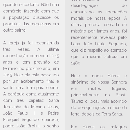
quando excedente. Não tinha
desintegração do
comércio, fazendo com que
comunismo, as aberrações
a população buscasse os
morais de nossa época. A
produtos das mercearias em
última profecia, cercada de
outro bairro.
mistério por tantos anos, foi
recentemente revelada pelo
LEIA NO DIOCESE INFORMA
A igreja já foi reconstruída
Papa João Paulo Segundo,
três vezes. A última
Atrações natalinas movimentam
que diz respeito ao atentado
reconstrução começou há 15
paróquias da arquidiocese
que o mesmo sofrera em
anos e tem previsão de
1980.
09/12/2024
Ouça a notícia
término no próximo ano, em
CATEGORIA
2015. Hoje ela está passando
Hoje o nome Fátima é
por um acabamento final e
sinônimo de Nossa Senhora
vai ter uma torre para o sino.
em muitos lugares,
A paróquia conta atualmente
principalmente no Brasil.
com três capelas: Santa
Talvez o local mais acorrido
Terezinha do Menino Jesus,
de peregrinações na face da
João Paulo II e Padre
terra, depois da Terra Santa.
Ezequiel. Segundo o pároco,
padre João Brolini, o sonho
Em Fátima os milagres