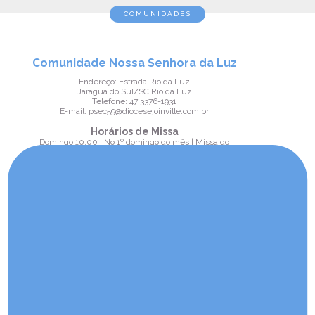
COMUNIDADES
Comunidade Nossa Senhora da Luz
Endereço: Estrada Rio da Luz
Jaraguá do Sul/SC Rio da Luz
Telefone: 47 3376-1931
E-mail: psec59@diocesejoinville.com.br
Horários de Missa
Domingo 10:00 | No 1º domingo do mês | Missa do
Dízimo
Domingo 10:00 | No 3º domingo do mês | Missa e
batizados
Domingo 10:00 | No 4º domingo do mês
Comunidade Nossa Senhora
Imaculada Conceição
Endereço: Rua João Mass - Loteamento 35
Jaraguá do Sul/SC Ouro Verde
Telefone: 47 3376-2742
E-mail: psec59@diocesejoinville.com.br
Horários de Missa