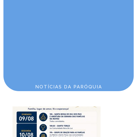
batizados
Domingo 10:00 | No 2º domingo do mês
Sábado 17:30 | No 4º sábado do mês
Comunidade São Pedro
Endereço: Estrada Garibaldi, S/N
Jaraguá do Sul/SC Alto São Pedro
Telefone: 47 3376-1931
E-mail: psec59@diocesejoinville.com.br
Horários de Missa
Sábado 17:30 | No 2º sábado do mês | Missa do Dízimo
Domingo 10:00 | No 4º domingo | Missa e Batizados
NOTÍCIAS DA PARÓQUIA