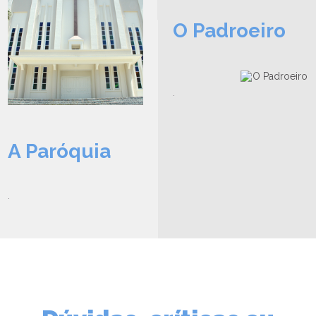
O Padroeiro
.
A Paróquia
LEIA NO DIOCESE INFORMA
Segundo Café com Nossa
Senhora das Graças em Jaraguá
.
do Sul
08/05/2026
Ouça a notícia
CATEGORIA