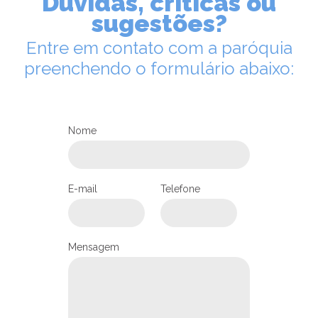
Dúvidas, críticas ou
sugestões?
Entre em contato com a paróquia
preenchendo o formulário abaixo:
Nome
LEIA NO DIOCESE INFORMA
Terço dos Homens, da Paróquia
E-mail
Telefone
Nossa Senhora das Graças, em
Jaraguá do Sul, comemora 15
anos de história
Mensagem
16/04/2026
Ouça a notícia
CATEGORIA