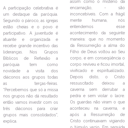
assim como o mistério da
encarnação, - são
A participação celebrativa é
inconcebíveis. Com a frágil
um destaque da paróquia.
mente humana, nós
Segundo o pároco, as igrejas
entendemos esse
estão cheias e o povo é
acontecimento da seguinte
participativo. A juventude é
maneira: que no momento
atuante e organizada e
da Ressurreição a alma do
recebe grande incentivo das
Filho de Deus voltou ao Seu
lideranças. Nos Grupos
corpo, e em conseqüência o
Bíblicos de Reflexão a
LEIA NO DIOCESE INFORMA
corpo reviveu e ficou imortal,
paróquia tem como
vivificado e espiritualizado.
novidade a visita dos
Festa de Santa Rita de Cássia no
Depois disto, o Cristo
diáconos aos grupos todas
bairro Floresta
ressuscitado deixou a
as terças-feiras.
18/05/2023
Ouça a notícia
caverna sem derrubar a
“Percebemos que só a missa
pedra e sem violar o lacre.
nos grupos não dá resultado
CATEGORIA
Os guardas não viram o que
então vamos investir com os
aconteceu na caverna, e
três diáconos para criar
após a Ressurreição de
grupos mais consolidados”,
Cristo continuavam vigiando
explica.
o túmulo vazio. Em seguida