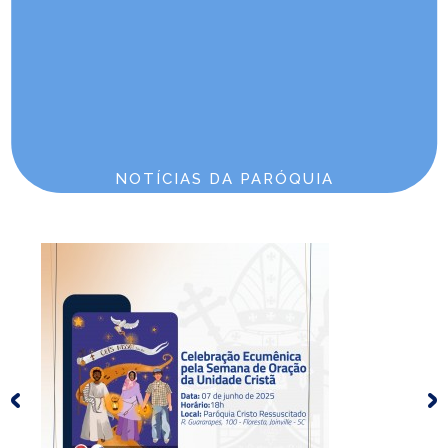
Comunidade São Francisco de Assis
Endereço: Rua Farroupilha, 500
Joinville/SC Floresta
Telefone: 47 3278-3973
E-mail: c3620@diocesejoinville.com.br
Horários de Missa
Domingo 18h
NOTÍCIAS DA PARÓQUIA