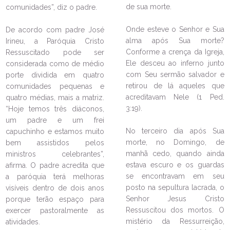
de sua morte.
comunidades”, diz o padre.
Onde esteve o Senhor e Sua
De acordo com padre José
alma após Sua morte?
Irineu, a Paróquia Cristo
Conforme a crença da Igreja,
Ressuscitado pode ser
Ele desceu ao inferno junto
considerada como de médio
com Seu sermão salvador e
porte dividida em quatro
retirou de lá aqueles que
comunidades pequenas e
acreditavam Nele (1 Ped.
quatro médias, mais a matriz.
LEIA NO DIOCESE INFORMA
3:19).
“Hoje temos três diáconos,
um padre e um frei
Seminário do laicato reuniu mais
No terceiro dia após Sua
capuchinho e estamos muito
de 60 pessoas no último sábado
morte, no Domingo, de
bem assistidos pelos
25/05/2023
Ouça a notícia
manhã cedo, quando ainda
ministros celebrantes”,
estava escuro e os guardas
afirma. O padre acredita que
CATEGORIA
se encontravam em seu
a paróquia terá melhoras
posto na sepultura lacrada, o
visíveis dentro de dois anos
Senhor Jesus Cristo
porque terão espaço para
Ressuscitou dos mortos. O
exercer pastoralmente as
mistério da Ressurreição,
atividades.