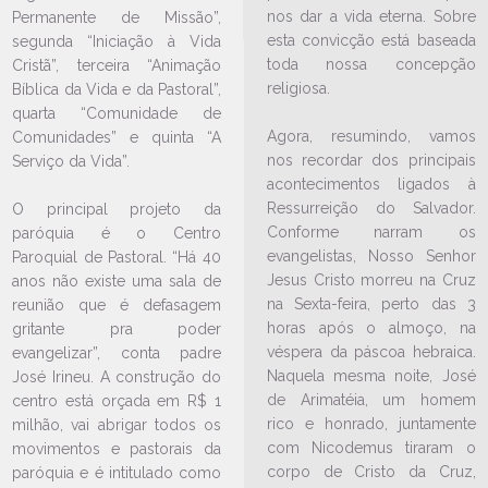
nos dar a vida eterna. Sobre
Permanente de Missão”,
esta convicção está baseada
segunda “Iniciação à Vida
toda nossa concepção
Cristã”, terceira “Animação
religiosa.
Bíblica da Vida e da Pastoral”,
quarta “Comunidade de
Agora, resumindo, vamos
Comunidades” e quinta “A
nos recordar dos principais
Serviço da Vida”.
LEIA NO DIOCESE INFORMA
acontecimentos ligados à
Festival Terno de Reis celebra
Ressurreição do Salvador.
O principal projeto da
tradição natalina em Joinville
Conforme narram os
paróquia é o Centro
evangelistas, Nosso Senhor
Paroquial de Pastoral. “Há 40
06/12/2024
Ouça a notícia
Jesus Cristo morreu na Cruz
anos não existe uma sala de
CATEGORIA
na Sexta-feira, perto das 3
reunião que é defasagem
horas após o almoço, na
gritante pra poder
véspera da páscoa hebraica.
evangelizar”, conta padre
Naquela mesma noite, José
José Irineu. A construção do
de Arimatéia, um homem
centro está orçada em R$ 1
rico e honrado, juntamente
milhão, vai abrigar todos os
com Nicodemus tiraram o
movimentos e pastorais da
corpo de Cristo da Cruz,
paróquia e é intitulado como