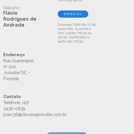
Domingo
19h30
Diácono:
Flávio
ESPECIAL
Rodrigues de
Andrade
Domingo
Todo dia 21 de
cada mês, durante o
Ano Jubilar, Missa às
19h30. Confissões a
partir das 17h30.
Endereço
Rua Guararapes,
nº 100
Joinville/SC -
Floresta
Contato
Telefone: (47)
3436-0839
psec36@diocesejoinville.com.br