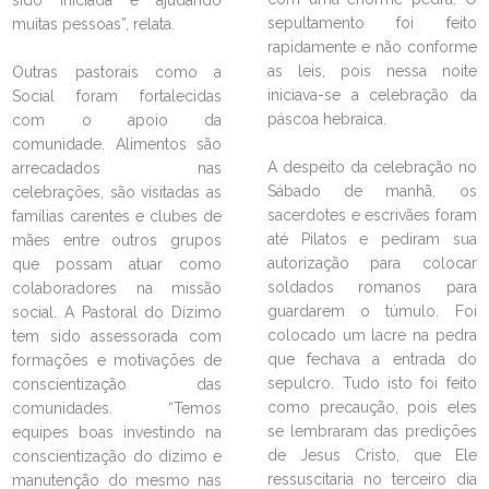
sepultamento foi feito
muitas pessoas”, relata.
rapidamente e não conforme
as leis, pois nessa noite
Outras pastorais como a
iniciava-se a celebração da
Social foram fortalecidas
páscoa hebraica.
com o apoio da
comunidade. Alimentos são
A despeito da celebração no
arrecadados nas
Sábado de manhã, os
celebrações, são visitadas as
LEIA NO DIOCESE INFORMA
sacerdotes e escrivães foram
famílias carentes e clubes de
até Pilatos e pediram sua
mães entre outros grupos
Mais de 90 agentes da Pastoral
autorização para colocar
que possam atuar como
Familiar participam de encontro
soldados romanos para
colaboradores na missão
de espiritualidade
guardarem o túmulo. Foi
social. A Pastoral do Dízimo
20/02/2024
Ouça a notícia
colocado um lacre na pedra
tem sido assessorada com
CATEGORIA
que fechava a entrada do
formações e motivações de
sepulcro. Tudo isto foi feito
conscientização das
como precaução, pois eles
comunidades. “Temos
se lembraram das predições
equipes boas investindo na
de Jesus Cristo, que Ele
conscientização do dízimo e
ressuscitaria no terceiro dia
manutenção do mesmo nas