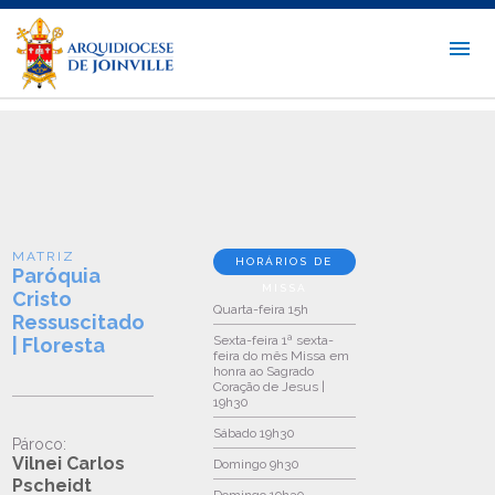
MATRIZ
HORÁRIOS DE
Paróquia
MISSA
Cristo
Quarta-feira
15h
Ressuscitado
Sexta-feira
1ª sexta-
| Floresta
feira do mês Missa em
honra ao Sagrado
Coração de Jesus |
19h30
Sábado
19h30
Pároco:
Vilnei Carlos
Domingo
9h30
Pscheidt