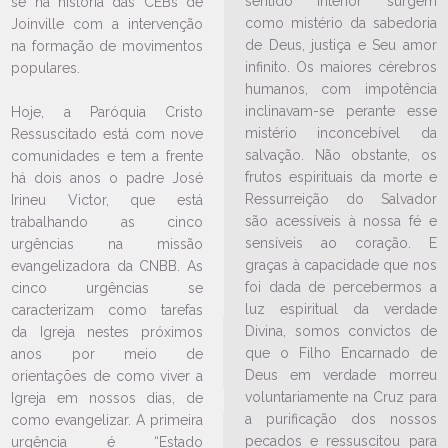
sentido interior surgem
se na história das CEBs de
como mistério da sabedoria
Joinville com a intervenção
de Deus, justiça e Seu amor
na formação de movimentos
infinito. Os maiores cérebros
populares.
humanos, com impotência
inclinavam-se perante esse
Hoje, a Paróquia Cristo
mistério inconcebível da
Ressuscitado está com nove
LEIA NO DIOCESE INFORMA
salvação. Não obstante, os
comunidades e tem a frente
Atrações natalinas movimentam
frutos espirituais da morte e
há dois anos o padre José
paróquias da arquidiocese
Ressurreição do Salvador
Irineu Victor, que está
são acessíveis à nossa fé e
09/12/2024
Ouça a notícia
trabalhando as cinco
sensíveis ao coração. E
urgências na missão
CATEGORIA
graças à capacidade que nos
evangelizadora da CNBB. As
foi dada de percebermos a
cinco urgências se
luz espiritual da verdade
caracterizam como tarefas
Divina, somos convictos de
da Igreja nestes próximos
que o Filho Encarnado de
anos por meio de
Deus em verdade morreu
orientações de como viver a
voluntariamente na Cruz para
Igreja em nossos dias, de
a purificação dos nossos
como evangelizar. A primeira
pecados e ressuscitou para
urgência é “Estado