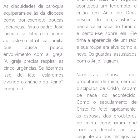
aconteceu um terremoto, e
As dificuldades da paróquia
então um Anjo de Deus
equiparam-se às da diocese
desceu do céu, afastou a
como, por exemplo, poucas
pedra da entrada do túmulo
lideranças. Para o padre José
e sentou-se sobre ela. Ele
Irineu esse fator está ligado
tinha a aparência de um raio
ao sistema atual da família
e sua roupa era alva como a
que busca pouco
neve. Os guardas, assustados
envolvimento com a Igreja.
com o Anjo, fugiram.
“A Igreja precisa respirar as
cinco urgências. Se fizermos
LEIA NO DIOCESE INFORMA
Nem as esposas dos
isso de fato, estaremos
produtores de mirra, nem os
vivendo o anúncio do Reino”,
Jovens crismandos arrecadam
discípulos de Cristo, sabiam
completa.
alimentos para famílias carentes
de nada do acontecido.
04/04/2023
Ouça a notícia
Como o sepultamento de
Cristo foi feito rapidamente,
CATEGORIA
as esposas dos produtores
de mirra combinaram que
iriam ao túmulo no dia
seguinte ao dos festejos da