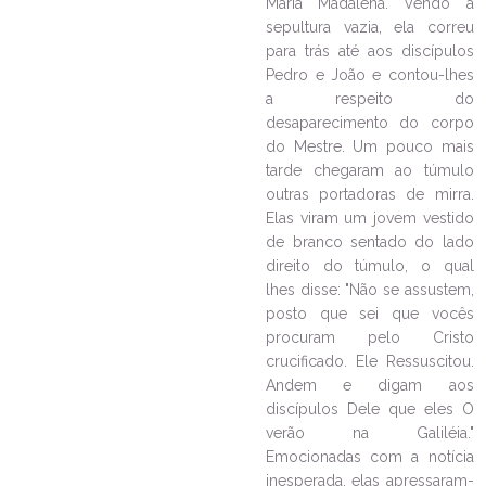
Maria Madalena. Vendo a
sepultura vazia, ela correu
para trás até aos discípulos
Pedro e João e contou-lhes
a respeito do
desaparecimento do corpo
do Mestre. Um pouco mais
tarde chegaram ao túmulo
outras portadoras de mirra.
Elas viram um jovem vestido
de branco sentado do lado
direito do túmulo, o qual
lhes disse: "Não se assustem,
posto que sei que vocês
procuram pelo Cristo
crucificado. Ele Ressuscitou.
Andem e digam aos
discípulos Dele que eles O
verão na Galiléia."
Emocionadas com a notícia
inesperada, elas apressaram-