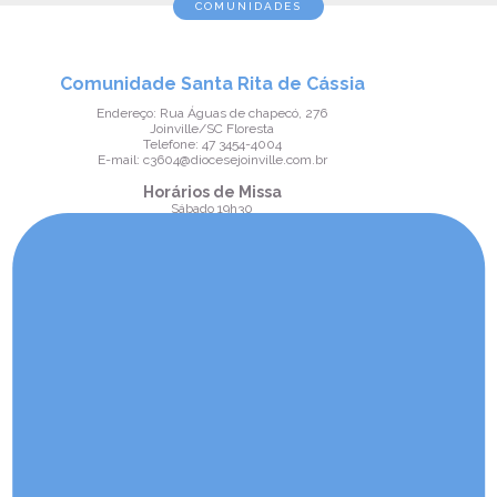
COMUNIDADES
Comunidade Santa Rita de Cássia
Endereço: Rua Águas de chapecó, 276
Joinville/SC Floresta
Telefone: 47 3454-4004
E-mail: c3604@diocesejoinville.com.br
Horários de Missa
Sábado 19h30
Domingo Missa devocional todo dia 22 às 19h30
Comunidade Santa Rosa de Lima
Endereço: Rua Santa Rosa de Lima, 360
Joinville/SC Petrópolis
Telefone: 47 3436-0839
E-mail: psec36@diocesejoinville.com.br
Horários de Missa
Sábado 18h
Domingo Missa devocional todo dia 23 às 18h