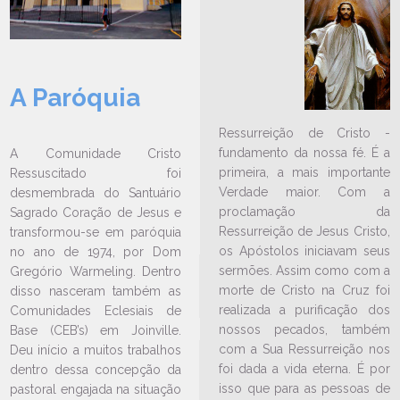
A Paróquia
LEIA NO DIOCESE INFORMA
Missa Devocional será
Ressurreição de Cristo -
celebrada na Comunidade Santa
fundamento da nossa fé. É a
A Comunidade Cristo
Rita de Cássia
primeira, a mais importante
Ressuscitado foi
14/05/2025
Ouça a notícia
Verdade maior. Com a
desmembrada do Santuário
proclamação da
Sagrado Coração de Jesus e
CATEGORIA
Ressurreição de Jesus Cristo,
transformou-se em paróquia
os Apóstolos iniciavam seus
no ano de 1974, por Dom
sermões. Assim como com a
Gregório Warmeling. Dentro
morte de Cristo na Cruz foi
disso nasceram também as
realizada a purificação dos
Comunidades Eclesiais de
nossos pecados, também
Base (CEB’s) em Joinville.
com a Sua Ressurreição nos
Deu início a muitos trabalhos
foi dada a vida eterna. É por
dentro dessa concepção da
isso que para as pessoas de
pastoral engajada na situação