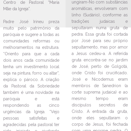
ungiram-No com substâncias
Centro de Pastoral “Maria
aromáticas, envolveram com
Mãe da Igreja”.
linho (Sudário), conforme as
tradições judaicas e
Padre José Irineu preza
sepultaram numa gruta de
muito pelo patrimônio da
pedra. Essa gruta foi cortada
paróquia e sugere a todas as
por José para seu próprio
comunidades reformas ou
sepultamento, mas por amor
melhoramentos na estrutura.
LEIA NO DIOCESE INFORMA
a Jesus cedeu-a. A referida
“Oriento para que a cada
gruta encontra-se no jardim
dois anos cada comunidade
Comarca Jonville Sul realiza
de José, perto de Golgotá,
tarde de espiritualidade para o
tenha um investimento local
GBR
onde Cristo foi crucificado.
seja na pintura, forro ou altar”,
José e Nicodemus eram
explica o pároco. A criação
02/07/2024
Ouça a notícia
membros de Sanedrion (a
da Pastoral da Sobriedade
CATEGORIA
corte suprema judaica) e ao
também é uma novidade na
mesmo tempo eram
paróquia e está
discípulos secretos de
respondendo as cinco
Cristo. A entrada da gruta,
urgências da Igreja. “Vejo
onde eles sepultaram o
pessoas satisfeitas e
corpo de Jesus, foi fechada
agradecidas pela pastoral ter
com uma enorme pedra. O
sido iniciada e ajudando