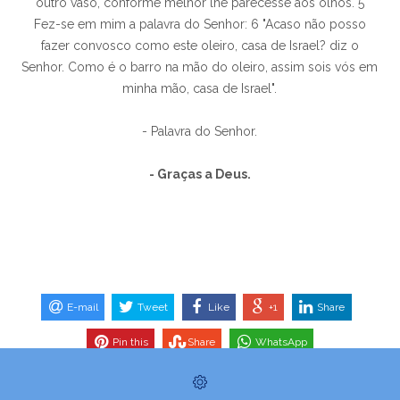
outro vaso, conforme melhor lhe parecesse aos olhos. 5
Fez-se em mim a palavra do Senhor: 6 "Acaso não posso
fazer convosco como este oleiro, casa de Israel? diz o
Senhor. Como é o barro na mão do oleiro, assim sois vós em
minha mão, casa de Israel".
- Palavra do Senhor.
- Graças a Deus.
E-mail
Tweet
Like
+1
Share
Pin this
Share
WhatsApp