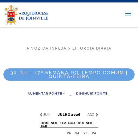
A VOZ DA IGREJA > LITURGIA DIÁRIA
30.JUL - 17ª SEMANA DO TEMPO COMUM |
QUINTA-FEIRA
AUMENTAR FONTE +
DIMINUIR FONTE -
JUN
JULHO 2026
AGO
DOM
SEG
TER
QUA
QUI
SEX
SAB
01
02
03
04