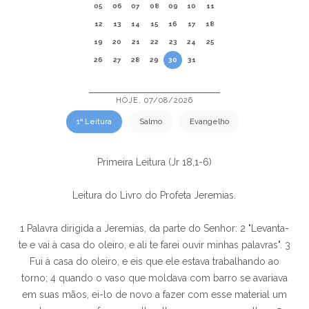
05
06
07
08
09
10
11
12
13
14
15
16
17
18
19
20
21
22
23
24
25
26
27
28
29
30
31
HOJE, 07/08/2026
1ª Leitura
Salmo
Evangelho
Primeira Leitura (Jr 18,1-6)
Leitura do Livro do Profeta Jeremias.
1 Palavra dirigida a Jeremias, da parte do Senhor: 2 "Levanta-
te e vai à casa do oleiro, e ali te farei ouvir minhas palavras". 3
Fui à casa do oleiro, e eis que ele estava trabalhando ao
torno; 4 quando o vaso que moldava com barro se avariava
em suas mãos, ei-lo de novo a fazer com esse material um