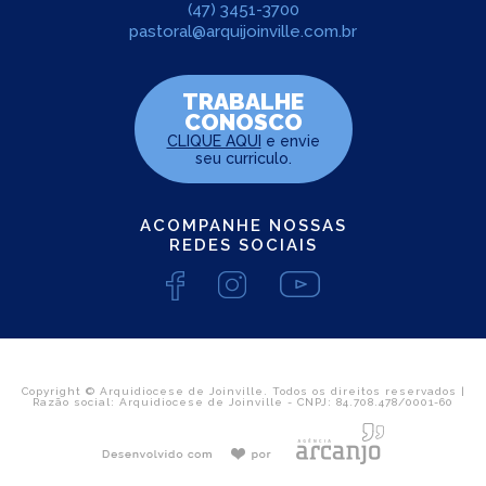
(47) 3451-3700
pastoral@arquijoinville.com.br
TRABALHE
CONOSCO
CLIQUE AQUI
e envie
seu curriculo.
ACOMPANHE NOSSAS
REDES SOCIAIS
Copyright © Arquidiocese de Joinville. Todos os direitos reservados |
Razão social: Arquidiocese de Joinville - CNPJ: 84.708.478/0001-60