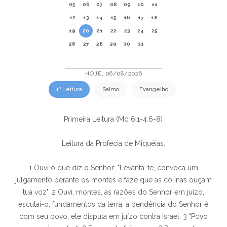
05
06
07
08
09
10
11
12
13
14
15
16
17
18
19
20
21
22
23
24
25
26
27
28
29
30
31
HOJE, 06/08/2026
1ª Leitura
Salmo
Evangelho
Primeira Leitura (Mq 6,1-4.6-8)
Leitura da Profecia de Miquéias.
1 Ouvi o que diz o Senhor: "Levanta-te, convoca um
julgamento perante os montes e faze que as colinas ouçam
tua voz". 2 Ouvi, montes, as razões do Senhor em juízo,
escutai-o, fundamentos da terra; a pendência do Senhor é
com seu povo, ele disputa em juízo contra Israel. 3 "Povo