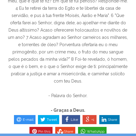
meu, que é que te fiz? Em que te fui penoso? Responde-me.
4 Eu te retirei da terra do Egito e te libertei da casa de
servidão, e pus à tua frente Moisés, Aarão e Maria". 6 "Que
oferta farei ao Senhor, digna dele, ao ajoelhar-me diante do
Deus altíssimo? Acaso oferecerei holocaustos e novilhos de
um ano? 7 Acaso agradam ao Senhor carneiros aos milhares,
e torrentes de óleo? Porventura ofertaria eu o meu
primogênito, por um crime meu, o fruto do meu sangue
pelos pecados da minha vida?" 8 Foi-te revelado, ó homem,
o que é o bem, e o que o Senhor exige de ti: principalmente
praticar a justiça e amar a misericórdia, e caminhar solícito
com teu Deus.
- Palavra do Senhor.
- Graças a Deus.
E-mail
Tweet
Like
+1
Share
Pin this
Share
WhatsApp