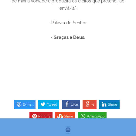
de minha vontade e produzirá os efeitos que pretendi, ao
enviá-la".
- Palavra do Senhor.
- Graças a Deus.
E-mail
Tweet
Like
+1
Share
Pin this
Share
WhatsApp