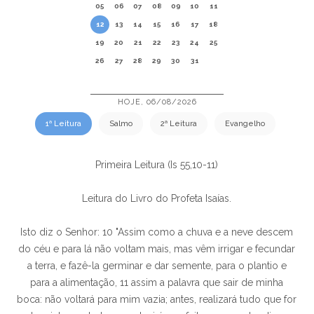
05
06
07
08
09
10
11
12
13
14
15
16
17
18
19
20
21
22
23
24
25
26
27
28
29
30
31
HOJE, 06/08/2026
1ª Leitura
Salmo
2ª Leitura
Evangelho
Primeira Leitura (Is 55,10-11)
Leitura do Livro do Profeta Isaías.
Isto diz o Senhor: 10 "Assim como a chuva e a neve descem
do céu e para lá não voltam mais, mas vêm irrigar e fecundar
a terra, e fazê-la germinar e dar semente, para o plantio e
para a alimentação, 11 assim a palavra que sair de minha
boca: não voltará para mim vazia; antes, realizará tudo que for