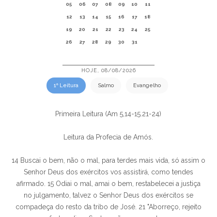
05
06
07
08
09
10
11
12
13
14
15
16
17
18
19
20
21
22
23
24
25
26
27
28
29
30
31
HOJE, 08/08/2026
1ª Leitura
Salmo
Evangelho
Primeira Leitura (Am 5,14-15.21-24)
Leitura da Profecia de Amós.
14 Buscai o bem, não o mal, para terdes mais vida, só assim o
Senhor Deus dos exércitos vos assistirá, como tendes
afirmado. 15 Odiai o mal, amai o bem, restabelecei a justiça
no julgamento, talvez o Senhor Deus dos exércitos se
compadeça do resto da tribo de José. 21 "Aborreço, rejeito