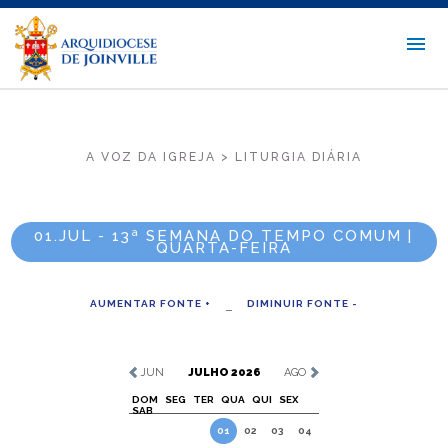
A VOZ DA IGREJA > LITURGIA DIÁRIA
01.JUL - 13ª SEMANA DO TEMPO COMUM |
QUARTA-FEIRA
AUMENTAR FONTE +
DIMINUIR FONTE -
JUN
JULHO 2026
AGO
DOM
SEG
TER
QUA
QUI
SEX
SAB
01
02
03
04