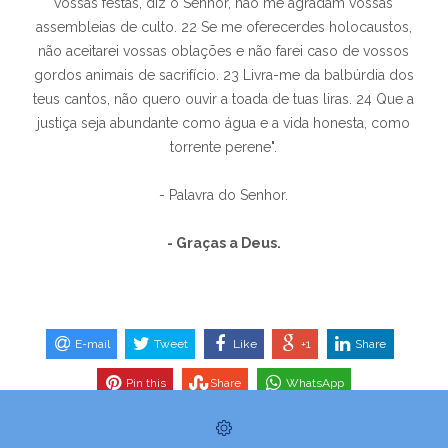
vossas festas, diz o Senhor, não me agradam vossas
assembleias de culto. 22 Se me oferecerdes holocaustos,
não aceitarei vossas oblações e não farei caso de vossos
gordos animais de sacrifício. 23 Livra-me da balbúrdia dos
teus cantos, não quero ouvir a toada de tuas liras. 24 Que a
justiça seja abundante como água e a vida honesta, como
torrente perene".
- Palavra do Senhor.
- Graças a Deus.
E-mail
Tweet
Like
+1
Share
Pin this
Share
WhatsApp