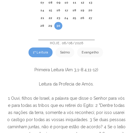
07
08
09
10
11
12
13
14
15
16
17
18
19
20
21
22
23
24
25
26
27
28
29
30
HOJE, 06/08/2026
1ª Leitura
Salmo
Evangelho
Primeira Leitura (Am 3,1-8.4,11-12)
Leitura da Profecia de Amós.
1 Ouvi, filhos de Israel, a palavra que disse o Senhor para vós
e para todas as tribos que eu retirei do Egito: 2 "Dentre todas
as nações da terra, somente a vós reconheci; por isso usarei
o castigo por todas as vossas iniquidades. 3 Se duas pessoas
caminham juntas, não é porque estão de acordo? 4 Se o leão