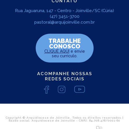
CONTATO
Rua Jaguaruna, 147 - Centro - Joinville/SC (Cúria)
(47) 3451-3700
pastoral@arquijoinville.com.br
TRABALHE
CONOSCO
CLIQUE AQUI
e envie
seu curriculo.
ACOMPANHE NOSSAS
REDES SOCIAIS
Copyright © Arquidiocese de Joinville. Todos os direitos reservados |
Razão social: Arquidiocese de Joinville - CNPJ: 84.708.478/0001-60