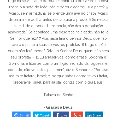
ruge na selva, não é porque encontrou a presa? Se no covil
rosna o filhote do leão, não é porque agarrou sua parte? 5
Acaso, sem armadilha, se prende uma ave no chão? Acaso
dispara a armadilha, antes de capturar a presa? 6 Se ressoa
na cidade o toque da trombeta, não fica a população
apavorada? Se acontece uma desgraça na cidade, não foi o
Senhor que fez? 7 Pois nada fará o Senhor Deus, que não
revele o plano a seus servos, os profetas. 8 Ruge o leão,
quem não terá medo? Falou o Senhor Deus, quem não será
seu profeta? 4,11 Eu arrasei-vos, como arrasei Sodoma e
Gomorra, e ficastes como um tição, retirado da fogueira; e,
contudo, não voltastes para mim", diz o Senhor. 12 "Por isso,
assim te tratarei, Israel; e, porque sabes como te vou tratar,
prepara-te, Israel, para ajustar contas com o teu Deus".
- Palavra do Senhor.
- Graças a Deus.
E-mail
Tweet
Like
+1
Share