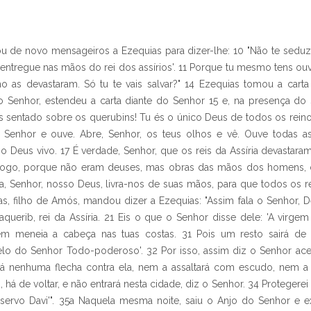
viou de novo mensageiros a Ezequias para dizer-lhe: 10 "Não te seduz
entregue nas mãos do rei dos assírios'. 11 Porque tu mesmo tens ou
mo as devastaram. Só tu te vais salvar?" 14 Ezequias tomou a car
 Senhor, estendeu a carta diante do Senhor 15 e, na presença do 
ás sentado sobre os querubins! Tu és o único Deus de todos os reinos
o, Senhor e ouve. Abre, Senhor, os teus olhos e vê. Ouve todas a
o Deus vivo. 17 É verdade, Senhor, que os reis da Assíria devastara
ao fogo, porque não eram deuses, mas obras das mãos dos homens,
a, Senhor, nosso Deus, livra-nos de suas mãos, para que todos os re
as, filho de Amós, mandou dizer a Ezequias: "Assim fala o Senhor, De
querib, rei da Assíria. 21 Eis o que o Senhor disse dele: 'A virgem 
ém meneia a cabeça nas tuas costas. 31 Pois um resto sairá de 
zelo do Senhor Todo-poderoso'. 32 Por isso, assim diz o Senhor ace
çará nenhuma flecha contra ela, nem a assaltará com escudo, nem 
 há de voltar, e não entrará nesta cidade, diz o Senhor. 34 Protegerei
rvo Davi'". 35a Naquela mesma noite, saiu o Anjo do Senhor e e