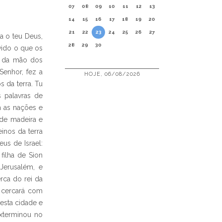
07
08
09
10
11
12
13
14
15
16
17
18
19
20
21
22
23
24
25
26
27
a o teu Deus,
28
29
30
vido o que os
ta da mão dos
Senhor, fez a
HOJE, 06/08/2026
 da terra. Tu
s palavras de
m as nações e
 de madeira e
inos da terra
us de Israel:
filha de Sion
Jerusalém, e
rca do rei da
a cercará com
 esta cidade e
xterminou no