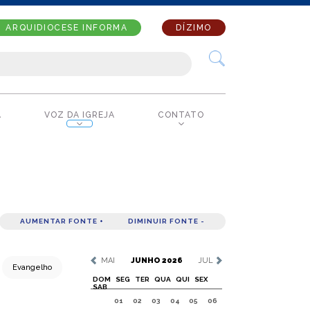
ARQUIDIOCESE INFORMA
DÍZIMO
A
VOZ DA IGREJA
CONTATO
AUMENTAR FONTE +
DIMINUIR FONTE -
MAI
JUNHO 2026
JUL
Evangelho
DOM
SEG
TER
QUA
QUI
SEX
SAB
01
02
03
04
05
06