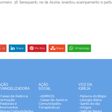
homens. 36 Senaquerib, rei da Assíria, levantou acampamento e partiu
+1
Share
Pin this
Share
WhatsApp
AÇÃO
AÇÃO
VOZ DA
EVANGELIZADORA
SOCIAL
IGREJA
• Casas de Retiro e
• ADIPROS
• Palavra do Bispo
Formação
• Casas de Apoio e
• Liturgia diária
 Pastorais e
Comunidades
• Santo do dia
Movimentos
Terapêuticas
• Artigos
• Novas Comunidades
• Vatican News