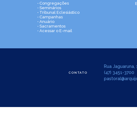
• Congregações
• Seminários
• Tribunal Eclesiástico
• Campanhas
• Anuário
• Sacramentos
• Acessar o E-mail
Rua Jaguaruna, 1
(47) 3451-3700
CONTATO
pastoral@arquijo
Copyright © Arquidiocese de Joinville. Todos os direito