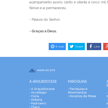
acampamento assírio cento e oitenta e cinco mil 
Nínive e aí permaneceu.
- Palavra do Senhor.
- Graças a Deus.
E-mail
Tweet
Like
MAPA DO SITE
A ARQUIDIOCESE
PARÓQUIAS
• A Arquidiocese
• Paróquias e
• Arcebispo
Movimentos
• Cúria
• Horários de Missa
• História
•
• Padroeiro
• Clero