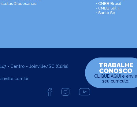
Escolas Diocesanas
• CNBB Brasil
• CNBB Sul 4
• Santa Sé
TRABALHE
47 - Centro - Joinville/SC (Cúria)
CONOSCO
CLIQUE AQUI
e envi
inville.com.br
seu curriculo.
s reservados | Razão social: Arquidiocese de Joinville - CNPJ: 84.708.478/00