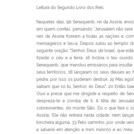
Leitura do Segundo Livro dos Reis.
Naqueles dias, 9b Senaquerib, rei da Assíria, en
em quem confias, pensando: 'Jerusalém não será 
reis da Assíria fizeram a todas as nações e co
mensageiros e leu-a. Depois subiu ao templo do
seguinte oração: "Senhor, Deus de Israel, que est
fizeste o céu e a terra. 16 Inclina o teu ouvid
Senaquerib, que mandou emissários para insultar 
seus territórios; 18 lançaram os seus deuses 
pedra, por isso os puderam destruir. 19 Mas agor
saibam que só tu, Senhor, és Deus". 20 Então Isaí
Ouvi a prece que me dirigiste a respeito de Sena
despreza-te e zomba de ti. A filha de Jerusal
sobreviventes, do monte Sião. Eis o que fará o 
Assíria: 'Ele não entrará nesta cidade, nem lan
trincheira alguma. 33 Pelo caminho, por onde veio,
a salvarei em atenção a mim mesmo e ao meu se