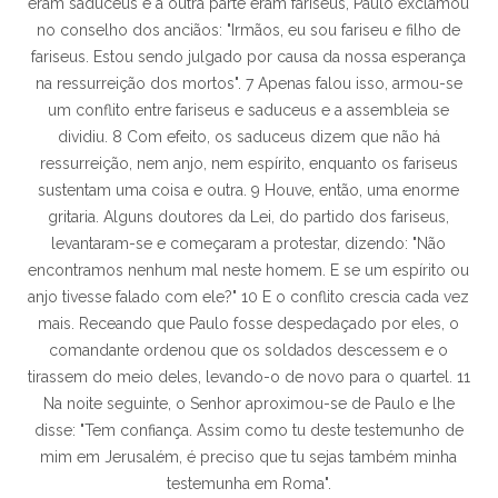
eram saduceus e a outra parte eram fariseus, Paulo exclamou
no conselho dos anciãos: "Irmãos, eu sou fariseu e filho de
fariseus. Estou sendo julgado por causa da nossa esperança
na ressurreição dos mortos". 7 Apenas falou isso, armou-se
um conflito entre fariseus e saduceus e a assembleia se
dividiu. 8 Com efeito, os saduceus dizem que não há
ressurreição, nem anjo, nem espírito, enquanto os fariseus
sustentam uma coisa e outra. 9 Houve, então, uma enorme
gritaria. Alguns doutores da Lei, do partido dos fariseus,
levantaram-se e começaram a protestar, dizendo: "Não
encontramos nenhum mal neste homem. E se um espírito ou
anjo tivesse falado com ele?" 10 E o conflito crescia cada vez
mais. Receando que Paulo fosse despedaçado por eles, o
comandante ordenou que os soldados descessem e o
tirassem do meio deles, levando-o de novo para o quartel. 11
Na noite seguinte, o Senhor aproximou-se de Paulo e lhe
disse: "Tem confiança. Assim como tu deste testemunho de
mim em Jerusalém, é preciso que tu sejas também minha
testemunha em Roma".