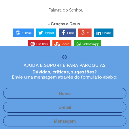
- Palavra do Senhor.
- Graças a Deus.
E-mail
Tweet
Like
+1
Share
Pin this
Share
WhatsApp
AJUDA E SUPORTE PARA PARÓQUIAS
Dúvidas, críticas, sugestões?
Envie uma mensagem através do formulário abaixo: