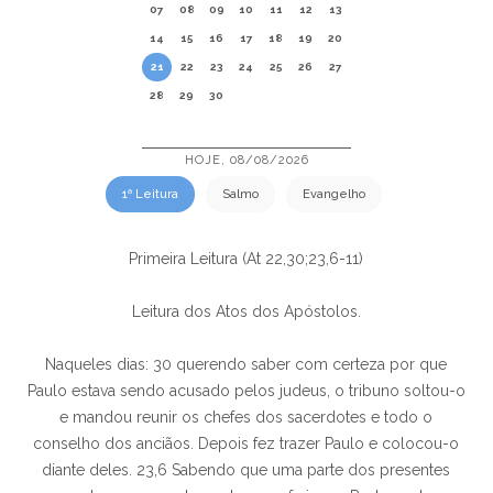
07
08
09
10
11
12
13
14
15
16
17
18
19
20
21
22
23
24
25
26
27
28
29
30
HOJE, 08/08/2026
1ª Leitura
Salmo
Evangelho
Primeira Leitura (At 22,30;23,6-11)
Leitura dos Atos dos Apóstolos.
Naqueles dias: 30 querendo saber com certeza por que
Paulo estava sendo acusado pelos judeus, o tribuno soltou-o
e mandou reunir os chefes dos sacerdotes e todo o
conselho dos anciãos. Depois fez trazer Paulo e colocou-o
diante deles. 23,6 Sabendo que uma parte dos presentes