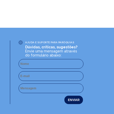
AJUDA E SUPORTE PARA PARÓQUIAS
Dúvidas, críticas, sugestões?
Envie uma mensagem através
do formulário abaixo: