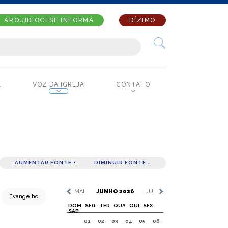
ARQUIDIOCESE INFORMA
DÍZIMO
A
VOZ DA IGREJA
CONTATO
AUMENTAR FONTE +
DIMINUIR FONTE -
MAI
JUNHO 2026
JUL
Evangelho
DOM
SEG
TER
QUA
QUI
SEX
SAB
01
02
03
04
05
06