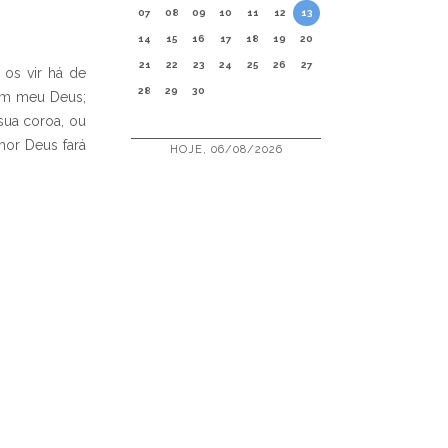
07
08
09
10
11
12
13
14
15
16
17
18
19
20
21
22
23
24
25
26
27
os vir há de
28
29
30
em meu Deus;
ua coroa, ou
hor Deus fará
HOJE, 06/08/2026