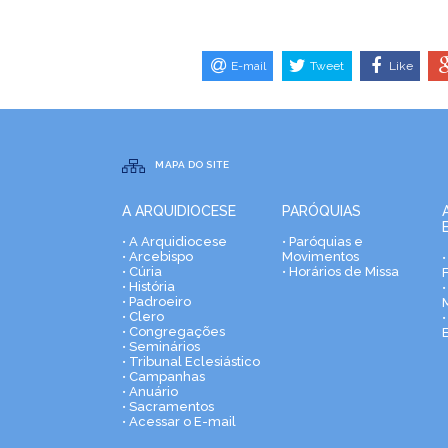
E-mail
Tweet
Like
MAPA DO SITE
A ARQUIDIOCESE
PARÓQUIAS
• A Arquidiocese
• Paróquias e
• Arcebispo
Movimentos
• Cúria
• Horários de Missa
• História
•
• Padroeiro
• Clero
• Congregações
• Seminários
• Tribunal Eclesiástico
• Campanhas
• Anuário
• Sacramentos
• Acessar o E-mail