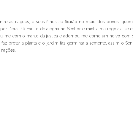
re as nações, e seus filhos se fixarão no meio dos povos; quem 
r Deus. 10 Exulto de alegria no Senhor e minh'alma regozija-se 
lveu-me com o manto da justiça e adornou-me como um noivo com s
faz brotar a planta e o jardim faz germinar a semente, assim o Sen
s nações.