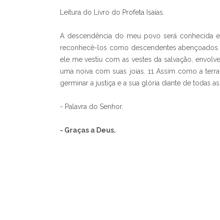
Leitura do Livro do Profeta Isaías.
A descendência do meu povo será conhecida ent
reconhecê-los como descendentes abençoados po
ele me vestiu com as vestes da salvação, envo
uma noiva com suas joias. 11 Assim como a terra 
germinar a justiça e a sua glória diante de todas a
- Palavra do Senhor.
- Graças a Deus.