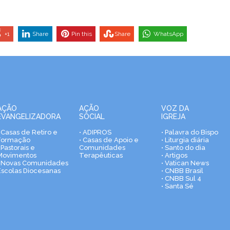
+1
Share
Pin this
Share
WhatsApp
AÇÃO
AÇÃO
VOZ DA
EVANGELIZADORA
SOCIAL
IGREJA
• Casas de Retiro e
• ADIPROS
• Palavra do Bispo
Formação
• Casas de Apoio e
• Liturgia diária
 Pastorais e
Comunidades
• Santo do dia
Movimentos
Terapêuticas
• Artigos
• Novas Comunidades
• Vatican News
Escolas Diocesanas
• CNBB Brasil
• CNBB Sul 4
• Santa Sé