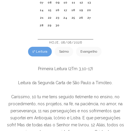
07
08
09
10
11
12
13
14
15
16
17
18
19
20
21
22
23
24
25
26
27
28
29
30
HOJE, 08/08/2026
1ª Leitura
Salmo
Evangelho
Primeira Leitura (2Tm 3,10-17)
Leitura da Segunda Carta de São Paulo a Timóteo.
Caríssimo, 10 tu me tens seguido fielmente no ensino, no
procedimento, nos projetos, na fé, na paciência, no amor, na
perseverança, 11 nas perseguições e nos sofrimentos que
suportei em Antioquia, lcônio e Listra. E que perseguições
sofri! Mas de todas elas o Senhor me livrou. 12 Aliás, todos os