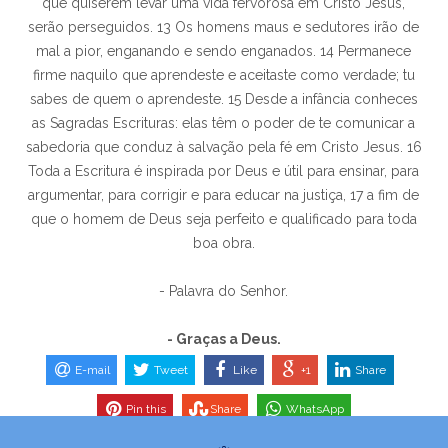
que quiserem levar uma vida fervorosa em Cristo Jesus,
serão perseguidos. 13 Os homens maus e sedutores irão de
mal a pior, enganando e sendo enganados. 14 Permanece
firme naquilo que aprendeste e aceitaste como verdade; tu
sabes de quem o aprendeste. 15 Desde a infância conheces
as Sagradas Escrituras: elas têm o poder de te comunicar a
sabedoria que conduz à salvação pela fé em Cristo Jesus. 16
Toda a Escritura é inspirada por Deus e útil para ensinar, para
argumentar, para corrigir e para educar na justiça, 17 a fim de
que o homem de Deus seja perfeito e qualificado para toda
boa obra.
- Palavra do Senhor.
- Graças a Deus.
E-mail
Tweet
Like
+1
Share
Pin this
Share
WhatsApp