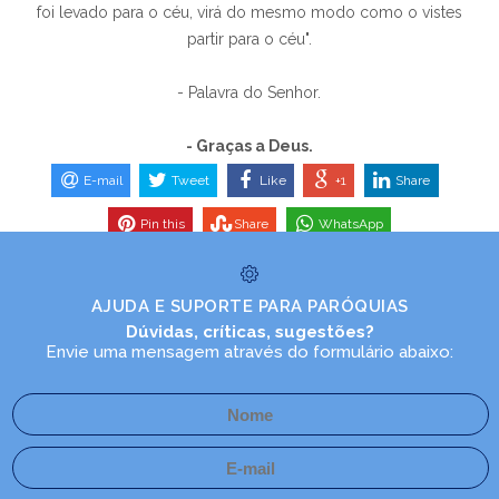
foi levado para o céu, virá do mesmo modo como o vistes
partir para o céu".
- Palavra do Senhor.
- Graças a Deus.
E-mail
Tweet
Like
+1
Share
Pin this
Share
WhatsApp
AJUDA E SUPORTE PARA PARÓQUIAS
Dúvidas, críticas, sugestões?
Envie uma mensagem através do formulário abaixo: