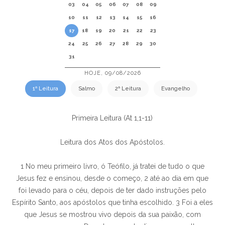
03
04
05
06
07
08
09
10
11
12
13
14
15
16
17
18
19
20
21
22
23
24
25
26
27
28
29
30
31
HOJE, 09/08/2026
1ª Leitura
Salmo
2ª Leitura
Evangelho
Primeira Leitura (At 1,1-11)
Leitura dos Atos dos Apóstolos.
1 No meu primeiro livro, ó Teófilo, já tratei de tudo o que
Jesus fez e ensinou, desde o começo, 2 até ao dia em que
foi levado para o céu, depois de ter dado instruções pelo
Espírito Santo, aos apóstolos que tinha escolhido. 3 Foi a eles
que Jesus se mostrou vivo depois da sua paixão, com