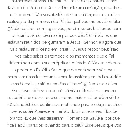
numerosas provas. Durante quarenta dias, apareceu-lhes
falando do Reino de Deus. 4 Durante uma refeição, deu-lhes
esta ordem: "Não vos afasteis de Jerusalém, mas esperai a
realização da promessa do Pai, da qual vós me ouvistes falar:
5 'João batizou com água; vós, porém, sereis batizados com
o Espírito Santo, dentro de poucos dias'". 6 Então os que
estavam reunidos perguntaram a Jesus: "Senhor, é agora que
vais restaurar o Reino em Israel?" 7 Jesus respondeu: "Não
vos cabe saber os tempos e os momentos que o Pai
determinou com a sua própria autoridade. 8 Mas recebereis
o poder do Espírito Santo que descerá sobre vós, para
serdes minhas testemunhas em Jerusalém, em toda a Judeia
e na Samaria, e até os confins da terra". 9 Depois de dizer
isso, Jesus foi levado ao céu, à vista deles. Uma nuvem o
encobriu, de forma que seus olhos não mais podiam vê-lo.
10 Os apóstolos continuavam olhando para o céu, enquanto
Jesus subia. Apareceram então dois homens vestidos de
branco, 11 que lhes disseram: "Homens da Galileia, por que
ficais aqui, parados, olhando para o céu? Esse Jesus que vos