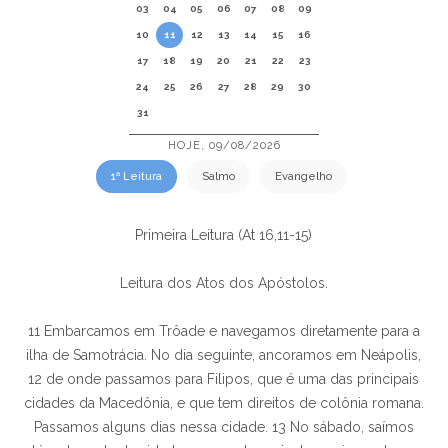
03
04
05
06
07
08
09
10
11
12
13
14
15
16
17
18
19
20
21
22
23
24
25
26
27
28
29
30
31
HOJE, 09/08/2026
1ª Leitura
Salmo
Evangelho
Primeira Leitura (At 16,11-15)
Leitura dos Atos dos Apóstolos.
11 Embarcamos em Trôade e navegamos diretamente para a
ilha de Samotrácia. No dia seguinte, ancoramos em Neápolis,
12 de onde passamos para Filipos, que é uma das principais
cidades da Macedônia, e que tem direitos de colônia romana.
Passamos alguns dias nessa cidade. 13 No sábado, saímos