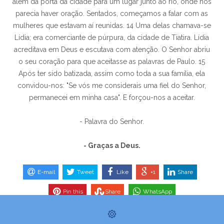
além da porta da cidade para um lugar junto ao rio, onde nos
parecia haver oração. Sentados, começamos a falar com as
mulheres que estavam aí reunidas. 14 Uma delas chamava-se
Lídia; era comerciante de púrpura, da cidade de Tiatira. Lídia
acreditava em Deus e escutava com atenção. O Senhor abriu
o seu coração para que aceitasse as palavras de Paulo. 15
Após ter sido batizada, assim como toda a sua família, ela
convidou-nos: "Se vós me considerais uma fiel do Senhor,
permanecei em minha casa". E forçou-nos a aceitar.
- Palavra do Senhor.
- Graças a Deus.
E-mail
Tweet
Like
+1
Share
Pin this
Share
WhatsApp