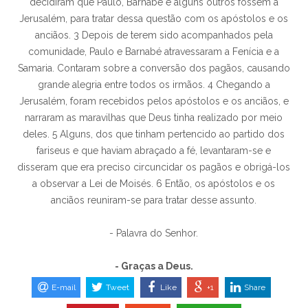
decidiram que Paulo, Barnabé e alguns outros fossem a
Jerusalém, para tratar dessa questão com os apóstolos e os
anciãos. 3 Depois de terem sido acompanhados pela
comunidade, Paulo e Barnabé atravessaram a Fenícia e a
Samaria. Contaram sobre a conversão dos pagãos, causando
grande alegria entre todos os irmãos. 4 Chegando a
Jerusalém, foram recebidos pelos apóstolos e os anciãos, e
narraram as maravilhas que Deus tinha realizado por meio
deles. 5 Alguns, dos que tinham pertencido ao partido dos
fariseus e que haviam abraçado a fé, levantaram-se e
disseram que era preciso circuncidar os pagãos e obrigá-los
a observar a Lei de Moisés. 6 Então, os apóstolos e os
anciãos reuniram-se para tratar desse assunto.
- Palavra do Senhor.
- Graças a Deus.
E-mail
Tweet
Like
+1
Share