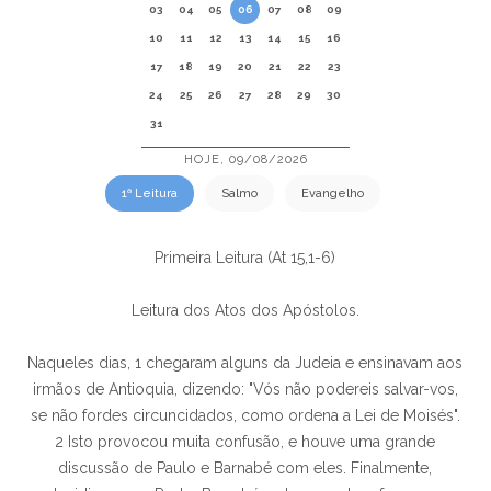
03
04
05
06
07
08
09
10
11
12
13
14
15
16
17
18
19
20
21
22
23
24
25
26
27
28
29
30
31
HOJE, 09/08/2026
1ª Leitura
Salmo
Evangelho
Primeira Leitura (At 15,1-6)
Leitura dos Atos dos Apóstolos.
Naqueles dias, 1 chegaram alguns da Judeia e ensinavam aos
irmãos de Antioquia, dizendo: "Vós não podereis salvar-vos,
se não fordes circuncidados, como ordena a Lei de Moisés".
2 Isto provocou muita confusão, e houve uma grande
discussão de Paulo e Barnabé com eles. Finalmente,