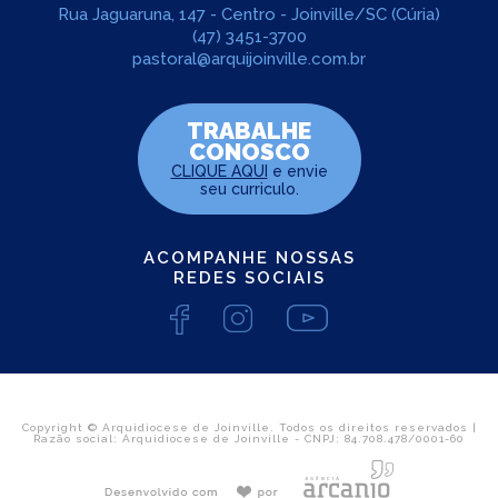
Rua Jaguaruna, 147 - Centro - Joinville/SC (Cúria)
(47) 3451-3700
pastoral@arquijoinville.com.br
TRABALHE
CONOSCO
CLIQUE AQUI
e envie
seu curriculo.
ACOMPANHE NOSSAS
REDES SOCIAIS
Copyright © Arquidiocese de Joinville. Todos os direitos reservados |
Razão social: Arquidiocese de Joinville - CNPJ: 84.708.478/0001-60