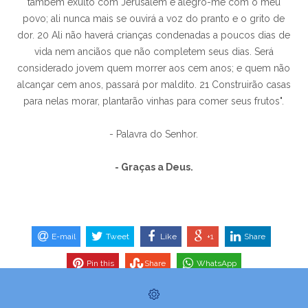
também exulto com Jerusalém e alegro-me com o meu
povo; ali nunca mais se ouvirá a voz do pranto e o grito de
dor. 20 Ali não haverá crianças condenadas a poucos dias de
vida nem anciãos que não completem seus dias. Será
considerado jovem quem morrer aos cem anos; e quem não
alcançar cem anos, passará por maldito. 21 Construirão casas
para nelas morar, plantarão vinhas para comer seus frutos".
- Palavra do Senhor.
- Graças a Deus.
E-mail
Tweet
Like
+1
Share
Pin this
Share
WhatsApp