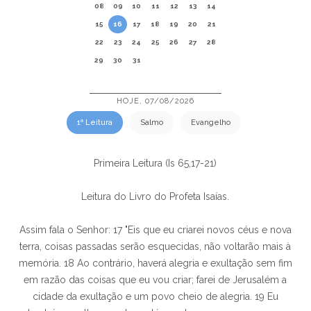
08
09
10
11
12
13
14
15
16
17
18
19
20
21
22
23
24
25
26
27
28
29
30
31
HOJE, 07/08/2026
1ª Leitura
Salmo
Evangelho
Primeira Leitura (Is 65,17-21)
Leitura do Livro do Profeta Isaías.
Assim fala o Senhor: 17 "Eis que eu criarei novos céus e nova
terra, coisas passadas serão esquecidas, não voltarão mais à
memória. 18 Ao contrário, haverá alegria e exultação sem fim
em razão das coisas que eu vou criar; farei de Jerusalém a
cidade da exultação e um povo cheio de alegria. 19 Eu