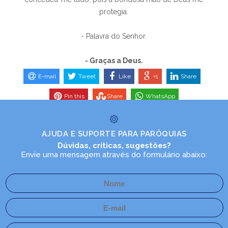
protegia.
- Palavra do Senhor.
- Graças a Deus.
E-mail
Tweet
Like
+1
Share
Pin this
Share
WhatsApp
AJUDA E SUPORTE PARA PARÓQUIAS
Dúvidas, críticas, sugestões?
Envie uma mensagem através do formulário abaixo: