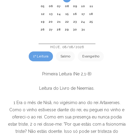
05
06
07
08
09
10
11
12
13
14
15
16
17
18
19
20
21
22
23
24
25
26
27
28
29
30
31
HOJE, 08/08/2026
1ª Leitura
Salmo
Evangelho
Primeira Leitura (Ne 2,1-8)
Leitura do Livro de Neemias.
1 Era o mês de Nisã, no vigésimo ano do rei Artaxerxes.
Como o vinho estivesse diante do rei, eu peguei no vinho e
ofereci-o ao rei. Como em sua presença eu nunca podia
estar triste, 2 o rei disse-me: "Por que estás com a fisionomia
triste? Não estás doente. Isso só pode ser tristeza do