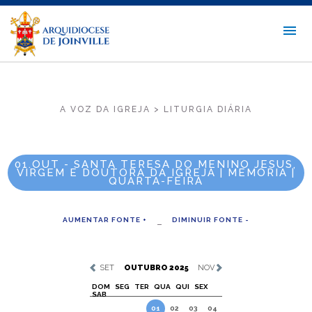
A VOZ DA IGREJA > LITURGIA DIÁRIA
01.OUT - SANTA TERESA DO MENINO JESUS,
VIRGEM E DOUTORA DA IGREJA | MEMÓRIA |
QUARTA-FEIRA
AUMENTAR FONTE +
DIMINUIR FONTE -
SET
OUTUBRO 2025
NOV
DOM
SEG
TER
QUA
QUI
SEX
SAB
01
02
03
04