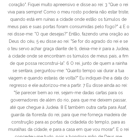
coração". Fiquei muito apreensivo e disse ao rei: 3 "Que o rei
viva para sempre! Como o meu rosto poderia não estar triste,
quando está em ruínas a cidade onde estão os túmulos de
meus pais e suas portas foram consumidas pelo fogo?" 4 E o
rei disse-me: "O que desejas?" Então, fazendo uma oração ao
Deus do céu, 5 eu disse ao rei: "Se for do agrado do rei e se
o teu servo achar graça diante de ti, deixa-me ir para a Judeia,
à cidade onde se encontram os túmulos de meus pais, a fim
de que possa reconstruí-la". 6 O rei, junto de quem a rainha
se sentara, perguntou-me: "Quanto tempo vai durar a tua
viagem e quando estarás de volta?" Eu indiquei-lhe a data do
regresso e ele autorizou-me a partir. 7 Eu disse ainda ao rei:
"Se parecer bem ao rei, sejam-me dadas cartas para os
governadores de além do rio, para que me deixem passar,
até que chegue à Judeia. 8 E também outra carta para Asaf,
guarda da floresta do rei, para que me forneça madeira de
construção para as portas da cidadela do templo, para as
muralhas da cidade, e para a casa em que vou morar". E o rei
concedeu-me tudo, pois a bondosa mão de Deus me