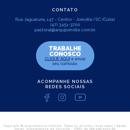
CONTATO
Rua Jaguaruna, 147 - Centro - Joinville/SC (Cúria)
(47) 3451-3700
pastoral@arquijoinville.com.br
TRABALHE
CONOSCO
CLIQUE AQUI
e envie
seu curriculo.
ACOMPANHE NOSSAS
REDES SOCIAIS
Copyright © Arquidiocese Informa. Todos os direitos reservados | Razão
social: Arquidiocese de Joinville - CNPJ: 84.708.478/0001-60