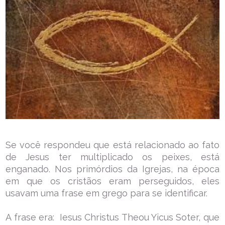
Se você respondeu que está relacionado ao fato
de Jesus ter multiplicado os peixes, está
enganado. Nos primórdios da Igrejas, na época
em que os cristãos eram perseguidos, eles
usavam uma frase em grego para se identificar.
A frase era: Iesus Christus Theou Yicus Soter, que