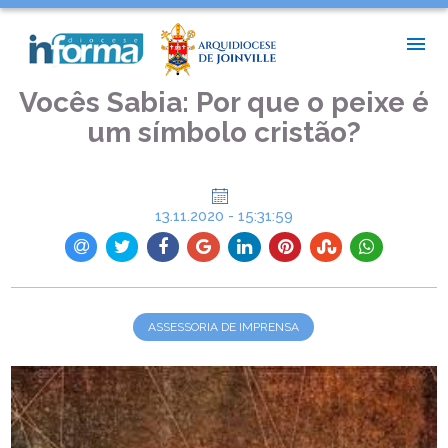
INÍCIO >
ASSESSORIA DE IMPRENSA >
VOCÊS SABIA: POR QUE O PEIXE É UM SÍMBOLO CRISTÃO?
Vocês Sabia: Por que o peixe é
um símbolo cristão?
13.11.2020 - 15:31:59
ASSESSORIA DE IMPRENSA