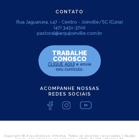
CONTATO
Rua Jaguaruna, 147 - Centro - Joinville/SC (Cúria)
(47) 3451-3700
pastoral@arquijoinville.com.br
TRABALHE
CONOSCO
CLIQUE AQUI
e envie
seu curriculo.
ACOMPANHE NOSSAS
REDES SOCIAIS
Copyright © Arquidiocese Informa. Todos os direitos reservados | Razão
social: Arquidiocese de Joinville - CNPJ: 84.708.478/0001-60