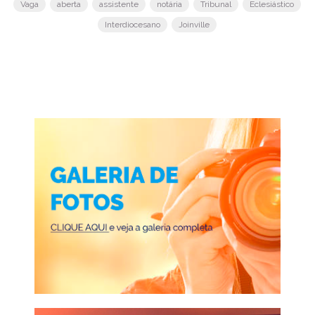
Vaga
aberta
assistente
notária
Tribunal
Eclesiástico
Interdiocesano
Joinville