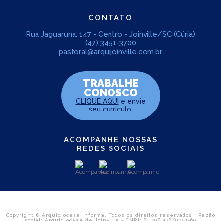
CONTATO
Rua Jaguaruna, 147 - Centro - Joinville/SC (Cúria)
(47) 3451-3700
pastoral@arquijoinville.com.br
TRABALHE
CONOSCO
CLIQUE AQUI
e envie
seu curriculo.
ACOMPANHE NOSSAS
REDES SOCIAIS
Copyright © Arquidiocese Informa. Todos os direitos reservados | Razão
social: Arquidiocese de Joinville - CNPJ: 84.708.478/0001-60